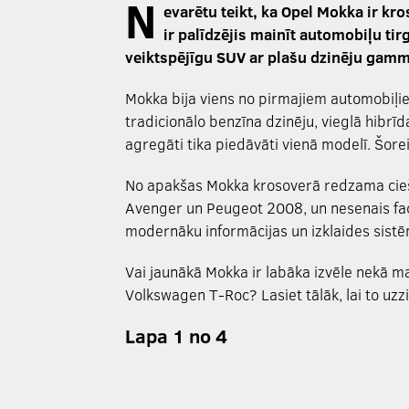
N
evarētu teikt, ka Opel Mokka ir kr
ir palīdzējis mainīt automobiļu ti
veiktspējīgu SUV ar plašu dzinēju gam
Mokka bija viens no pirmajiem automobiļiem
tradicionālo benzīna dzinēju, vieglā hibrīda
agregāti tika piedāvāti vienā modelī. Šore
No apakšas Mokka krosoverā redzama cieša
Avenger un Peugeot 2008, un nesenais faceli
modernāku informācijas un izklaides sistē
Vai jaunākā Mokka ir labāka izvēle nekā 
Volkswagen T-Roc? Lasiet tālāk, lai to uzzi
Lapa 1 no 4