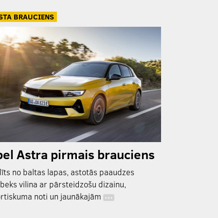
STA BRAUCIENS
el Astra pirmais brauciens
īts no baltas lapas, astotās paaudzes
beks vilina ar pārsteidzošu dizainu,
rtiskuma noti un jaunākajām
…