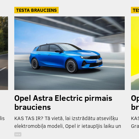
TESTA BRAUCIENS
TE
Opel Astra Electric pirmais
Op
brauciens
b
is
KAS TAS IR? Tā vietā, lai izstrādātu atsevišķu
KAS
elektromobiļa modeli, Opel ir ietaupījis laiku un
Gra
…