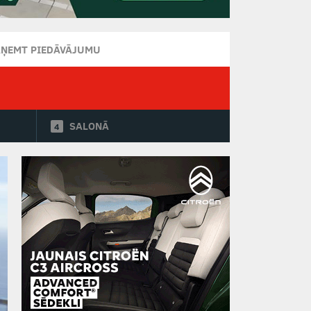
AŅEMT PIEDĀVĀJUMU
SALONĀ