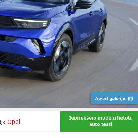
Atvērt galeriju
Iepriekšējo modeļu lietotu
Opel
ājs:
auto testi