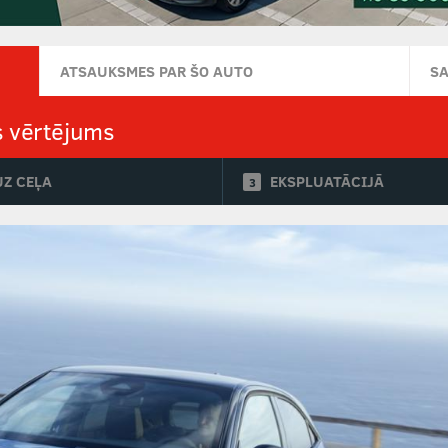
ATSAUKSMES PAR ŠO AUTO
S
s vērtējums
UZ CEĻA
EKSPLUATĀCIJĀ