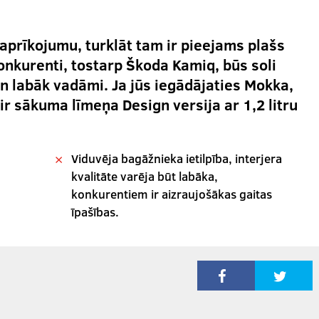
aprīkojumu, turklāt tam ir pieejams plašs
onkurenti, tostarp Škoda Kamiq, būs soli
 un labāk vadāmi. Ja jūs iegādājaties Mokka,
ir sākuma līmeņa Design versija ar 1,2 litru
Viduvēja bagāžnieka ietilpība, interjera
kvalitāte varēja būt labāka,
konkurentiem ir aizraujošākas gaitas
īpašības.