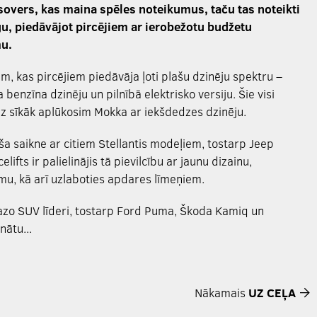
osovers, kas maina spēles noteikumus, taču tas noteikti
rgu, piedāvājot pircējiem ar ierobežotu budžetu
mu.
, kas pircējiem piedāvāja ļoti plašu dzinēju spektru –
 benzīna dzinēju un pilnībā elektrisko versiju. Šie visi
iz sīkāk aplūkosim Mokka ar iekšdedzes dzinēju.
 saikne ar citiem Stellantis modeļiem, tostarp Jeep
fts ir palielinājis tā pievilcību ar jaunu dizainu,
mu, kā arī uzlaboties apdares līmeņiem.
mazo SUV līderi, tostarp Ford Puma, Škoda Kamiq un
nātu...
Nākamais
UZ CEĻA