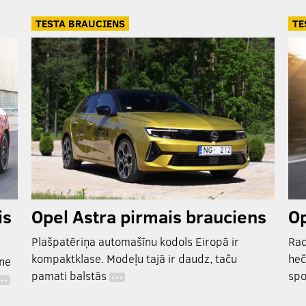
TESTA BRAUCIENS
TE
is
Opel Astra pirmais brauciens
Op
Plašpatēriņa automašīnu kodols Eiropā ir
Rad
kompaktklase. Modeļu tajā ir daudz, taču
heč
 ne
pamati balstās
spo
…
…