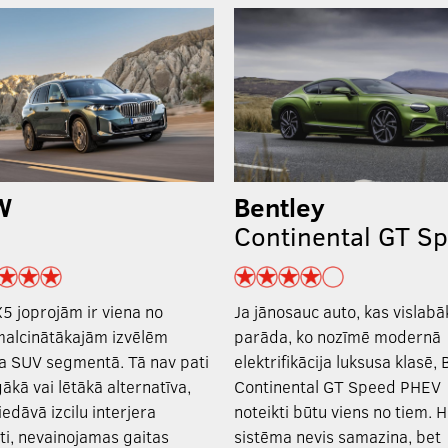
W
Bentley
Continental GT S
 joprojām ir viena no
Ja jānosauc auto, kas vislabā
malcinātākajām izvēlēm
parāda, ko nozīmē modernā
a SUV segmentā. Tā nav pati
elektrifikācija luksusa klasē, 
gākā vai lētākā alternatīva,
Continental GT Speed PHEV
iedāvā izcilu interjera
noteikti būtu viens no tiem. 
āti, nevainojamas gaitas
sistēma nevis samazina, bet