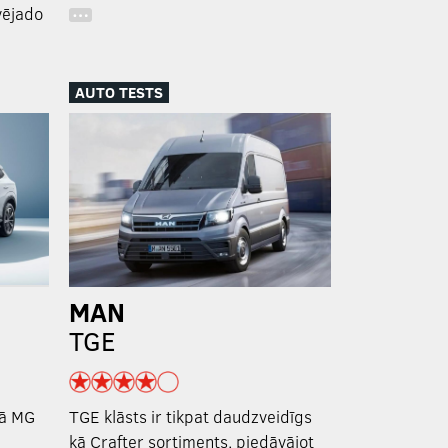
vējado
…
AUTO TESTS
MAN
TGE
jā MG
TGE klāsts ir tikpat daudzveidīgs
kā Crafter sortiments, piedāvājot