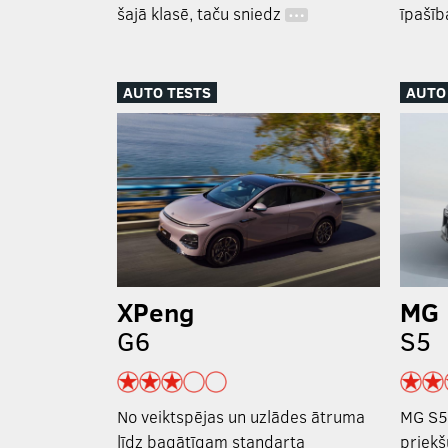
šajā klasē, taču sniedz
īpašīb
…
AUTO TESTS
AUTO
XPeng
MG
G6
S5
No veiktspējas un uzlādes ātruma
MG S5 
līdz bagātīgam standarta
priekš