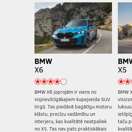
BMW
BM
X6
X5
BMW X6 joprojām ir viens no
BMW X5
vispievilcīgākajiem kupejveida SUV
visizs
tirgū. Tas piedāvā bagātīgu motoru
luksus
klāstu, precīzu vadāmību un
ietilpī
interjeru, kas kvalitātē neatpaliek
taču p
no X5. Tas nav pats praktiskākais
kvalit