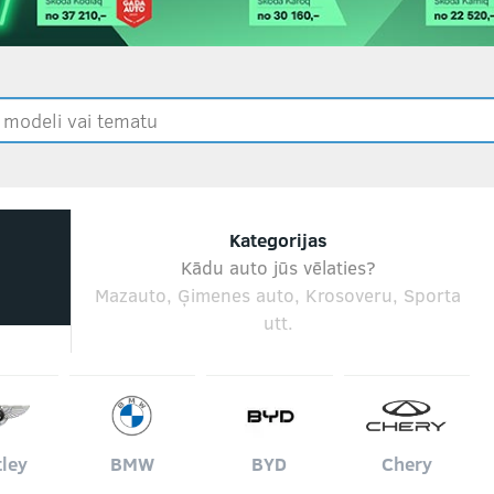
Kategorijas
Kādu auto jūs vēlaties?
Mazauto, Ģimenes auto, Krosoveru, Sporta
utt.
ley
BMW
BYD
Chery