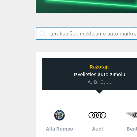
Ražotāji
Izvēlieties auto zīmolu
A, B, C, ...
Alfa Romeo
Audi
Bent