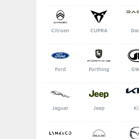
Citroen
CUPRA
Dac
Ford
Forthing
G
Jaguar
Jeep
Ki