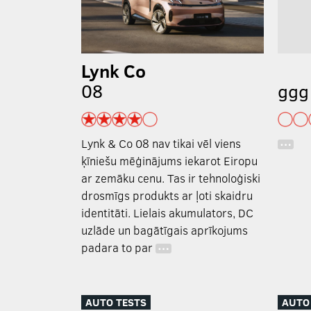
Lynk Co
08
ggg
Lynk & Co 08 nav tikai vēl viens
…
ķīniešu mēģinājums iekarot Eiropu
ar zemāku cenu. Tas ir tehnoloģiski
drosmīgs produkts ar ļoti skaidru
identitāti. Lielais akumulators, DC
uzlāde un bagātīgais aprīkojums
padara to par
…
AUTO TESTS
AUTO