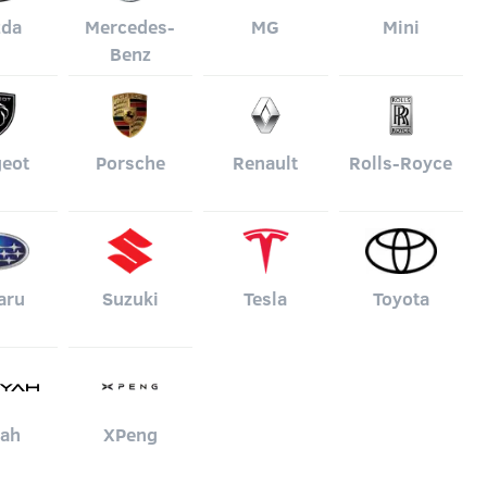
zda
Mercedes-
MG
Mini
Benz
eot
Porsche
Renault
Rolls-Royce
aru
Suzuki
Tesla
Toyota
ah
XPeng