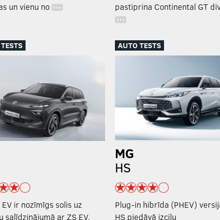
as un vienu no
pastiprina Continental GT di
…
…
 TESTS
AUTO TESTS
MG
HS
EV ir nozīmīgs solis uz
Plug-in hibrīda (PHEV) versi
u salīdzinājumā ar ZS EV.
HS piedāvā izcilu