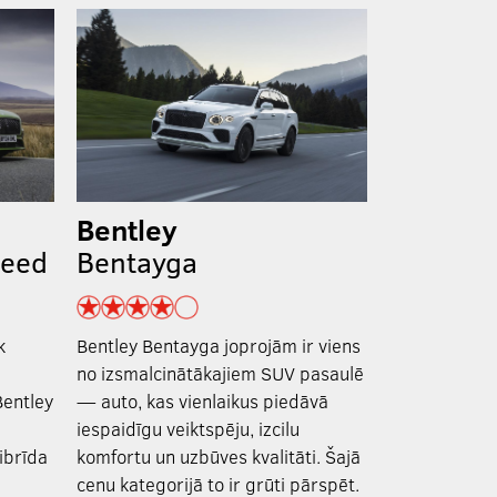
Bentley
peed
Bentayga
k
Bentley Bentayga joprojām ir viens
no izsmalcinātākajiem SUV pasaulē
Bentley
— auto, kas vienlaikus piedāvā
iespaidīgu veiktspēju, izcilu
Hibrīda
komfortu un uzbūves kvalitāti. Šajā
cenu kategorijā to ir grūti pārspēt.