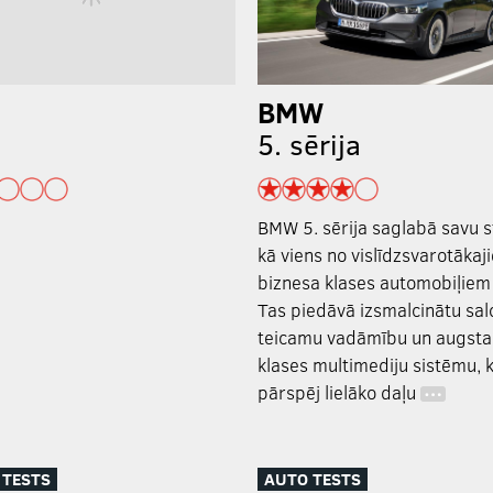
BMW
5. sērija
BMW 5. sērija saglabā savu 
kā viens no vislīdzsvarotākaj
biznesa klases automobiļiem 
Tas piedāvā izsmalcinātu sal
teicamu vadāmību un augsta
klases multimediju sistēmu, 
pārspēj lielāko daļu
…
 TESTS
AUTO TESTS