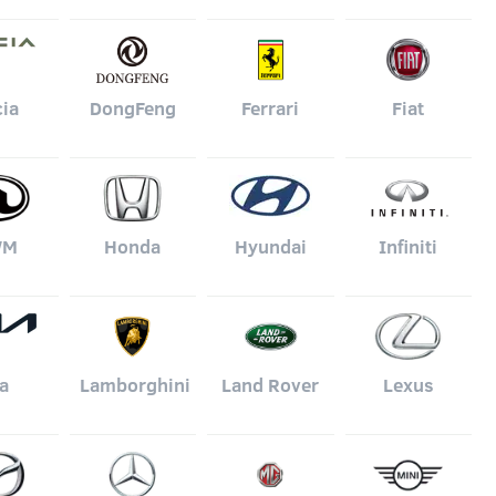
ia
DongFeng
Ferrari
Fiat
WM
Honda
Hyundai
Infiniti
a
Lamborghini
Land Rover
Lexus