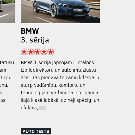
BMW
3. sērija
statusu
BMW 3. sērija joprojām ir etalons
iem
izpilddirektoru un auto entuziastu
tirgū.
acīs. Tas piedāvā teicamu līdzsvaru
onu,
starp vadāmību, komfortu un
s
tehnoloģijām.Vadāmība joprojām ir
kas
šajā klasē labākā, dzinēji spēcīgi un
efektīvi,
…
AUTO TESTS