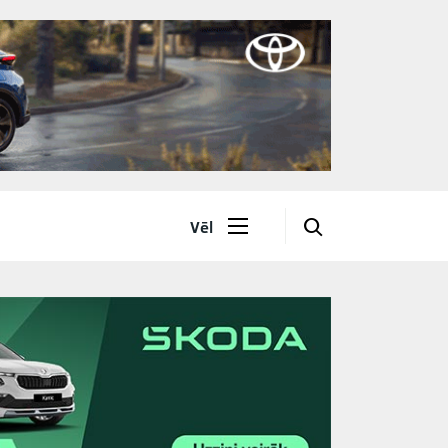
🔎
Vēl