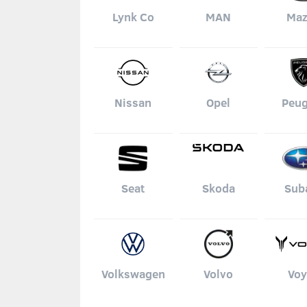
Lynk Co
MAN
Ma
Nissan
Opel
Peug
Seat
Skoda
Sub
Volkswagen
Volvo
Voy