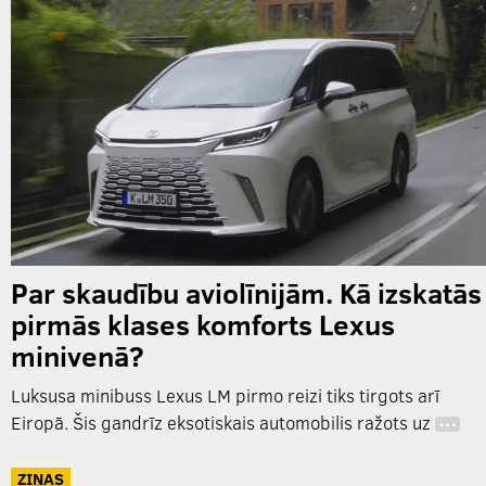
Par skaudību aviolīnijām. Kā izskatās
pirmās klases komforts Lexus
minivenā?
Luksusa minibuss Lexus LM pirmo reizi tiks tirgots arī
Eiropā. Šis gandrīz eksotiskais automobilis ražots uz
…
ZIŅAS