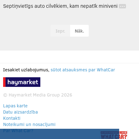
Septiņvietīgs auto cilvēkiem, kam nepatīk miniveni
…
Iepr.
Nāk.
Iesakiet uzlabojumus,
sūtot atsauksmes par WhatCar
© Haymarket Media Group 2026
Lapas karte
Datu aizsardzība
Kontakti
Noteikumi un nosacījumi
Par What Car?