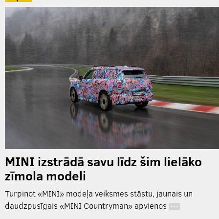
MINI izstrādā savu līdz šim lielāko
zīmola modeli
Turpinot «MINI» modeļa veiksmes stāstu, jaunais un
daudzpusīgais «MINI Countryman» apvienos
…