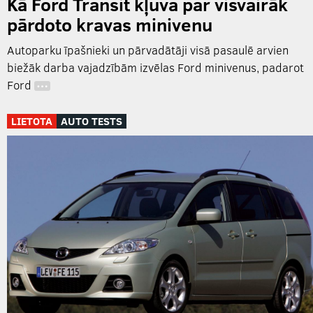
Kā Ford Transit kļuva par visvairāk
pārdoto kravas minivenu
Autoparku īpašnieki un pārvadātāji visā pasaulē arvien
biežāk darba vajadzībām izvēlas Ford minivenus, padarot
Ford
…
LIETOTA
AUTO TESTS