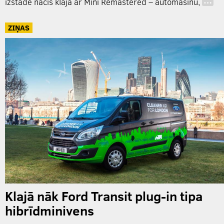
izstādē nācis klajā ar Mini Remastered – automašīnu,
…
ZIŅAS
Klajā nāk Ford Transit plug-in tipa
hibrīdminivens