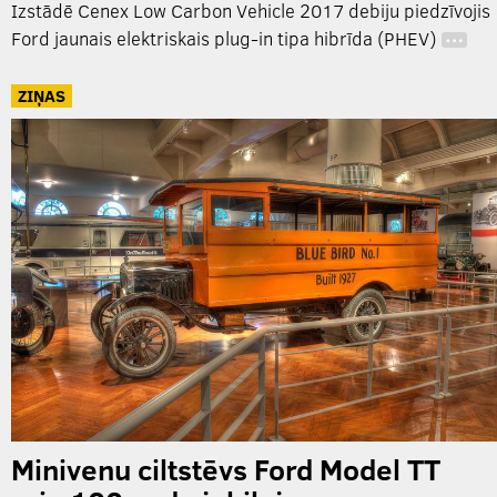
Izstādē Cenex Low Carbon Vehicle 2017 debiju piedzīvojis
Ford jaunais elektriskais plug-in tipa hibrīda (PHEV)
…
ZIŅAS
Minivenu ciltstēvs Ford Model TT