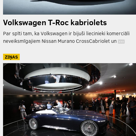
Volkswagen T-Roc kabriolets
Par spīti tam, ka Volkswagen ir bijuši liecinieki komerciāli
neveiksmīgajiem Nissan Murano CrossCabriolet un
…
ZIŅAS