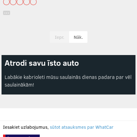
…
Iepr.
Nāk.
Atrodi savu īsto auto
Labākie kabrioleti mūsu saulainās dienas padara par vēl
saulainākām!
Iesakiet uzlabojumus,
sūtot atsauksmes par WhatCar