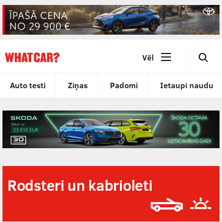
🔎
Vēl
Auto testi
Ziņas
Padomi
Ietaupi naudu
Rodsteri un kabrioleti