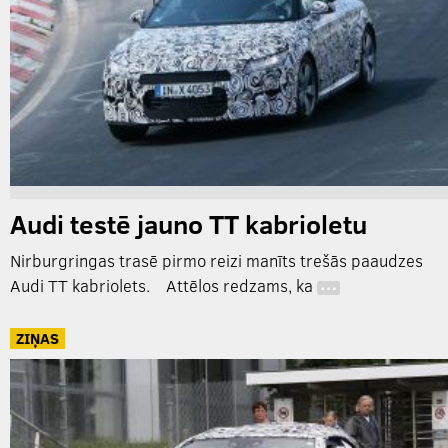
Audi testē jauno TT kabrioletu
Nirburgringas trasē pirmo reizi manīts trešās paaudzes
Audi TT kabriolets. Attēlos redzams, ka
…
ZIŅAS