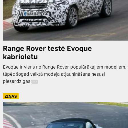
Range Rover testē Evoque
kabrioletu
Evoque ir viens no Range Rover populārākajiem modeļiem,
tāpēc šogad veiktā modeļa atjaunināšana nesusi
piesardzīgas
…
ZIŅAS