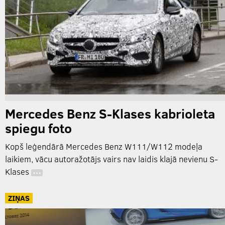
Mercedes Benz S-Klases kabrioleta
spiegu foto
Kopš leģendārā Mercedes Benz W111/W112 modeļa
laikiem, vācu autoražotājs vairs nav laidis klajā nevienu S-
Klases
…
ZIŅAS