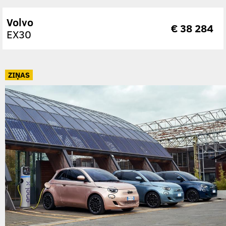
Volvo
€ 38 284
EX30
ZIŅAS