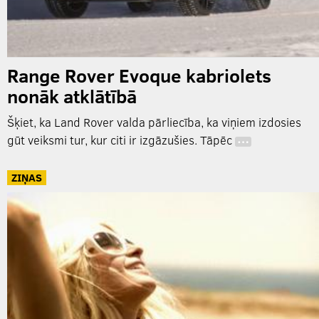
Range Rover Evoque kabriolets
nonāk atklātībā
Šķiet, ka Land Rover valda pārliecība, ka viņiem izdosies
gūt veiksmi tur, kur citi ir izgāzušies. Tāpēc
…
ZIŅAS