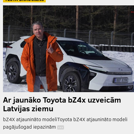
Ar jaunāko Toyota bZ4x uzveicām
Latvijas ziemu
bZ4X atjaunināto modeliToyota bZ4X atjaunināto modeli
pagājušogad iepazinām
…