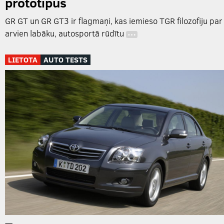
prototipus
GR GT un GR GT3 ir flagmaņi, kas iemieso TGR filozofiju par
arvien labāku, autosportā rūdītu
…
LIETOTA
AUTO TESTS