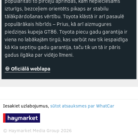
popularitāti to pircēju aprindās, kam nepieciešams
izturīgs, bezceļiem orientēts pikaps ar stabilu
tālākpārdošanas vērtību. Toyota klāstā ir arī pasaulē
populārākais hibrīds – Prius, kā arī aizmugures
piedziņas kupeja GT86. Toyota piecu gadu garantija ir
viena no labākajām tirgū, kas varbūt nav tik iespaidīga
kā Kia septiņu gadu garantija, taču tik un tā ir pāris
gadus ilgāka par vidējo līmeni.
Oficiālā weblapa
Iesakiet uzlabojumus,
sūtot atsauksmes par WhatCar
© Haymarket Media Group 2026