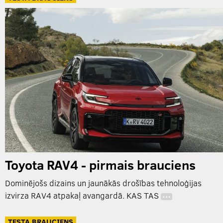
Toyota RAV4 - pirmais brauciens
Dominējošs dizains un jaunākās drošības tehnoloģijas
izvirza RAV4 atpakaļ avangardā. KAS TAS
…
TESTA BRAUCIENS