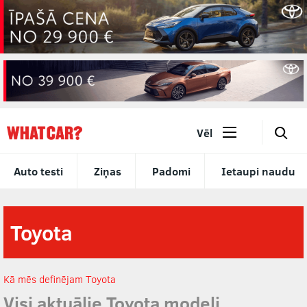
🔎
Vēl
Auto testi
Ziņas
Padomi
Ietaupi naudu
Toyota
Kā mēs definējam Toyota
Visi aktuālie Toyota modeļi