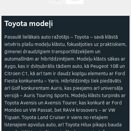
Toyota modeļi
Pasaulē lielākais auto ražotājs – Toyota – savā klāstā
ietvēris plašu modeļu klāstu, fokusējoties uz praktiskiem,
ģimenei draudzīgiem transportlīdzekļiem un
automašīnām ar hibrīddzinējiem. Modeļu klāsts sākas ar
Aygo, kas ir dvīņubrālis tādiem auto, kā Peugeot 108 un
Citroen C1, kā arī tam ir daudz kopīgu elementu ar Ford
Fiesta konkurentu – Yaris. Hibrīddzinējs tiek piedāvāts
arī Golf konkurentam Auris, kas pieejams arī universāļa
versijā – Auris Touring Sports. Modeļu klāsts turpinās ar
Toyota Avensis un Avensis Tourer, kas konkurē ar Ford
Mondeo un VW Passat, bet RAV4 krosovers – ar VW
Tiguan. Toyota Land Cruiser ir viens no retajiem
īstenajiem apvidus auto, arī Toyota Hilux pikaps bauda