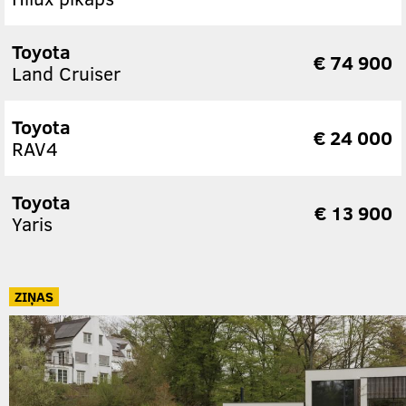
Toyota
€ 74 900
Land Cruiser
Toyota
€ 24 000
RAV4
Toyota
€ 13 900
Yaris
ZIŅAS