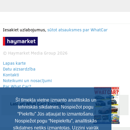
Iesakiet uzlabojumus,
sūtot atsauksmes par WhatCar
© Haymarket Media Group 2026
Lapas karte
Datu aizsardzība
Kontakti
Noteikumi un nosacījumi
Par What Car?
Šī tīmekļa vietne izmanto analītiskās un
Lasi arī What Car? žurnālus
tehniskās sīkdatnes. Nospiežot pogu
“Piekrītu” Jūs atļaujat to izmantošanu.
Nospiežot pogu “Nepiekrītu”, analītiskās
sīkdatnes netiks izmantotas. Uzzini vairāk