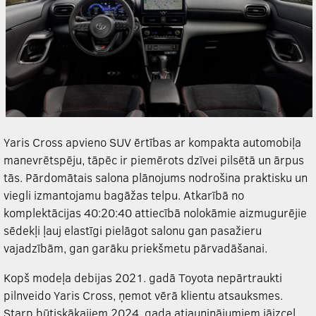
Yaris Cross apvieno SUV ērtības ar kompakta automobiļa
manevrētspēju, tāpēc ir piemērots dzīvei pilsētā un ārpus
tās. Pārdomātais salona plānojums nodrošina praktisku un
viegli izmantojamu bagāžas telpu. Atkarībā no
komplektācijas 40:20:40 attiecībā nolokāmie aizmugurējie
sēdekļi ļauj elastīgi pielāgot salonu gan pasažieru
vajadzībām, gan garāku priekšmetu pārvadāšanai.
Kopš modeļa debijas 2021. gadā Toyota nepārtraukti
pilnveido Yaris Cross, ņemot vērā klientu atsauksmes.
Starp būtiskākajiem 2024. gada atjauninājumiem jāizceļ