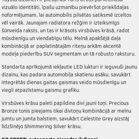
vizuālo identitāti, īpašu uzmanību pievēršot priekšdaļas
noformējumam, lai automobilis pilsētas satiksmē izceltos
vēl vairāk. Jaunajam radiatora režģim ir izteiksmīgs
šūnveida raksts, un tas ir krāsots virsbūves krāsā, radot
mūsdienīgu un viendabīgu tēlu. Melnā apakšējā daļa
kombinācijā ar paplatinātajām riteņu arkām akcentē
modeļa piederību SUV segmentam un tā robusto raksturu.
Standarta aprīkojumā iekļautie LED lukturi ir ieguvuši jaunu
dizainu, kas padara automobiļa skatienu asāku, savukārt
integrētās dienas gaitas gaismas veido mūsdienīgu un
viegli atpazīstamu gaismu grafiku.
Virsbūves krāsu paleti papildina divi jauni toņi. Precious
Bronze tonis pieejams tikai divtoņu kombinācijā ar melnu
jumtu un jumta balstiem, savukārt Celestite Grey aizstāj
līdzšinējo Shimmering Silver krāsu.