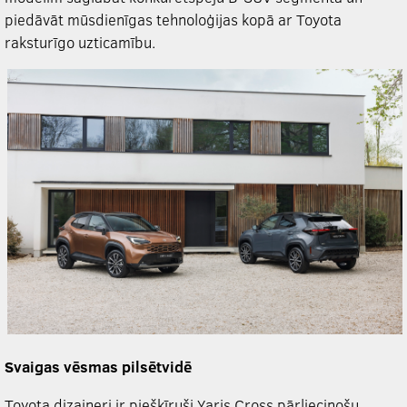
piedāvāt mūsdienīgas tehnoloģijas kopā ar Toyota
raksturīgo uzticamību.
Svaigas vēsmas pilsētvidē
Toyota dizaineri ir piešķīruši Yaris Cross pārliecinošu