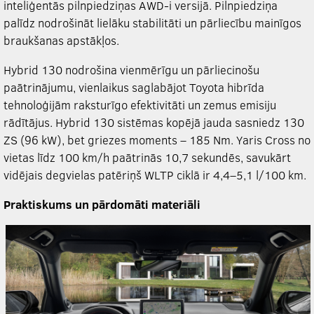
inteliģentās pilnpiedziņas AWD-i versijā. Pilnpiedziņa
palīdz nodrošināt lielāku stabilitāti un pārliecību mainīgos
braukšanas apstākļos.
Hybrid 130 nodrošina vienmērīgu un pārliecinošu
paātrinājumu, vienlaikus saglabājot Toyota hibrīda
tehnoloģijām raksturīgo efektivitāti un zemus emisiju
rādītājus. Hybrid 130 sistēmas kopējā jauda sasniedz 130
ZS (96 kW), bet griezes moments – 185 Nm. Yaris Cross no
vietas līdz 100 km/h paātrinās 10,7 sekundēs, savukārt
vidējais degvielas patēriņš WLTP ciklā ir 4,4–5,1 l/100 km.
Praktiskums un pārdomāti materiāli