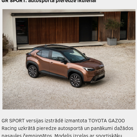
GR SPORT: autosporta pieredze ikdienai
GR SPORT versijas izstrādē izmantota TOYOTA GAZOO
Racing uzkrātā pieredze autosportā un panākumi dažādos
pasaules čempionātos. Modelis izceļas ar sportiskāku