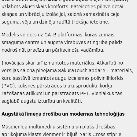
uzlabots akustiskais komforts. Pateicoties pilnveidotai
skaņas un vibrāciju izolācijai, salonā samazināta ceļa
seguma, vēja un dzinēja radītā trokšņa ietekme.
Modelis veidots uz GA-B platformas, kuras zemais
smaguma centrs un augstā virsbūves stingrība palīdz
nodrošināt precīzu un pārliecinošu vadāmību.
Inovācijas skar arī izmantotos materiālus. Atkarībā no
versijas salonā pieejama SakuraTouch apdare – materiāls,
kura sastāvā izmantots augu izcelsmes polivinilhlorīds
(PVC), koksnes pārstrādes blakusprodukti, korķa
ražošanas atlikumi un pārstrādāts PET. Vienlaikus tas
saglabā augstu izturību un kvalitāti.
Augstākā līmeņa drošība un modernas tehnoloģijas
Mūsdienīga multimediju sistēma un plašs drošības
aprīkojuma klāsts vienmēr ir bijuši Yaris Cross stiprie