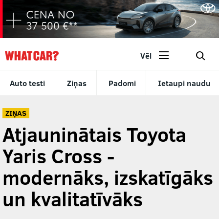
🔎
Vēl
Auto testi
Ziņas
Padomi
Ietaupi naudu
ZIŅAS
Atjauninātais Toyota
Yaris Cross -
modernāks, izskatīgāks
un kvalitatīvāks