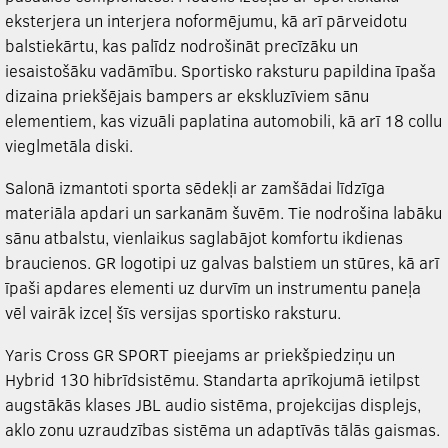
eksterjera un interjera noformējumu, kā arī pārveidotu
balstiekārtu, kas palīdz nodrošināt precīzāku un
iesaistošāku vadāmību. Sportisko raksturu papildina īpaša
dizaina priekšējais bampers ar ekskluzīviem sānu
elementiem, kas vizuāli paplatina automobili, kā arī 18 collu
vieglmetāla diski.
Salonā izmantoti sporta sēdekļi ar zamšādai līdzīga
materiāla apdari un sarkanām šuvēm. Tie nodrošina labāku
sānu atbalstu, vienlaikus saglabājot komfortu ikdienas
braucienos. GR logotipi uz galvas balstiem un stūres, kā arī
īpaši apdares elementi uz durvīm un instrumentu paneļa
vēl vairāk izceļ šīs versijas sportisko raksturu.
Yaris Cross GR SPORT pieejams ar priekšpiedziņu un
Hybrid 130 hibrīdsistēmu. Standarta aprīkojumā ietilpst
augstākās klases JBL audio sistēma, projekcijas displejs,
aklo zonu uzraudzības sistēma un adaptīvās tālās gaismas.