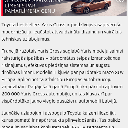
Toyota bestsellers Yaris Cross ir piedzīvojis visaptverošu
modernizāciju, iegūstot atsvaidzinātu dizainu un vairākus
tehniskus uzlabojumus.
Francijā ražotais Yaris Cross saglabā Yaris modeļu saimei
raksturīgās īpašības – pārdomātus telpas izmantošanas
risinājumus, efektīvas piedziņas sistēmas un augstu
drošības līmeni. Modelis ir kļuvis par pārdotāko mazo SUV
Eiropā, apliecinot tā atbilstību Eiropas autobraucēju
vajadzībām. Pagājušajā gadā Eiropā tika pārdoti aptuveni
200 000 Yaris Cross automobiļu, un tas kļuva arī par
vispārdotāko jauno vieglo pasažieru automobili Latvijā.
Jaunākie uzlabojumi atspoguļo Toyota kaizen filozofiju,
kuras pamatā ir nepārtraukta pilnveidošanās. Tas palīdz
modelim saglabāt konkurētspēju B-SUV segmentā un