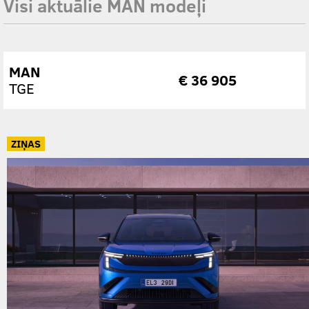
Visi aktuālie MAN modeļi
MAN
€ 36 905
TGE
ZIŅAS