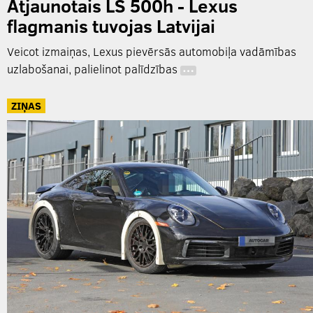
Atjaunotais LS 500h - Lexus
flagmanis tuvojas Latvijai
Veicot izmaiņas, Lexus pievērsās automobiļa vadāmības
uzlabošanai, palielinot palīdzības
…
ZIŅAS