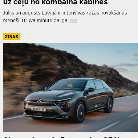
uz ceļu no kombaina kabīnes
Jūlijs un augusts Latvijā ir intensīvas ražas novākšanas
mēneši. Druvā minūte dārga,
…
ZIŅAS