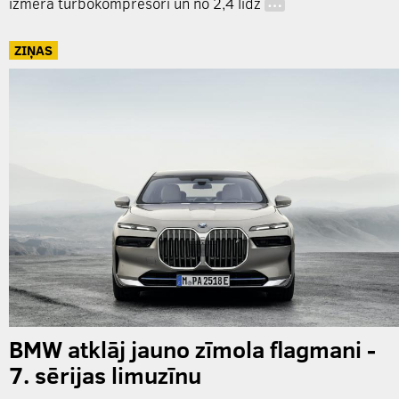
izmēra turbokompresori un no 2,4 līdz
…
ZIŅAS
BMW atklāj jauno zīmola flagmani -
7. sērijas limuzīnu