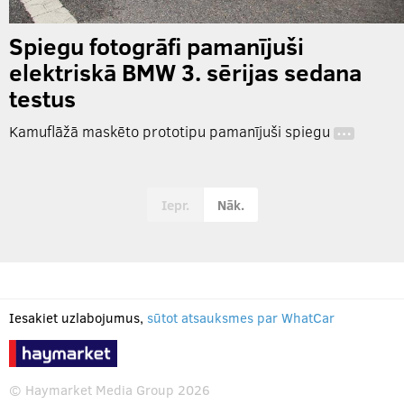
Spiegu fotogrāfi pamanījuši
elektriskā BMW 3. sērijas sedana
testus
Kamuflāžā maskēto prototipu pamanījuši spiegu
…
Iepr.
Nāk.
Iesakiet uzlabojumus,
sūtot atsauksmes par WhatCar
© Haymarket Media Group 2026