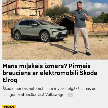
Mans mīļākais izmērs? Pirmais
brauciens ar elektromobili Škoda
Elroq
Škoda markas automobiļiem ir veiksmīgākā cenas un
snieguma attiecība visā Volkswagen
…
ZIŅAS