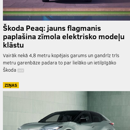
Škoda Peaq: jauns flagmanis
paplašina zīmola elektrisko modeļu
klāstu
Vairāk nekā 4,8 metru kopējais garums un gandrīz trīs
metru garenbāze padara to par lielāko un ietilpīgāko
Škoda
…
ZIŅAS