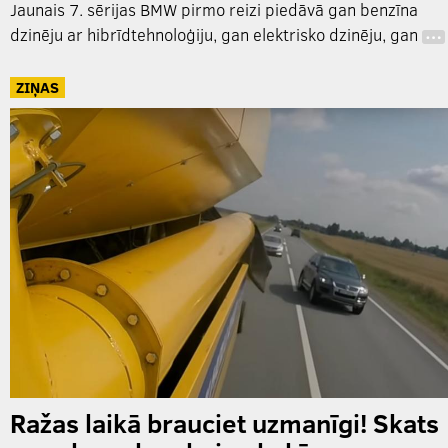
Jaunais 7. sērijas BMW pirmo reizi piedāvā gan benzīna
dzinēju ar hibrīdtehnoloģiju, gan elektrisko dzinēju, gan
…
ZIŅAS
Ražas laikā brauciet uzmanīgi! Skats