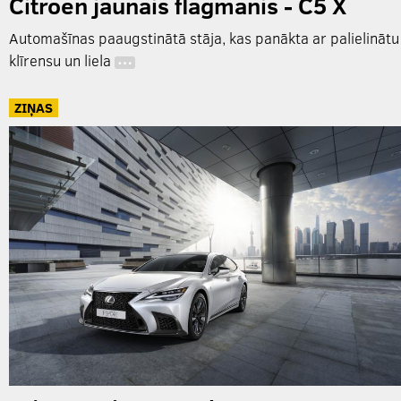
Citroen jaunais flagmanis - C5 X
Automašīnas paaugstinātā stāja, kas panākta ar palielinātu
klīrensu un liela
…
ZIŅAS