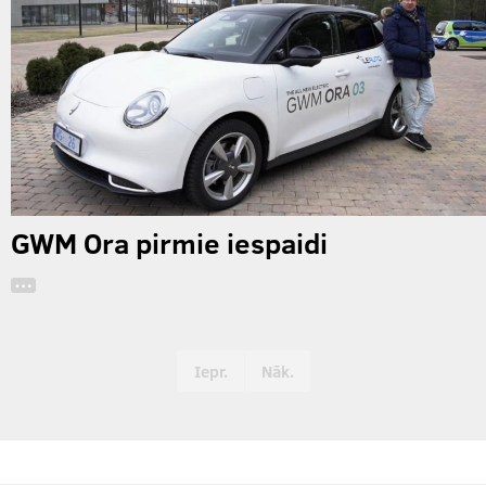
GWM Ora pirmie iespaidi
…
Iepr.
Nāk.