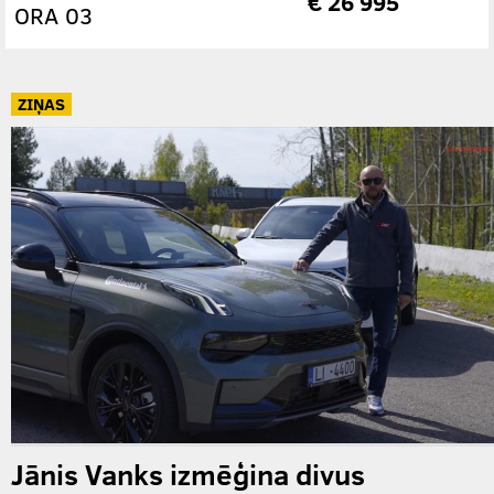
€ 26 995
ORA 03
ZIŅAS
Jānis Vanks izmēģina divus