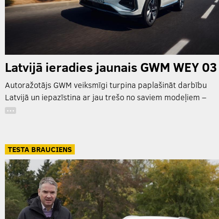
Latvijā ieradies jaunais GWM WEY 03
Autoražotājs GWM veiksmīgi turpina paplašināt darbību
Latvijā un iepazīstina ar jau trešo no saviem modeļiem –
…
TESTA BRAUCIENS