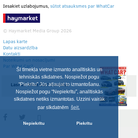
Iesakiet uzlabojumus,
sūtot atsauksmes par WhatCar
© Haymarket Media Group 2026
Lapas karte
Datu aizsardzība
Kontakti
Noteikumi un nosacījumi
Par What Car?
Šī tīmekļa vietne izmanto analītiskās un
tehniskās sīkdatnes. Nospiežot pogu
Lasi arī What Car? žurnālus
“Piekrītu” Jūs atļaujat to izmantošanu.
Nospiežot pogu “Nepiekrītu”, analītiskās
sīkdatnes netiks izmantotas. Uzzini vairāk
par sīkdatnēm
šeit.
Nepiekrītu
Piekrītu