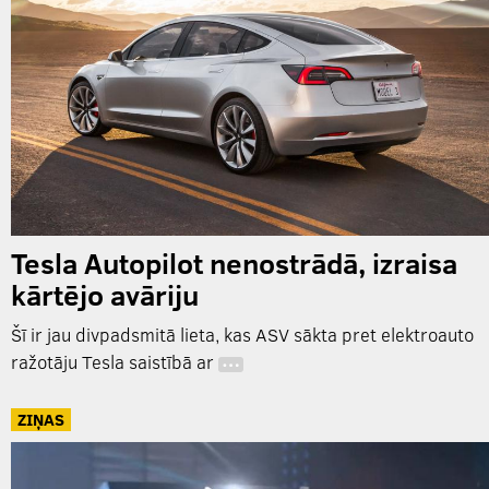
Tesla Autopilot nenostrādā, izraisa
kārtējo avāriju
Šī ir jau divpadsmitā lieta, kas ASV sākta pret elektroauto
ražotāju Tesla saistībā ar
…
ZIŅAS