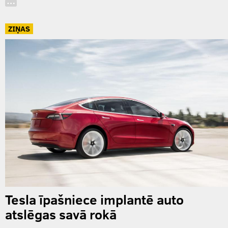
…
ZIŅAS
Tesla īpašniece implantē auto
atslēgas savā rokā