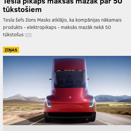
Tesla pikaps maksās mazāk par 50
tūkstošiem
Tesla šefs Ilons Masks atklājis, ka kompānijas nākamais
produkts - elektropikaps - maksās mazāk nekā 50
tūkstošus
…
ZIŅAS