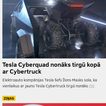
Tesla Cyberquad nonāks tirgū kopā
ar Cybertruck
Elektroauto kompānijas Tesla šefs Īlons Masks sola, ka
vienlaikus ar jauno Tesla Cybertruck tirgū nonāks
…
ZIŅAS