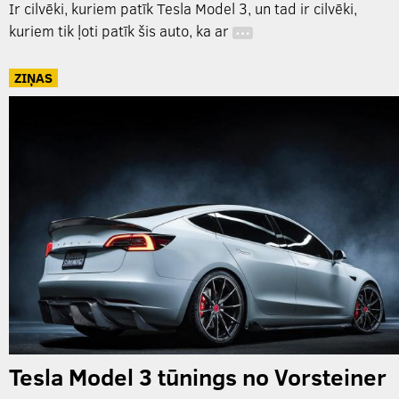
Ir cilvēki, kuriem patīk Tesla Model 3, un tad ir cilvēki,
kuriem tik ļoti patīk šis auto, ka ar
…
ZIŅAS
Tesla Model 3 tūnings no Vorsteiner