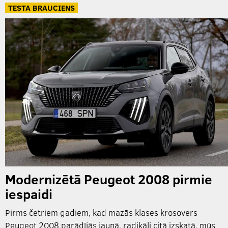
TESTA BRAUCIENS
Modernizētā Peugeot 2008 pirmie
iespaidi
Pirms četriem gadiem, kad mazās klases krosovers
Peugeot 2008 parādījās jaunā, radikāli citā izskatā, mūs