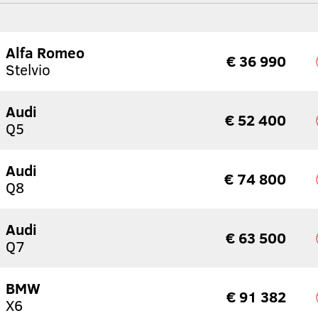
Alfa Romeo
€ 36 990
Stelvio
Audi
€ 52 400
Q5
Audi
€ 74 800
Q8
Audi
€ 63 500
Q7
BMW
€ 91 382
X6