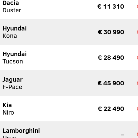
Dacia
€ 11 310
Duster
Hyundai
€ 30 990
Kona
Hyundai
€ 28 490
Tucson
Jaguar
€ 45 900
F-Pace
Kia
€ 22 490
Niro
Lamborghini
–
Urus