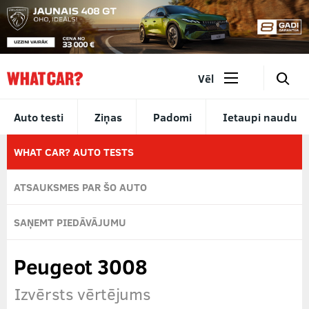
🔎
Vēl
Auto testi
Ziņas
Padomi
Ietaupi naudu
WHAT CAR? AUTO TESTS
ATSAUKSMES PAR ŠO AUTO
SAŅEMT PIEDĀVĀJUMU
Peugeot 3008
Izvērsts vērtējums