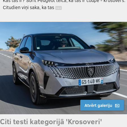
Kas tas ir? Šorīt Peugeot teica, ka tas ir coupe - krosovers.
Citudien viņi saka, ka tas
…
Atvērt galeriju
Citi testi kategorijā 'Krosoveri'