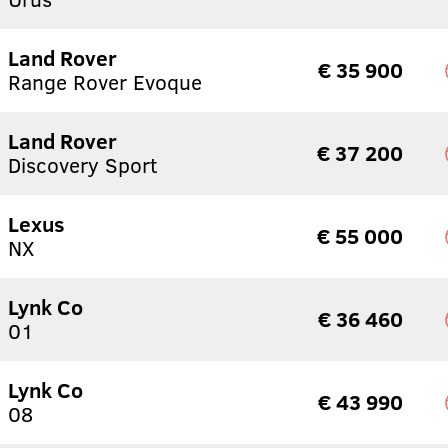
Land Rover
€ 35 900
Range Rover Evoque
Land Rover
€ 37 200
Discovery Sport
Lexus
€ 55 000
NX
Lynk Co
€ 36 460
01
Lynk Co
€ 43 990
08