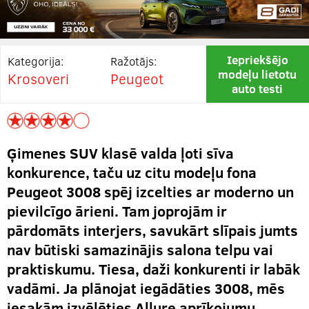
Iepriekšējo
Kategorija:
Ražotājs:
modeļu lietotu
Krosoveri
Peugeot
auto testi
Ģimenes SUV klasē valda ļoti sīva
konkurence, taču uz citu modeļu fona
Peugeot 3008 spēj izcelties ar moderno un
pievilcīgo ārieni. Tam joprojām ir
pārdomāts interjers, savukārt slīpais jumts
nav būtiski samazinājis salona telpu vai
praktiskumu. Tiesa, daži konkurenti ir labāk
vadāmi. Ja plānojat iegādāties 3008, mēs
iesakām izvēlēties Allure aprīkojumu.