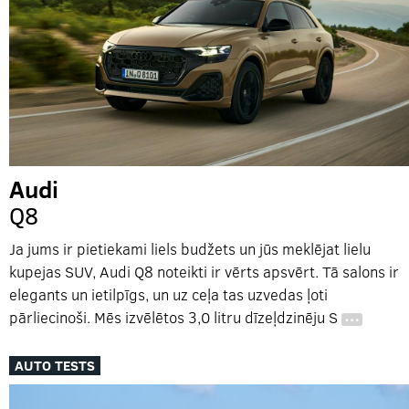
Audi
Q8
Ja jums ir pietiekami liels budžets un jūs meklējat lielu
kupejas SUV, Audi Q8 noteikti ir vērts apsvērt. Tā salons ir
elegants un ietilpīgs, un uz ceļa tas uzvedas ļoti
pārliecinoši. Mēs izvēlētos 3,0 litru dīzeļdzinēju S
…
AUTO TESTS