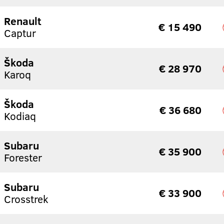
Renault
€ 15 490
Captur
Škoda
€ 28 970
Karoq
Škoda
€ 36 680
Kodiaq
Subaru
€ 35 900
Forester
Subaru
€ 33 900
Crosstrek