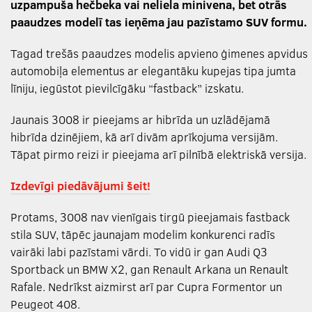
uzpampuša hečbeka vai neliela minivena, bet otrās
paaudzes modelī tas ieņēma jau pazīstamo SUV formu.
Tagad trešās paaudzes modelis apvieno ģimenes apvidus
automobiļa elementus ar elegantāku kupejas tipa jumta
līniju, iegūstot pievilcīgāku “fastback” izskatu.
Jaunais 3008 ir pieejams ar hibrīda un uzlādējamā
hibrīda dzinējiem, kā arī divām aprīkojuma versijām.
Tāpat pirmo reizi ir pieejama arī pilnībā elektriskā versija.
Izdevīgi piedāvājumi šeit!
Protams, 3008 nav vienīgais tirgū pieejamais fastback
stila SUV, tāpēc jaunajam modelim konkurenci radīs
vairāki labi pazīstami vārdi. To vidū ir gan Audi Q3
Sportback un BMW X2, gan Renault Arkana un Renault
Rafale. Nedrīkst aizmirst arī par Cupra Formentor un
Peugeot 408.