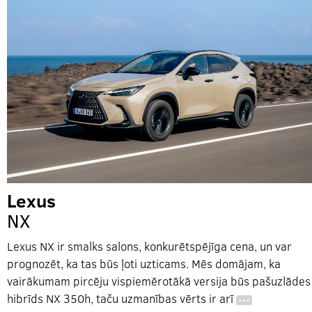
Lexus
NX
Lexus NX ir smalks salons, konkurētspējīga cena, un var
prognozēt, ka tas būs ļoti uzticams. Mēs domājam, ka
vairākumam pircēju vispiemērotākā versija būs pašuzlādes
hibrīds NX 350h, taču uzmanības vērts ir arī
…