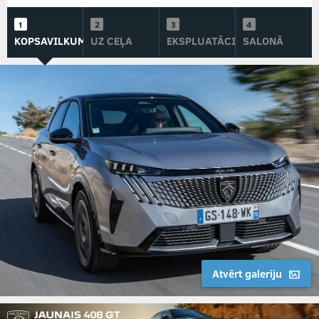
KOPSAVILKUMS
UZ CEĻA
EKSPLUATĀCIJĀ
SALONĀ
Atvērt galeriju