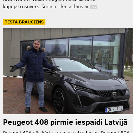
kupejakrosovers, šodien – ka sedans ar
…
TESTA BRAUCIENS
Peugeot 408 pirmie iespaidi Latvijā
Peugeot 408 pēc kārtas numura atrodas aiz Peugeot 508,