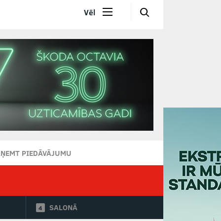
🔎
Vēl
AŅEMT PIEDĀVĀJUMU
SALONĀ