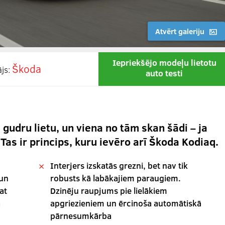
Atvērt galeriju
Iepriekšējo modeļu lietotu
Škoda
ājs:
auto testi
gudru lietu, un viena no tām skan šādi – ja
. Tas ir princips, kuru ievēro arī Škoda Kodiaq.
Interjers izskatās grezni, bet nav tik
 un
robusts kā labākajiem paraugiem.
at
Dzinēju raupjums pie lielākiem
a
apgriezieniem un ērcinoša automātiskā
pārnesumkārba