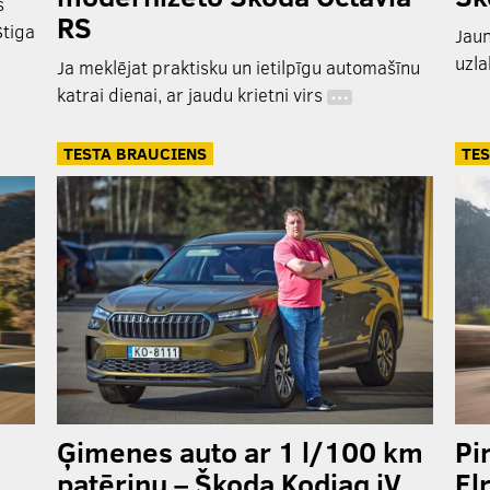
s
RS
Stiga
Jaun
uzla
Ja meklējat praktisku un ietilpīgu automašīnu
katrai dienai, ar jaudu krietni virs
…
TESTA BRAUCIENS
TES
Ģimenes auto ar 1 l/100 km
Pi
patēriņu – Škoda Kodiaq iV
El