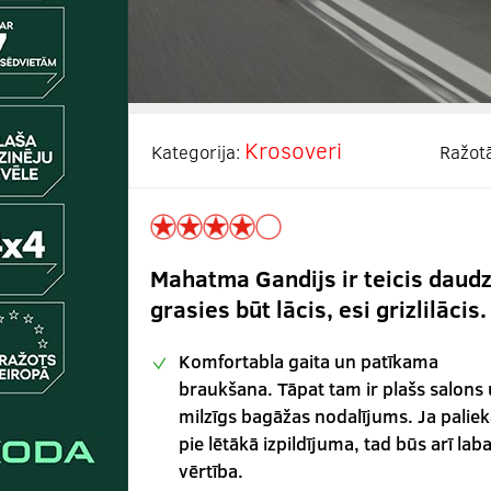
Krosoveri
Kategorija:
Ražot
Mahatma Gandijs ir teicis daudz 
grasies būt lācis, esi grizlilācis
Komfortabla gaita un patīkama
braukšana. Tāpat tam ir plašs salons
milzīgs bagāžas nodalījums. Ja paliek
pie lētākā izpildījuma, tad būs arī lab
vērtība.