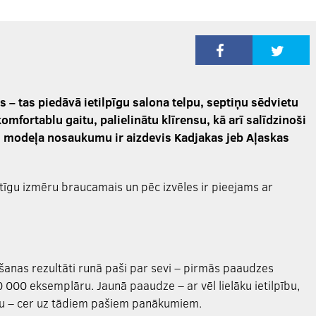
s – tas piedāvā ietilpīgu salona telpu, septiņu sēdvietu
omfortablu gaitu, palielinātu klīrensu, kā arī salīdzinoši
t, modeļa nosaukumu ir aizdevis Kadjakas jeb Aļaskas
matīgu izmēru braucamais un pēc izvēles ir pieejams ar
ošanas rezultāti runā paši par sevi – pirmās paaudzes
 000 eksemplāru. Jaunā paaudze – ar vēl lielāku ietilpību,
evu – cer uz tādiem pašiem panākumiem.