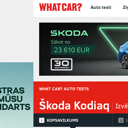
Auto testi
Zi
WHAT CAR? AUTO TESTS
Škoda Kodiaq
Izvē
KOPSAVILKUMS