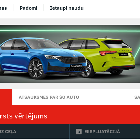
ņas
Padomi
Ietaupi naudu
ATSAUKSMES PAR ŠO AUTO
S
rsts vērtējums
UZ CEĻA
EKSPLUATĀCIJĀ