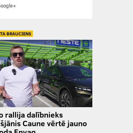
oogle+
TA BRAUCIENS
o rallija dalībnieks
išjānis Caune vērtē jauno
oda Enyaq