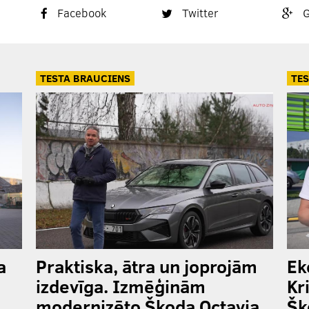
Facebook
Twitter
G
TESTA BRAUCIENS
TES
a
Praktiska, ātra un joprojām
Ek
m
izdevīga. Izmēģinām
Kr
modernizēto Škoda Octavia
Šk