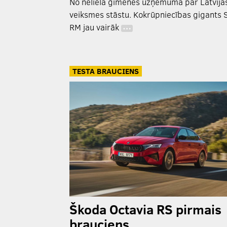
No neliela ģimenes uzņēmuma par Latvija
veiksmes stāstu. Kokrūpniecības gigants 
RM jau vairāk
…
TESTA BRAUCIENS
Škoda Octavia RS pirmais
brauciens