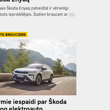
ais Škoda Enyaq patiesībā ir vērienīgi
bots iepriekšējais. Šodien braucam ar
…
TA BRAUCIENS
rmie iespaidi par Škoda
roq elektroauto