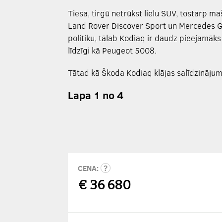
Tiesa, tirgū netrūkst lielu SUV, tostarp
Land Rover Discover Sport un Mercedes G
politiku, tālab Kodiaq ir daudz pieejamāk
līdzīgi kā Peugeot 5008.
Tātad kā Škoda Kodiaq klājas salīdzināju
Lapa 1 no 4
CENA:
€
36 680