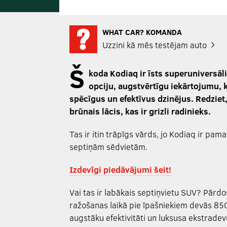
WHAT CAR? KOMANDA
Uzzini kā mēs testējam auto
Š
koda Kodiaq ir īsts superuniversāli
opciju, augstvērtīgu iekārtojumu, k
spēcīgus un efektīvus dzinējus. Redzie
brūnais lācis, kas ir grizli radinieks.
Tas ir itin trāpīgs vārds, jo Kodiaq ir pa
septiņām sēdvietām.
Izdevīgi piedāvājumi šeit!
Vai tas ir labākais septiņvietu SUV? Pārd
ražošanas laikā pie īpašniekiem devās 850
augstāku efektivitāti un luksusa ekstrad