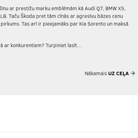
 mašīnu ar prestižu marku emblēmām kā Audi Q7, BMW X5,
LB. Taču Škoda pret tām cīnās ar agresīvu bāzes cenu
s pirkums. Tas arī ir pieejamāks par Kia Sorento un maksā
mā ar konkurentiem? Turpiniet lasīt…
Nākamais
UZ CEĻA