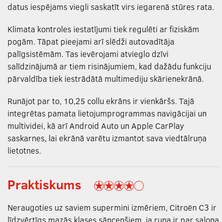
datus iespējams viegli saskatīt virs iegarenā stūres rata.
Klimata kontroles iestatījumi tiek regulēti ar fiziskām
pogām. Tāpat pieejami arī slēdži autovadītāja
palīgsistēmām. Tas ievērojami atvieglo dzīvi
salīdzinājumā ar tiem risinājumiem, kad dažādu funkciju
pārvaldība tiek iestrādātā multimediju skārienekrānā.
Runājot par to, 10,25 collu ekrāns ir vienkāršs. Tajā
integrētas pamata lietojumprogrammas navigācijai un
multividei, kā arī Android Auto un Apple CarPlay
saskarnes, lai ekrānā varētu izmantot sava viedtālruņa
lietotnes.
Praktiskums
Neraugoties uz saviem supermini izmēriem, Citroën C3 ir
līdzvērtīgs mazās klases sāncenšiem, ja runa ir par salona