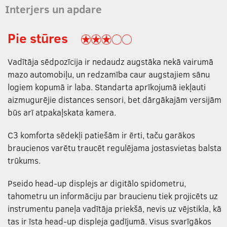
Interjers un apdare
Pie stūres
Vadītāja sēdpozīcija ir nedaudz augstāka nekā vairumā
mazo automobiļu, un redzamība caur augstajiem sānu
logiem kopumā ir laba. Standarta aprīkojumā iekļauti
aizmugurējie distances sensori, bet dārgākajām versijām
būs arī atpakaļskata kamera.
C3 komforta sēdekļi patiešām ir ērti, taču garākos
braucienos varētu traucēt regulējama jostasvietas balsta
trūkums.
Pseido head-up displejs ar digitālo spidometru,
tahometru un informāciju par braucienu tiek projicēts uz
instrumentu paneļa vadītāja priekšā, nevis uz vējstikla, kā
tas ir īsta head-up displeja gadījumā. Visus svarīgākos