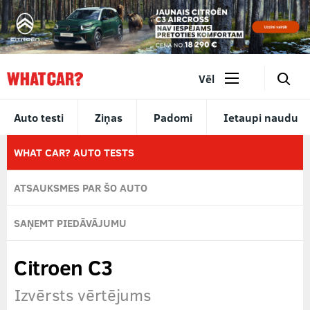
🔎
Vēl
Auto testi
Ziņas
Padomi
Ietaupi naudu
WHAT CAR? AUTO TESTS
ATSAUKSMES PAR ŠO AUTO
SAŅEMT PIEDĀVĀJUMU
Citroen C3
Izvērsts vērtējums