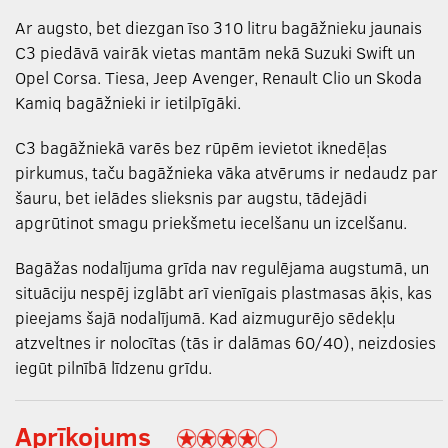
Ar augsto, bet diezgan īso 310 litru bagāžnieku jaunais
C3 piedāvā vairāk vietas mantām nekā Suzuki Swift un
Opel Corsa. Tiesa, Jeep Avenger, Renault Clio un Skoda
Kamiq bagāžnieki ir ietilpīgāki.
C3 bagāžniekā varēs bez rūpēm ievietot iknedēļas
pirkumus, taču bagāžnieka vāka atvērums ir nedaudz par
šauru, bet ielādes slieksnis par augstu, tādejādi
apgrūtinot smagu priekšmetu iecelšanu un izcelšanu.
Bagāžas nodalījuma grīda nav regulējama augstumā, un
situāciju nespēj izglābt arī vienīgais plastmasas āķis, kas
pieejams šajā nodalījumā. Kad aizmugurējo sēdekļu
atzveltnes ir nolocītas (tās ir dalāmas 60/40), neizdosies
iegūt pilnībā līdzenu grīdu.
Aprīkojums