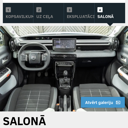
KOPSAVILKUMS
UZ CEĻA
EKSPLUATĀCIJĀ
SALONĀ
Atvērt galeriju
SALONĀ