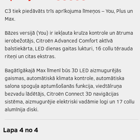
C3 tiek piedāvāts trīs aprīkojuma līmeņos – You, Plus un
Max.
Bāzes versijā (You) ir iekļauta kruīza kontrole un ātruma
ierobežotājs, Citroën Advanced Comfort aktīvā
balstiekārta, LED dienas gaitas lukturi, 16 collu tērauda
riteņi un citas ekstras.
Bagātīgākajā Max līmenī būs 3D LED aizmugurējās
gaismas, automātiskā klimata kontrole, automātiska
salona spoguļa aptumšošanās funkcija, viedtālruņa
bezvadu lādētājs, Citroën Connect 3D navigācijas
sistēma, aizmugurējie elektriski vadāmie logi un 17 collu
alumīnija diski.
Lapa 4 no 4