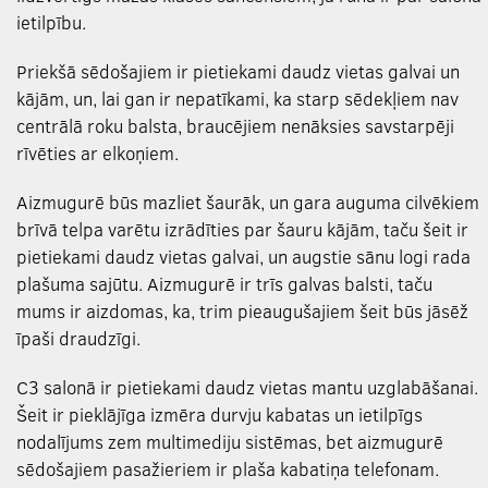
ietilpību.
Priekšā sēdošajiem ir pietiekami daudz vietas galvai un
kājām, un, lai gan ir nepatīkami, ka starp sēdekļiem nav
centrālā roku balsta, braucējiem nenāksies savstarpēji
rīvēties ar elkoņiem.
Aizmugurē būs mazliet šaurāk, un gara auguma cilvēkiem
brīvā telpa varētu izrādīties par šauru kājām, taču šeit ir
pietiekami daudz vietas galvai, un augstie sānu logi rada
plašuma sajūtu. Aizmugurē ir trīs galvas balsti, taču
mums ir aizdomas, ka, trim pieaugušajiem šeit būs jāsēž
īpaši draudzīgi.
C3 salonā ir pietiekami daudz vietas mantu uzglabāšanai.
Šeit ir pieklājīga izmēra durvju kabatas un ietilpīgs
nodalījums zem multimediju sistēmas, bet aizmugurē
sēdošajiem pasažieriem ir plaša kabatiņa telefonam.