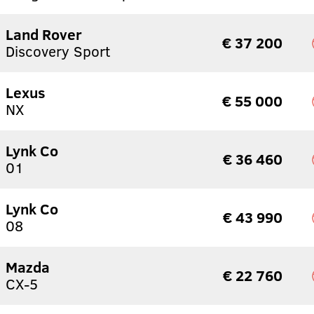
Land Rover
€ 37 200
Discovery Sport
Lexus
€ 55 000
NX
Lynk Co
€ 36 460
01
Lynk Co
€ 43 990
08
Mazda
€ 22 760
CX-5