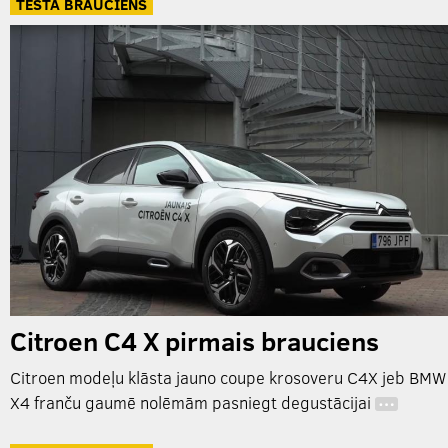
TESTA BRAUCIENS
Citroen C4 X pirmais brauciens
Citroen modeļu klāsta jauno coupe krosoveru C4X jeb BMW
X4 franču gaumē nolēmām pasniegt degustācijai
…