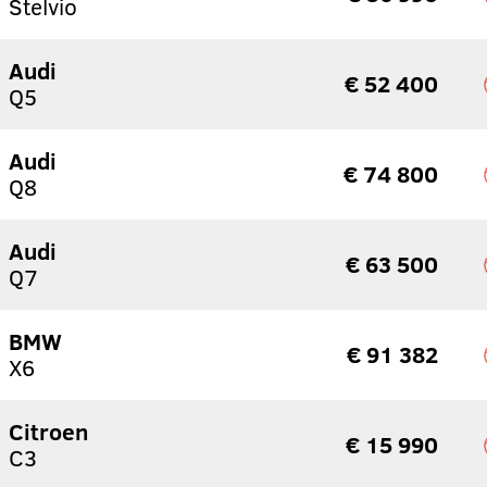
Stelvio
Audi
€ 52 400
Q5
Audi
€ 74 800
Q8
Audi
€ 63 500
Q7
BMW
€ 91 382
X6
Citroen
€ 15 990
C3