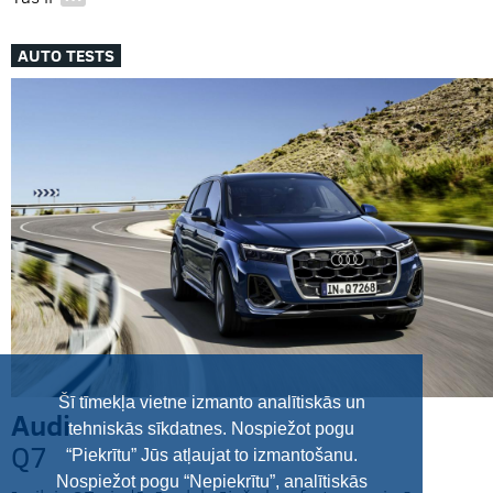
…
AUTO TESTS
Šī tīmekļa vietne izmanto analītiskās un
Audi
tehniskās sīkdatnes. Nospiežot pogu
Q7
“Piekrītu” Jūs atļaujat to izmantošanu.
Nospiežot pogu “Nepiekrītu”, analītiskās