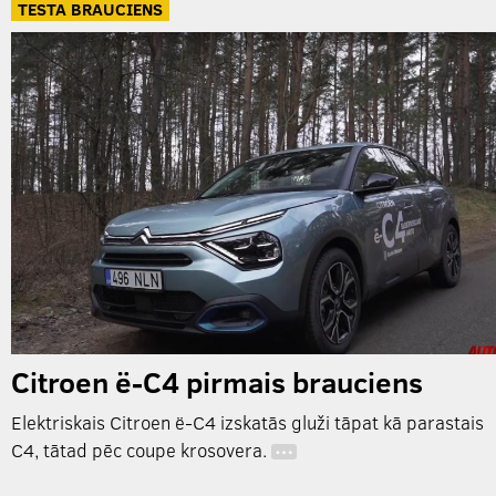
TESTA BRAUCIENS
Citroen ë-C4 pirmais brauciens
Elektriskais Citroen ë-C4 izskatās gluži tāpat kā parastais
C4, tātad pēc coupe krosovera.
…