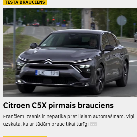
TESTA BRAUCIENS
Citroen C5X pirmais brauciens
Frančiem izsenis ir nepatika pret lielām automašīnām. Viņi
uzskata, ka ar tādām brauc tikai turīgi
…