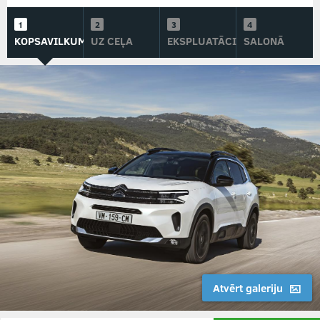
KOPSAVILKUMS
UZ CEĻA
EKSPLUATĀCIJĀ
SALONĀ
Atvērt galeriju