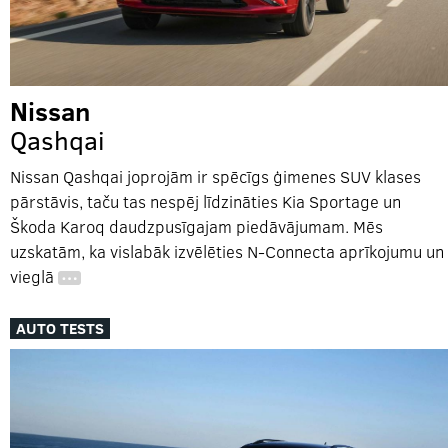
Nissan
Qashqai
Nissan Qashqai joprojām ir spēcīgs ģimenes SUV klases
pārstāvis, taču tas nespēj līdzināties Kia Sportage un
Škoda Karoq daudzpusīgajam piedāvājumam. Mēs
uzskatām, ka vislabāk izvēlēties N-Connecta aprīkojumu un
vieglā
…
AUTO TESTS