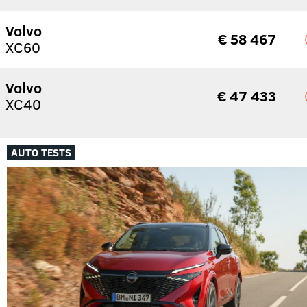
Volvo
€ 58 467
XC60
Volvo
€ 47 433
XC40
AUTO TESTS