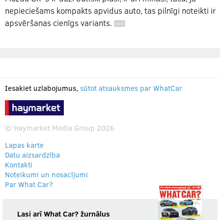
nepieciešams kompakts apvidus auto, tas pilnīgi noteikti ir
apsvēršanas cienīgs variants.
…
Iesakiet uzlabojumus,
sūtot atsauksmes par WhatCar
© Haymarket Media Group 2026
Lapas karte
Datu aizsardzība
Kontakti
Noteikumi un nosacījumi
Par What Car?
Lasi arī What Car? žurnālus