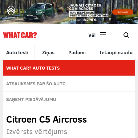
🔎
Vēl
Auto testi
Ziņas
Padomi
Ietaupi naudu
WHAT CAR? AUTO TESTS
ATSAUKSMES PAR ŠO AUTO
SAŅEMT PIEDĀVĀJUMU
Citroen C5 Aircross
Izvērsts vērtējums