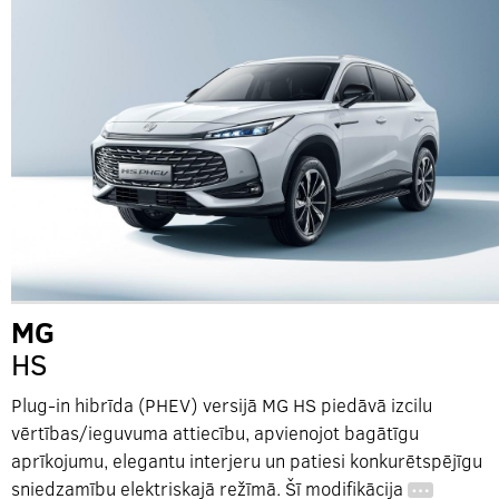
MG
HS
Plug-in hibrīda (PHEV) versijā MG HS piedāvā izcilu
vērtības/ieguvuma attiecību, apvienojot bagātīgu
aprīkojumu, elegantu interjeru un patiesi konkurētspējīgu
sniedzamību elektriskajā režīmā. Šī modifikācija
…