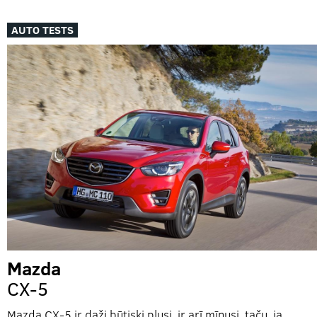
AUTO TESTS
Mazda
CX-5
Mazda CX-5 ir daži būtiski plusi, ir arī mīnusi, taču, ja