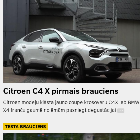
Citroen C4 X pirmais brauciens
Citroen modeļu klāsta jauno coupe krosoveru C4X jeb BMW
X4 franču gaumē nolēmām pasniegt degustācijai
…
TESTA BRAUCIENS