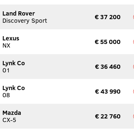
Land Rover
€ 37 200
Discovery Sport
Lexus
€ 55 000
NX
Lynk Co
€ 36 460
01
Lynk Co
€ 43 990
08
Mazda
€ 22 760
CX-5