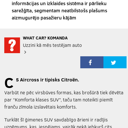
informācijas un izklaides sistēma ir pārlieku
sarežģīta, segmentam neatbilstošs plašums
aizmugurējo pasažieru kājām
WHAT CAR? KOMANDA
Uzzini kā mēs testējam auto
C
5 Aircross ir tipisks Citroën.
Varbūt ne pēc virsbūves formas, kas brošūrā tiek dēvēta
par “Komforta klases SUV”, taču tam noteikti piemīt
franču zīmola izslavētais komforts.
Turklāt šī ģimenes SUV savdabīgo ārieni ir radījis
uzņēmums, kas, iespējams, vairāk nekā jebkurš cits