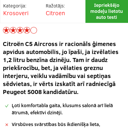
Iepriekšējo
Kategorija:
Ražotājs:
modeļu lietotu
Krosoveri
Citroen
auto testi
Citroën C5 Aircross ir racionāls ģimenes
apvidus automobilis, jo īpaši, ja izvēlaties
1,2 litru benzīna dzinēju. Tam ir daudz
priekšrocību, bet, ja vēlaties greznu
interjeru, veiklu vadāmību vai septiņas
sēdvietas, ir vērts izskatīt arī radniecīgā
Peugeot 5008 kandidatūru.
Ļoti komfortabla gaita, klusums salonā arī lielā
ātrumā, efektīvi dzinēji.
Virsbūves svārstības būs ikdienišķa lieta,