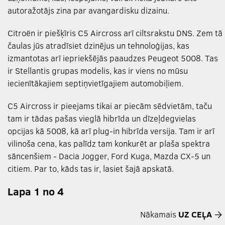
autoražotājs zina par avangardisku dizainu.
Citroën ir piešķīris C5 Aircross arī ciltsrakstu DNS. Zem tā
čaulas jūs atradīsiet dzinējus un tehnoloģijas, kas
izmantotas arī iepriekšējās paaudzes Peugeot 5008. Tas
ir Stellantis grupas modelis, kas ir viens no mūsu
iecienītākajiem septiņvietīgajiem automobiļiem.
C5 Aircross ir pieejams tikai ar piecām sēdvietām, taču
tam ir tādas pašas vieglā hibrīda un dīzeļdegvielas
opcijas kā 5008, kā arī plug-in hibrīda versija. Tam ir arī
vilinoša cena, kas palīdz tam konkurēt ar plaša spektra
sāncenšiem - Dacia Jogger, Ford Kuga, Mazda CX-5 un
citiem. Par to, kāds tas ir, lasiet šajā apskatā.
Lapa 1 no 4
Nākamais
UZ CEĻA