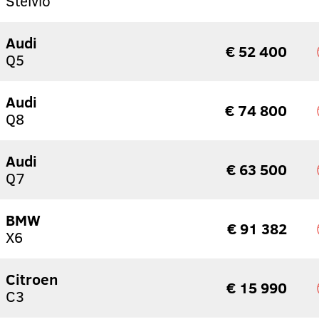
Stelvio
Audi
€ 52 400
Q5
Audi
€ 74 800
Q8
Audi
€ 63 500
Q7
BMW
€ 91 382
X6
Citroen
€ 15 990
C3