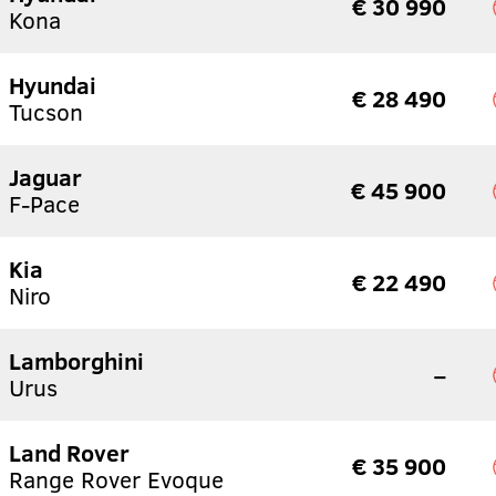
€ 30 990
Kona
Hyundai
€ 28 490
Tucson
Jaguar
€ 45 900
F-Pace
Kia
€ 22 490
Niro
Lamborghini
–
Urus
Land Rover
€ 35 900
Range Rover Evoque