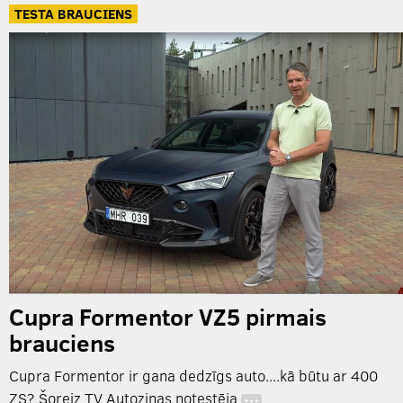
TESTA BRAUCIENS
Cupra Formentor VZ5 pirmais
brauciens
Cupra Formentor ir gana dedzīgs auto....kā būtu ar 400
ZS? Šoreiz TV Autoziņas notestēja