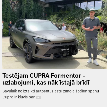
Testējam CUPRA Formentor -
uzlabojumi, kas nāk īstajā brīdī
Savulaik no izteikti autoentuziastu zīmola šodien spāņu
Cupra ir kļuvis par
…