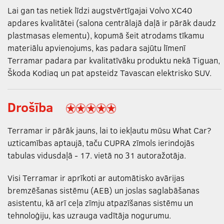
Lai gan tas netiek līdzi augstvērtīgajai Volvo XC40
apdares kvalitātei (salona centrālajā daļā ir pārāk daudz
plastmasas elementu), kopumā šeit atrodams tīkamu
materiālu apvienojums, kas padara sajūtu līmenī
Terramar padara par kvalitatīvāku produktu nekā Tiguan,
Škoda Kodiaq un pat apsteidz Tavascan elektrisko SUV.
Drošība
Terramar ir pārāk jauns, lai to iekļautu mūsu What Car?
uzticamības aptaujā, taču CUPRA zīmols ierindojās
tabulas vidusdaļā - 17. vietā no 31 autoražotāja.
Visi Terramar ir aprīkoti ar automātisko avārijas
bremzēšanas sistēmu (AEB) un joslas saglabāšanas
asistentu, kā arī ceļa zīmju atpazīšanas sistēmu un
tehnoloģiju, kas uzrauga vadītāja nogurumu.