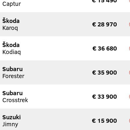
Captur
Škoda
€ 28 970
Karoq
Škoda
€ 36 680
Kodiaq
Subaru
€ 35 900
Forester
Subaru
€ 33 900
Crosstrek
Suzuki
€ 15 900
Jimny