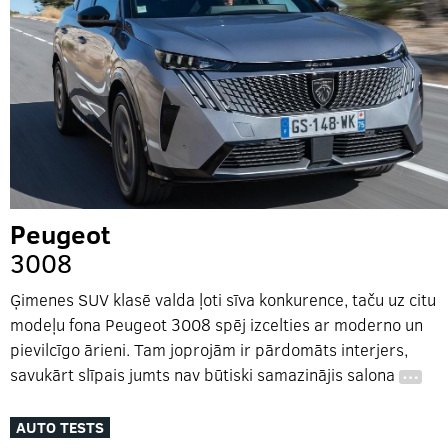
Peugeot
3008
Ģimenes SUV klasē valda ļoti sīva konkurence, taču uz citu
modeļu fona Peugeot 3008 spēj izcelties ar moderno un
pievilcīgo ārieni. Tam joprojām ir pārdomāts interjers,
savukārt slīpais jumts nav būtiski samazinājis salona
…
AUTO TESTS