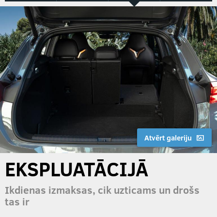
Atvērt galeriju
EKSPLUATĀCIJĀ
Ikdienas izmaksas, cik uzticams un drošs
tas ir