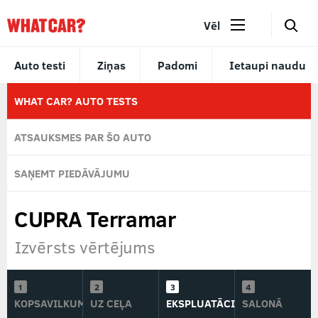
🔎
Vēl
Auto testi
Ziņas
Padomi
Ietaupi naudu
WHAT CAR? AUTO TESTS
ATSAUKSMES PAR ŠO AUTO
SAŅEMT PIEDĀVĀJUMU
CUPRA Terramar
Izvērsts vērtējums
KOPSAVILKUMS
UZ CEĻA
EKSPLUATĀCIJĀ
SALONĀ