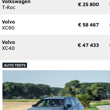
Volkswagen
€ 25 800
T-Roc
Volvo
€ 58 467
XC60
Volvo
€ 47 433
XC40
AUTO TESTS