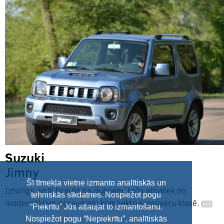
Suzuki
Jimny
Šī tīmekļa vietne izmanto analītiskās un
Izturīgs, spēj braukt pa dubļiem, taču atpaliek no
tehniskās sīkdatnes. Nospiežot pogu
modernākiem paraugiem kompakto krosoveru klasē.
…
“Piekrītu” Jūs atļaujat to izmantošanu.
Nospiežot pogu “Nepiekrītu”, analītiskās