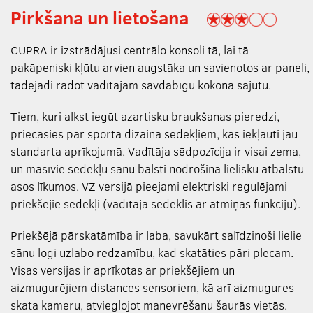
Pirkšana un lietošana
CUPRA ir izstrādājusi centrālo konsoli tā, lai tā
pakāpeniski kļūtu arvien augstāka un savienotos ar paneli,
tādējādi radot vadītājam savdabīgu kokona sajūtu.
Tiem, kuri alkst iegūt azartisku braukšanas pieredzi,
priecāsies par sporta dizaina sēdekļiem, kas iekļauti jau
standarta aprīkojumā. Vadītāja sēdpozīcija ir visai zema,
un masīvie sēdekļu sānu balsti nodrošina lielisku atbalstu
asos līkumos. VZ versijā pieejami elektriski regulējami
priekšējie sēdekļi (vadītāja sēdeklis ar atmiņas funkciju).
Priekšējā pārskatāmība ir laba, savukārt salīdzinoši lielie
sānu logi uzlabo redzamību, kad skatāties pāri plecam.
Visas versijas ir aprīkotas ar priekšējiem un
aizmugurējiem distances sensoriem, kā arī aizmugures
skata kameru, atvieglojot manevrēšanu šaurās vietās.