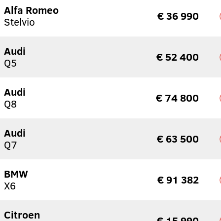
Alfa Romeo
€ 36 990
Stelvio
Audi
€ 52 400
Q5
Audi
€ 74 800
Q8
Audi
€ 63 500
Q7
BMW
€ 91 382
X6
Citroen
€ 15 990