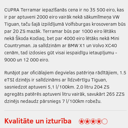
CUPRA Terramar iepazīšanās cena ir no 35 500 eiro, kas
ir par aptuveni 2000 eiro vairāk nekā sākumlīmeņa VW
Tiguan, taču šajā izpildījumā Volfsburgas krosoveram būs
par 20 ZS mazāk. Terramar būs par 1000 eiro lētāks
nekā Škoda Kodiaq, bet par 4000 eiro lētāks nekā Mini
Countryman. Ja salīdzinām ar BMW X1 un Volvo XC40
cenām, tad izdosies gūt visai iespaidīgu ietaupījumu -
9000 un 12 000 eiro.
Runājot par oficiālajiem degvielas patēriņa rādītājiem, 1.5
eTSI dzinējs ir salīdzināms ar līdzvērtīgu Tiguan,
sasniedzot aptuveni 5,1 l/100km. 2,0 litru 204 ZS
agregāts patērēs aptuveni litru vairāk, savukārt 265 ZZS
dzinējs nedaudz pārsniegs 7 l/100km robežu.
Kvalitāte un izturība