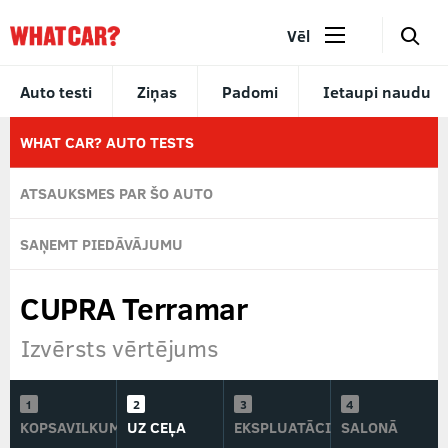
🔎
Vēl
Auto testi
Ziņas
Padomi
Ietaupi naudu
WHAT CAR? AUTO TESTS
ATSAUKSMES PAR ŠO AUTO
SAŅEMT PIEDĀVĀJUMU
CUPRA Terramar
Izvērsts vērtējums
KOPSAVILKUMS
UZ CEĻA
EKSPLUATĀCIJĀ
SALONĀ