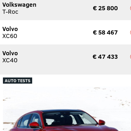
Volkswagen
€ 25 800
T-Roc
Volvo
€ 58 467
XC60
Volvo
€ 47 433
XC40
AUTO TESTS