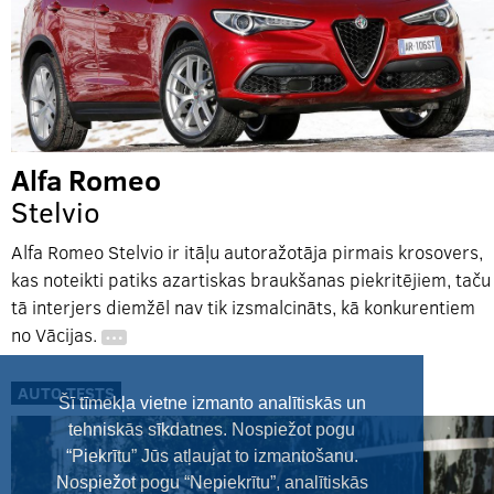
Alfa Romeo
Stelvio
Alfa Romeo Stelvio ir itāļu autoražotāja pirmais krosovers,
kas noteikti patiks azartiskas braukšanas piekritējiem, taču
tā interjers diemžēl nav tik izsmalcināts, kā konkurentiem
no Vācijas.
…
AUTO TESTS
Šī tīmekļa vietne izmanto analītiskās un
tehniskās sīkdatnes. Nospiežot pogu
“Piekrītu” Jūs atļaujat to izmantošanu.
Nospiežot pogu “Nepiekrītu”, analītiskās