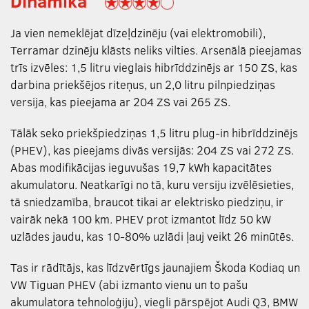
Dinamika
Ja vien nemeklējat dīzeļdzinēju (vai elektromobili),
Terramar dzinēju klāsts neliks vilties. Arsenālā pieejamas
trīs izvēles: 1,5 litru vieglais hibrīddzinējs ar 150 ZS, kas
darbina priekšējos riteņus, un 2,0 litru pilnpiedziņas
versija, kas pieejama ar 204 ZS vai 265 ZS.
Tālāk seko priekšpiedziņas 1,5 litru plug-in hibrīddzinējs
(PHEV), kas pieejams divās versijās: 204 ZS vai 272 ZS.
Abas modifikācijas ieguvušas 19,7 kWh kapacitātes
akumulatoru. Neatkarīgi no tā, kuru versiju izvēlēsieties,
tā sniedzamība, braucot tikai ar elektrisko piedziņu, ir
vairāk nekā 100 km. PHEV prot izmantot līdz 50 kW
uzlādes jaudu, kas 10-80% uzlādi ļauj veikt 26 minūtēs.
Tas ir rādītājs, kas līdzvērtīgs jaunajiem Škoda Kodiaq un
VW Tiguan PHEV (abi izmanto vienu un to pašu
akumulatora tehnoloģiju), viegli pārspējot Audi Q3, BMW