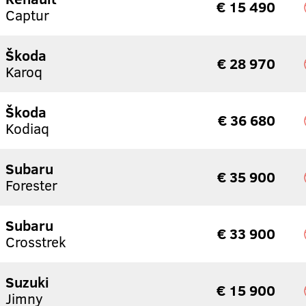
€ 15 490
Captur
Škoda
€ 28 970
Karoq
Škoda
€ 36 680
Kodiaq
Subaru
€ 35 900
Forester
Subaru
€ 33 900
Crosstrek
Suzuki
€ 15 900
Jimny