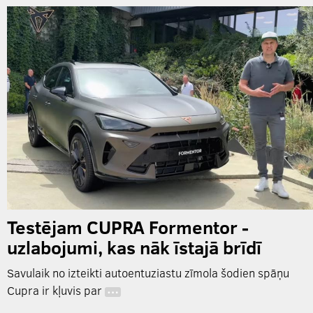
Testējam CUPRA Formentor -
uzlabojumi, kas nāk īstajā brīdī
Savulaik no izteikti autoentuziastu zīmola šodien spāņu
Cupra ir kļuvis par
…