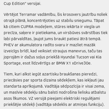
Cup Edition” versijai.
Vērtējot Terramar vadāmību, šis krosovers jautrību noliek
otrajā plānā, koncentrējoties uz stabilu sniegumu. Tāpat
kā citiem CUPRA modeļiem, stūres iekārta ir viegla un
precīza, saķere ir pietiekama, un virsbūves svārstības tiek
labi pārvaldītas, ļaujot jums braukt patiesi ātrā tempā.
PHEV ar akumulatora radīto svaru ir mazliet mazāk
izveicīgs brīdī, kad veiksiet straujus manevrus, taču tas
joprojām ir dažus soļus priekšā Hyundai Tucson vai Kia
Sportage, esot līdzvērtīgs ar BMW X1 xDrive30e.
Tiem, kuri alkst iegūt azartisku braukšanas pieredzi,
priecāsies par sporta dizaina sēdekļiem, kas iekļauti jau
standarta aprīkojumā. Vadītāja sēdpozīcija ir visai zema,
un masīvie sēdekļu sānu balsti nodrošina lielisku atbalstu
asos līkumos. VZ versijā pieejami elektriski regulējami
priekšējie sēdekļi (vadītāja sēdeklis ar atmiņas funkciju).