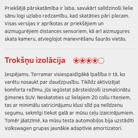
Priekšējā pārskatāmība ir laba, savukārt salīdzinoši lielie
sānu logi uzlabo redzamību, kad skatāties pāri plecam.
Visas versijas ir aprīkotas ar priekšējiem un
aizmugurējiem distances sensoriem, kā arī aizmugures
skata kameru, atvieglojot manevrēšanu šaurās vietās.
Trokšņu izolācija
Iespējams, Terramar visiespaidīgākā īpašība ir tā, ko
varētu nosaukt par daudzpusību. Tiklīdz aktivizējat
komforta režīmu, jūs iegūstat pārsteidzoši izsmalcinātu
ģimenes SUV. Neskatoties uz lielajiem 20 collu riteņiem,
tas ar minimālu satricinājumu klusi slīd pa nelīdzenu
segumu, sekmīgi tiekot galā ar mūsu ceļu izaicinājumiem.
Tomēr jāatzīmē, ka mūsu testa automobiļos bija uzstādīti
Volkswagen grupas jaunākie adaptīvie amortizatori.