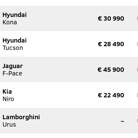
Hyundai
€ 30 990
Kona
Hyundai
€ 28 490
Tucson
Jaguar
€ 45 900
F-Pace
Kia
€ 22 490
Niro
Lamborghini
–
Urus