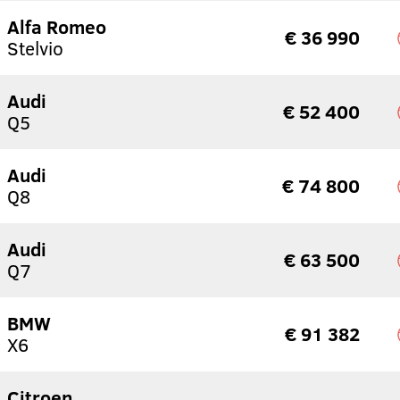
Alfa Romeo
€ 36 990
Stelvio
Audi
€ 52 400
Q5
Audi
€ 74 800
Q8
Audi
€ 63 500
Q7
BMW
€ 91 382
X6
Citroen