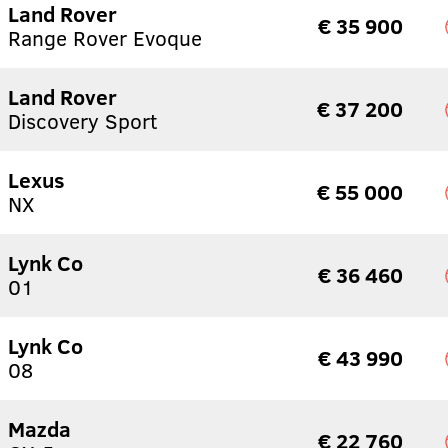
Land Rover
€ 35 900
Range Rover Evoque
Land Rover
€ 37 200
Discovery Sport
Lexus
€ 55 000
NX
Lynk Co
€ 36 460
01
Lynk Co
€ 43 990
08
Mazda
€ 22 760