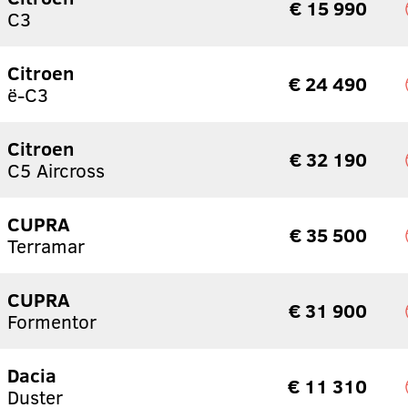
€ 15 990
C3
Citroen
€ 24 490
ë-C3
Citroen
€ 32 190
C5 Aircross
CUPRA
€ 35 500
Terramar
CUPRA
€ 31 900
Formentor
Dacia
€ 11 310
Duster