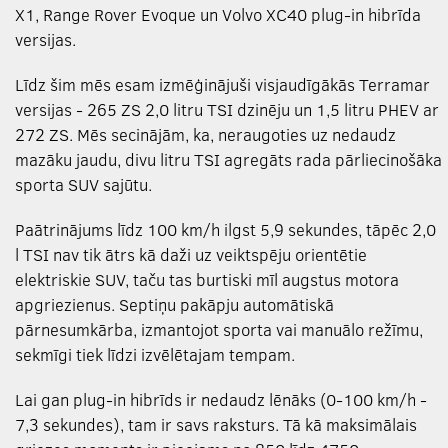
X1, Range Rover Evoque un Volvo XC40 plug-in hibrīda
versijas.
Līdz šim mēs esam izmēģinājuši visjaudīgākās Terramar
versijas - 265 ZS 2,0 litru TSI dzinēju un 1,5 litru PHEV ar
272 ZS. Mēs secinājām, ka, neraugoties uz nedaudz
mazāku jaudu, divu litru TSI agregāts rada pārliecinošāka
sporta SUV sajūtu.
Paātrinājums līdz 100 km/h ilgst 5,9 sekundes, tāpēc 2,0
l TSI nav tik ātrs kā daži uz veiktspēju orientētie
elektriskie SUV, taču tas burtiski mīl augstus motora
apgriezienus. Septiņu pakāpju automātiskā
pārnesumkārba, izmantojot sporta vai manuālo režīmu,
sekmīgi tiek līdzi izvēlētajam tempam.
Lai gan plug-in hibrīds ir nedaudz lēnāks (0-100 km/h -
7,3 sekundes), tam ir savs raksturs. Tā kā maksimālais