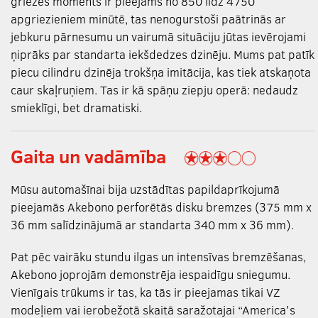
griezes moments ir pieejams no 850 līdz 4750
apgriezieniem minūtē, tas nenogurstoši paātrinās ar
jebkuru pārnesumu un vairumā situāciju jūtas ievērojami
ņiprāks par standarta iekšdedzes dzinēju. Mums pat patīk
piecu cilindru dzinēja trokšņa imitācija, kas tiek atskaņota
caur skaļruņiem. Tas ir kā spāņu ziepju operā: nedaudz
smieklīgi, bet dramatiski.
Gaita un vadāmība
Mūsu automašīnai bija uzstādītas papildaprīkojumā
pieejamās Akebono perforētās disku bremzes (375 mm x
36 mm salīdzinājumā ar standarta 340 mm x 36 mm).
Pat pēc vairāku stundu ilgas un intensīvas bremzēšanas,
Akebono joprojām demonstrēja iespaidīgu sniegumu.
Vienīgais trūkums ir tas, ka tās ir pieejamas tikai VZ
modeļiem vai ierobežotā skaitā saražotajai “America's