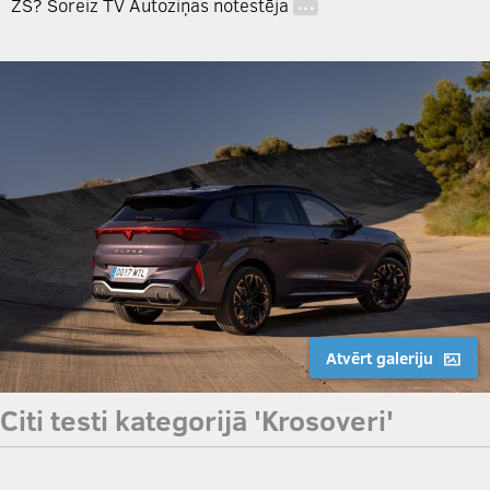
ZS? Šoreiz TV Autoziņas notestēja
…
Atvērt galeriju
Citi testi kategorijā 'Krosoveri'