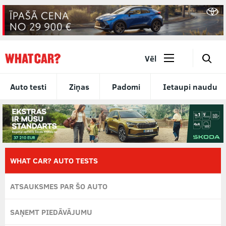
🔎
Vēl
Auto testi
Ziņas
Padomi
Ietaupi naudu
WHAT CAR? AUTO TESTS
ATSAUKSMES PAR ŠO AUTO
SAŅEMT PIEDĀVĀJUMU