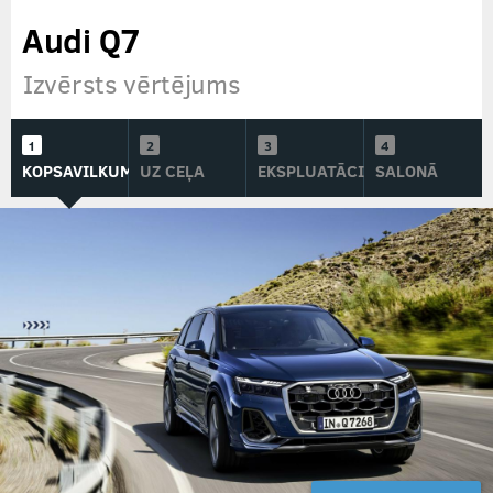
Audi Q7
Izvērsts vērtējums
KOPSAVILKUMS
UZ CEĻA
EKSPLUATĀCIJĀ
SALONĀ