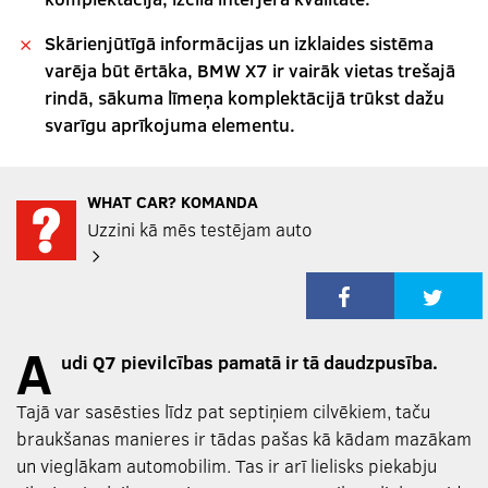
Skārienjūtīgā informācijas un izklaides sistēma
varēja būt ērtāka, BMW X7 ir vairāk vietas trešajā
rindā, sākuma līmeņa komplektācijā trūkst dažu
svarīgu aprīkojuma elementu.
WHAT CAR? KOMANDA
Uzzini kā mēs testējam auto
A
udi Q7 pievilcības pamatā ir tā daudzpusība.
Tajā var sasēsties līdz pat septiņiem cilvēkiem, taču
braukšanas manieres ir tādas pašas kā kādam mazākam
un vieglākam automobilim. Tas ir arī lielisks piekabju