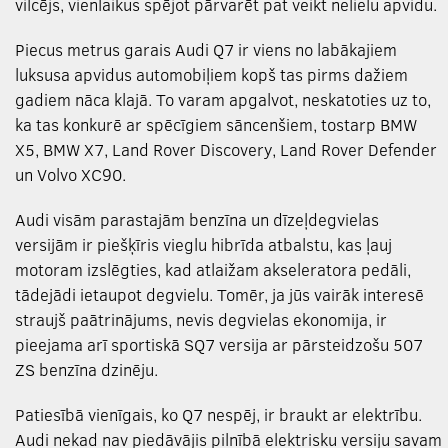
vilcējs, vienlaikus spējot pārvarēt pat veikt nelielu apvidu.
Piecus metrus garais Audi Q7 ir viens no labākajiem
luksusa apvidus automobiļiem kopš tas pirms dažiem
gadiem nāca klajā. To varam apgalvot, neskatoties uz to,
ka tas konkurē ar spēcīgiem sāncenšiem, tostarp BMW
X5, BMW X7, Land Rover Discovery, Land Rover Defender
un Volvo XC90.
Audi visām parastajām benzīna un dīzeļdegvielas
versijām ir piešķīris vieglu hibrīda atbalstu, kas ļauj
motoram izslēgties, kad atlaižam akseleratora pedāli,
tādejādi ietaupot degvielu. Tomēr, ja jūs vairāk interesē
straujš paātrinājums, nevis degvielas ekonomija, ir
pieejama arī sportiskā SQ7 versija ar pārsteidzošu 507
ZS benzīna dzinēju.
Patiesībā vienīgais, ko Q7 nespēj, ir braukt ar elektrību.
Audi nekad nav piedāvājis pilnībā elektrisku versiju savam