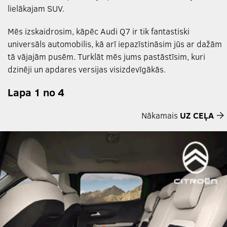
lielākajam SUV.
Mēs izskaidrosim, kāpēc Audi Q7 ir tik fantastiski
universāls automobilis, kā arī iepazīstināsim jūs ar dažām
tā vājajām pusēm. Turklāt mēs jums pastāstīsim, kuri
dzinēji un apdares versijas visizdevīgākās.
Lapa 1 no 4
Nākamais
UZ CEĻA