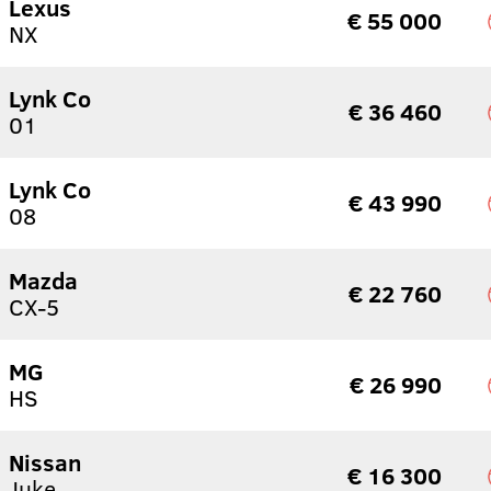
Lexus
€ 55 000
NX
Lynk Co
€ 36 460
01
Lynk Co
€ 43 990
08
Mazda
€ 22 760
CX-5
MG
€ 26 990
HS
Nissan
€ 16 300
Juke