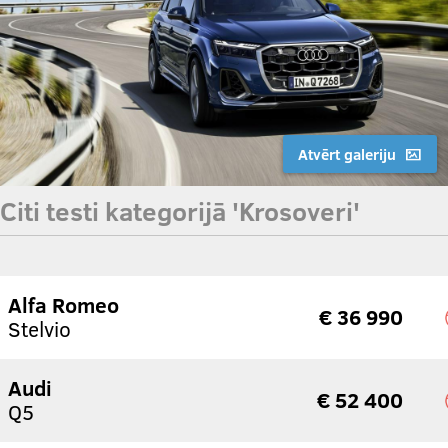
Atvērt galeriju
Citi testi kategorijā 'Krosoveri'
Alfa Romeo
€ 36 990
Stelvio
Audi
€ 52 400
Q5