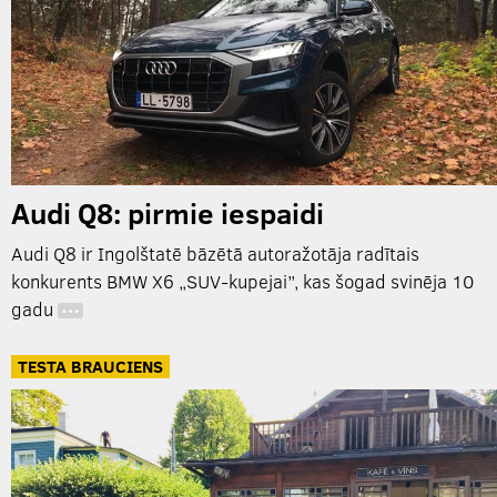
Audi Q8: pirmie iespaidi
Audi Q8 ir Ingolštatē bāzētā autoražotāja radītais
konkurents BMW X6 „SUV-kupejai”, kas šogad svinēja 10
gadu
…
TESTA BRAUCIENS