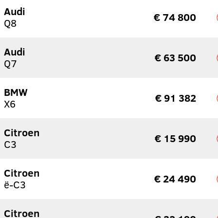
Audi
€ 74 800
Q8
Audi
€ 63 500
Q7
BMW
€ 91 382
X6
Citroen
€ 15 990
C3
Citroen
€ 24 490
ë-C3
Citroen