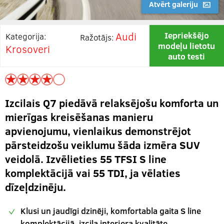
Atvērt galeriju
Audi
Iepriekšējo
Kategorija:
Ražotājs:
modeļu lietotu
Krosoveri
auto testi
Izcilais Q7 piedāvā relaksējošu komforta un
mierīgas kreisēšanas manieru
apvienojumu, vienlaikus demonstrējot
pārsteidzošu veiklumu šāda izmēra SUV
veidolā. Izvēlieties 55 TFSI S line
komplektācijā vai 55 TDI, ja vēlaties
dīzeļdzinēju.
Klusi un jaudīgi dzinēji, komfortabla gaita S line
komplektācijā, izcila interjera kvalitāte.