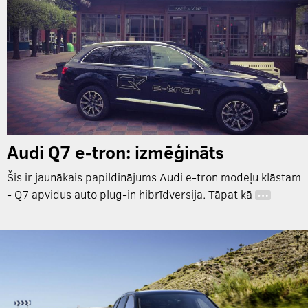
Audi Q7 e-tron: izmēģināts
Šis ir jaunākais papildinājums Audi e-tron modeļu klāstam
- Q7 apvidus auto plug-in hibrīdversija. Tāpat kā
…