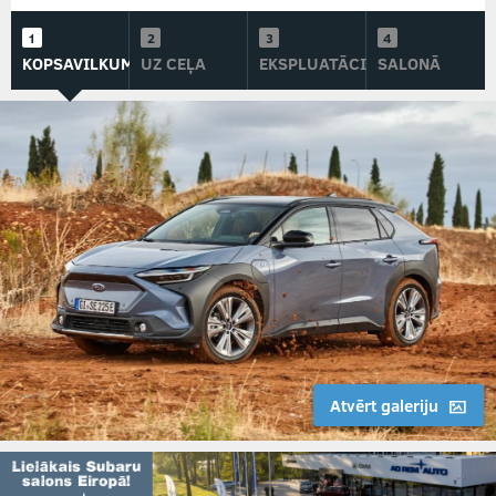
KOPSAVILKUMS
UZ CEĻA
EKSPLUATĀCIJĀ
SALONĀ
Atvērt galeriju