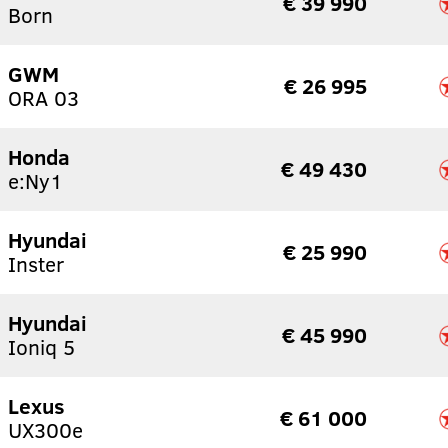
€ 39 990
Born
GWM
€ 26 995
ORA 03
Honda
€ 49 430
e:Ny1
Hyundai
€ 25 990
Inster
Hyundai
€ 45 990
Ioniq 5
Lexus
€ 61 000
UX300e