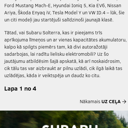
Ford Mustang Mach-E, Hyundai Ioniq 5, Kia EV6, Nissan
Ariya, Škoda Enyaq iV, Tesla Model Y un VW ID.4 – lūk, šie
un citi modeļi jau startējuši salīdzinoši jaunajā klasē.
Tātad, vai Subaru Solterra, kas ir pieejams trīs
aprīkojuma līmeņos un ar vienas kapacitātes akumulatoru,
kalpo kā spilgts piemērs tam, kā divi autoražotāji
sadarbojas, lai radītu lielisku elektromobili? Uz šo
jautājumu atbildēsim šajā apskatā, kā arī noskaidrosim,
cik tālu tas var aizbraukt ar pilnu uzlādi, cik ilgā laikā tas
uzlādējas, kāda ir veiktspēja un daudz ko citu.
Lapa 1 no 4
Nākamais
UZ CEĻA