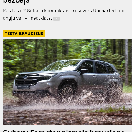
Kas tas ir? Subaru kompaktais krosovers Uncharted (no
angļu val. – “neatklāts,
…
TESTA BRAUCIENS