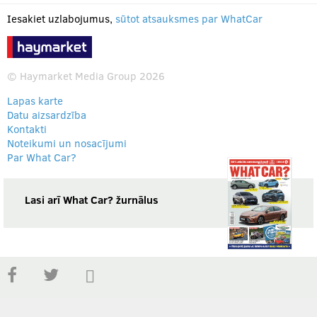
Iesakiet uzlabojumus,
sūtot atsauksmes par WhatCar
© Haymarket Media Group 2026
Lapas karte
Datu aizsardzība
Kontakti
Noteikumi un nosacījumi
Par What Car?
Lasi arī What Car? žurnālus