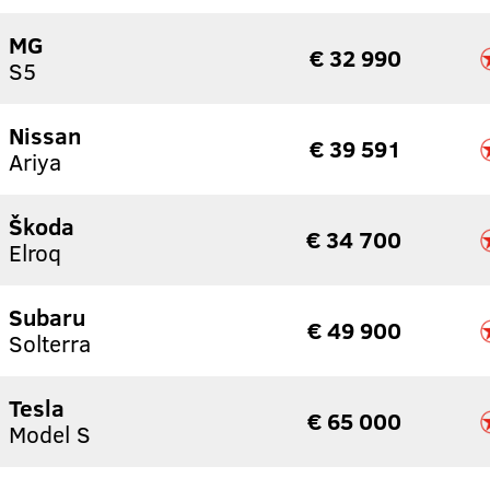
MG
€ 32 990
S5
Nissan
€ 39 591
Ariya
Škoda
€ 34 700
Elroq
Subaru
€ 49 900
Solterra
Tesla
€ 65 000
Model S