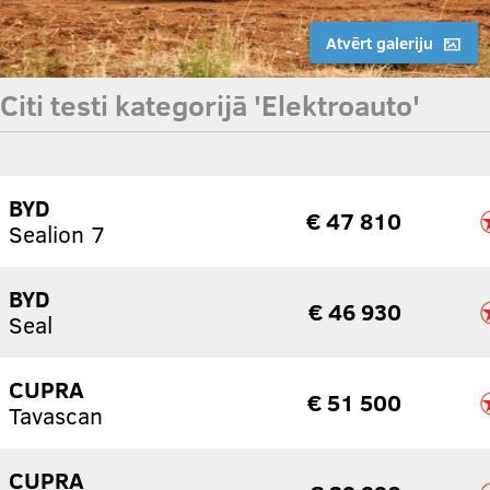
Atvērt galeriju
Citi testi kategorijā 'Elektroauto'
BYD
€ 47 810
Sealion 7
BYD
€ 46 930
Seal
CUPRA
€ 51 500
Tavascan
CUPRA