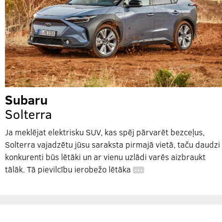
Subaru
Solterra
Ja meklējat elektrisku SUV, kas spēj pārvarēt bezceļus,
Solterra vajadzētu jūsu saraksta pirmajā vietā, taču daudzi
konkurenti būs lētāki un ar vienu uzlādi varēs aizbraukt
tālāk. Tā pievilcību ierobežo lētāka
…