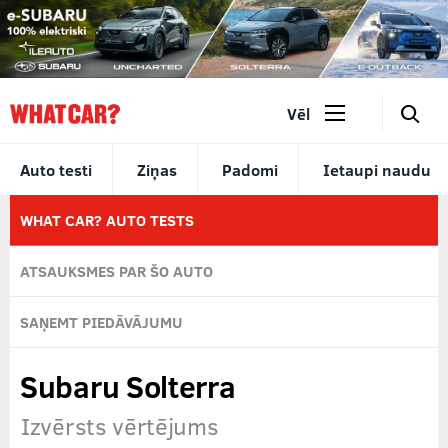
🔎
Vēl
Auto testi
Ziņas
Padomi
Ietaupi naudu
WHAT CAR? AUTO TESTS
ATSAUKSMES PAR ŠO AUTO
SAŅEMT PIEDĀVĀJUMU
Subaru Solterra
Izvērsts vērtējums