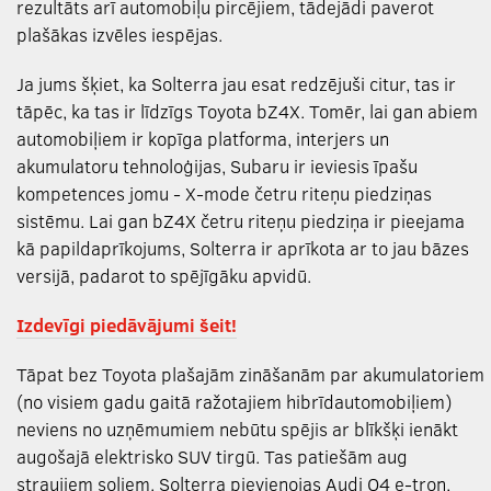
rezultāts arī automobiļu pircējiem, tādejādi paverot
plašākas izvēles iespējas.
Ja jums šķiet, ka Solterra jau esat redzējuši citur, tas ir
tāpēc, ka tas ir līdzīgs Toyota bZ4X. Tomēr, lai gan abiem
automobiļiem ir kopīga platforma, interjers un
akumulatoru tehnoloģijas, Subaru ir ieviesis īpašu
kompetences jomu - X-mode četru riteņu piedziņas
sistēmu. Lai gan bZ4X četru riteņu piedziņa ir pieejama
kā papildaprīkojums, Solterra ir aprīkota ar to jau bāzes
versijā, padarot to spējīgāku apvidū.
Izdevīgi piedāvājumi šeit!
Tāpat bez Toyota plašajām zināšanām par akumulatoriem
(no visiem gadu gaitā ražotajiem hibrīdautomobiļiem)
neviens no uzņēmumiem nebūtu spējis ar blīkšķi ienākt
augošajā elektrisko SUV tirgū. Tas patiešām aug
straujiem soļiem. Solterra pievienojas Audi Q4 e-tron,