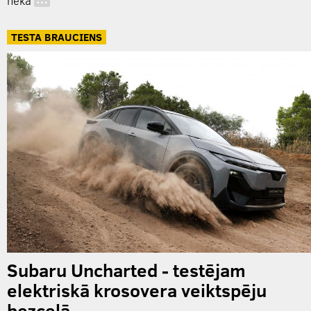
nekā
…
TESTA BRAUCIENS
Subaru Uncharted - testējam
elektriskā krosovera veiktspēju
bezceļā