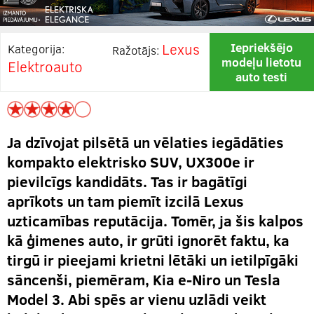
Lexus
Iepriekšējo
Kategorija:
Ražotājs:
modeļu lietotu
Elektroauto
auto testi
Ja dzīvojat pilsētā un vēlaties iegādāties
kompakto elektrisko SUV, UX300e ir
pievilcīgs kandidāts. Tas ir bagātīgi
aprīkots un tam piemīt izcilā Lexus
uzticamības reputācija. Tomēr, ja šis kalpos
kā ģimenes auto, ir grūti ignorēt faktu, ka
tirgū ir pieejami krietni lētāki un ietilpīgāki
sāncenši, piemēram, Kia e-Niro un Tesla
Model 3. Abi spēs ar vienu uzlādi veikt