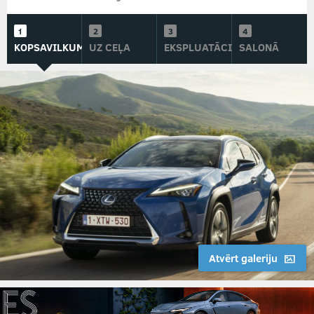
KOPSAVILKUMS
UZ CEĻA
EKSPLUATĀCIJĀ
SALONĀ
Atvērt galeriju