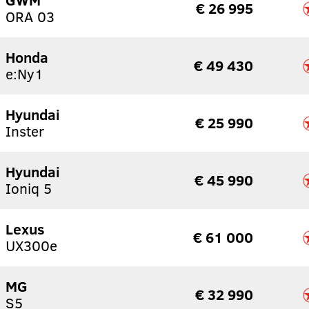
€ 26 995
ORA 03
Honda
€ 49 430
e:Ny1
Hyundai
€ 25 990
Inster
Hyundai
€ 45 990
Ioniq 5
Lexus
€ 61 000
UX300e
MG
€ 32 990
S5