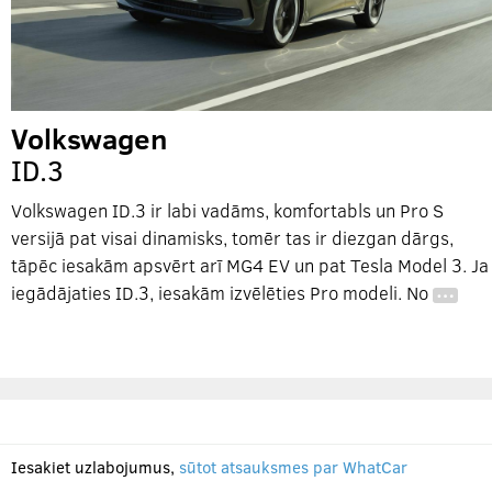
Volkswagen
ID.3
Volkswagen ID.3 ir labi vadāms, komfortabls un Pro S
versijā pat visai dinamisks, tomēr tas ir diezgan dārgs,
tāpēc iesakām apsvērt arī MG4 EV un pat Tesla Model 3. Ja
iegādājaties ID.3, iesakām izvēlēties Pro modeli. No
…
Iesakiet uzlabojumus,
sūtot atsauksmes par WhatCar