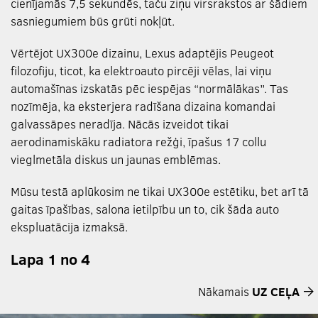
cienījamās 7,5 sekundēs, taču ziņu virsrakstos ar šādiem
sasniegumiem būs grūti nokļūt.
Vērtējot UX300e dizainu, Lexus adaptējis Peugeot
filozofiju, ticot, ka elektroauto pircēji vēlas, lai viņu
automašīnas izskatās pēc iespējas “normālākas”. Tas
nozīmēja, ka eksterjera radīšana dizaina komandai
galvassāpes neradīja. Nācās izveidot tikai
aerodinamiskāku radiatora režģi, īpašus 17 collu
vieglmetāla diskus un jaunas emblēmas.
Mūsu testā aplūkosim ne tikai UX300e estētiku, bet arī tā
gaitas īpašības, salona ietilpību un to, cik šāda auto
ekspluatācija izmaksā.
Lapa 1 no 4
Nākamais
UZ CEĻA