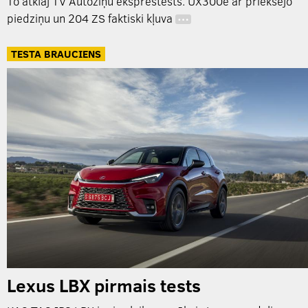
To atklāj TV Autoziņu eksprestests. UX300e ar priekšējo
piedziņu un 204 ZS faktiski kļuva
…
TESTA BRAUCIENS
Lexus LBX pirmais tests