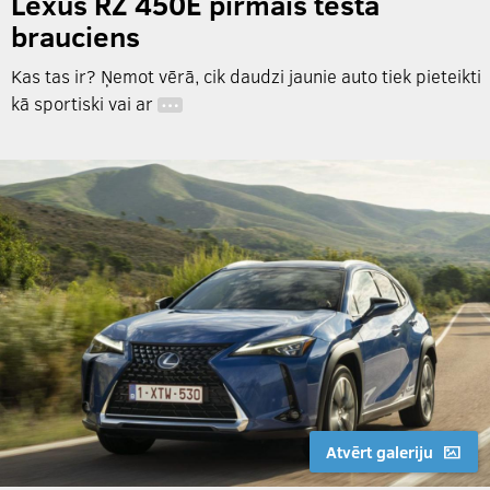
Lexus RZ 450E pirmais testa
brauciens
Kas tas ir? Ņemot vērā, cik daudzi jaunie auto tiek pieteikti
kā sportiski vai ar
…
Atvērt galeriju