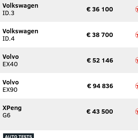
Volkswagen
€ 36 100
ID.3
Volkswagen
€ 38 700
ID.4
Volvo
€ 52 146
EX40
Volvo
€ 94 836
EX90
XPeng
€ 43 500
G6
AUTO TESTS