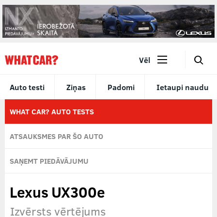
🔎
Vēl
Auto testi
Ziņas
Padomi
Ietaupi naudu
WHAT CAR? AUTO TESTS
ATSAUKSMES PAR ŠO AUTO
SAŅEMT PIEDĀVĀJUMU
Lexus UX300e
Izvērsts vērtējums