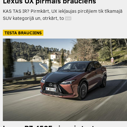
Lexus UX pirmais brauciens
KAS TAS IR? Pirmkārt, UX iekļaujas pircējiem tik tīkamajā
SUV kategorijā un, otrkārt, to
…
TESTA BRAUCIENS