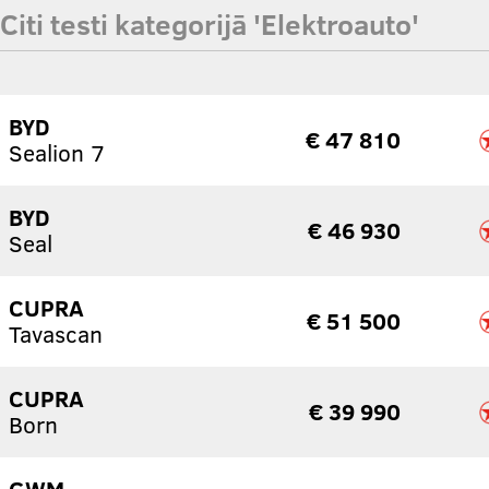
Citi testi kategorijā 'Elektroauto'
BYD
€ 47 810
Sealion 7
BYD
€ 46 930
Seal
CUPRA
€ 51 500
Tavascan
CUPRA
€ 39 990
Born
GWM