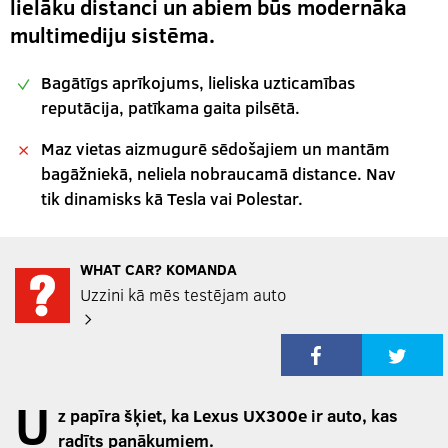
lielāku distanci un abiem būs modernāka
multimediju sistēma.
Bagātīgs aprīkojums, lieliska uzticamības
reputācija, patīkama gaita pilsētā.
Maz vietas aizmugurē sēdošajiem un mantām
bagāžniekā, neliela nobraucamā distance. Nav
tik dinamisks kā Tesla vai Polestar.
WHAT CAR? KOMANDA
Uzzini kā mēs testējam auto
U
z papīra šķiet, ka Lexus UX300e ir auto, kas
radīts panākumiem.