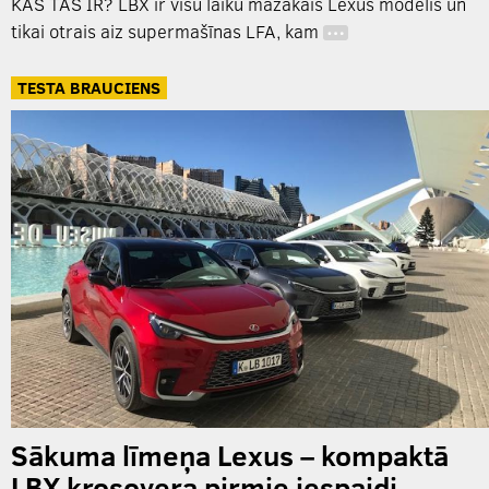
KAS TAS IR? LBX ir visu laiku mazākais Lexus modelis un
tikai otrais aiz supermašīnas LFA, kam
…
TESTA BRAUCIENS
Sākuma līmeņa Lexus – kompaktā
LBX krosovera pirmie iespaidi