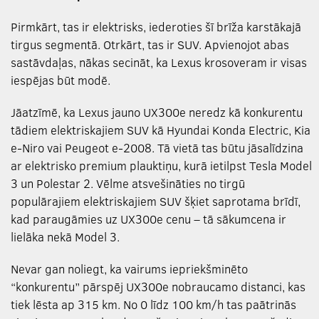
Pirmkārt, tas ir elektrisks, iederoties šī brīža karstākajā
tirgus segmentā. Otrkārt, tas ir SUV. Apvienojot abas
sastāvdaļas, nākas secināt, ka Lexus krosoveram ir visas
iespējas būt modē.
Jāatzīmē, ka Lexus jauno UX300e neredz kā konkurentu
tādiem elektriskajiem SUV kā Hyundai Konda Electric, Kia
e-Niro vai Peugeot e-2008. Tā vietā tas būtu jāsalīdzina
ar elektrisko premium plauktiņu, kurā ietilpst Tesla Model
3 un Polestar 2. Vēlme atsvešināties no tirgū
populārajiem elektriskajiem SUV šķiet saprotama brīdī,
kad paraugāmies uz UX300e cenu – tā sākumcena ir
lielāka nekā Model 3.
Nevar gan noliegt, ka vairums iepriekšminēto
“konkurentu” pārspēj UX300e nobraucamo distanci, kas
tiek lēsta ap 315 km. No 0 līdz 100 km/h tas paātrinās