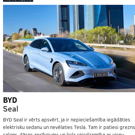
BYD
Seal
BYD Seal ir vērts apsvērt, ja ir nepieciešamība iegādāties
elektrisku sedanu un nevēlaties Tesla. Tam ir patiesi grezns
salons, dāsns aprīkojums un liela sniedzamība ar vienu