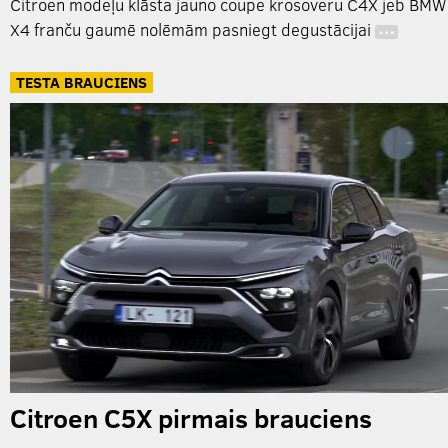
Citroen modeļu klāsta jauno coupe krosoveru C4X jeb BMW
X4 franču gaumē nolēmām pasniegt degustācijai
…
TESTA BRAUCIENS
Citroen C5X pirmais brauciens