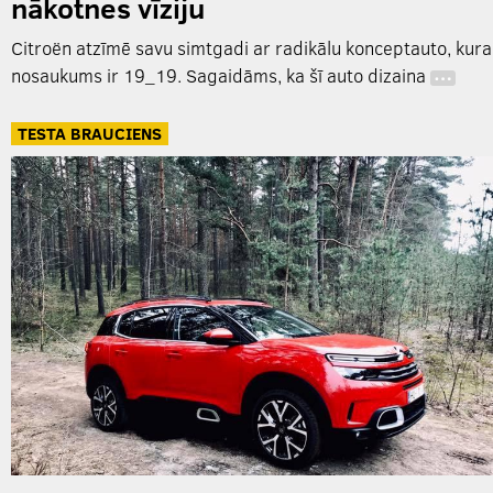
nākotnes vīziju
Citroën atzīmē savu simtgadi ar radikālu konceptauto, kura
nosaukums ir 19_19. Sagaidāms, ka šī auto dizaina
…
TESTA BRAUCIENS