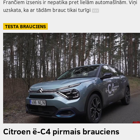
Frančiem izsenis ir nepatika pret lielām automašīnām. Viņi
uzskata, ka ar tādām brauc tikai turīgi
…
TESTA BRAUCIENS
Citroen ë-C4 pirmais brauciens