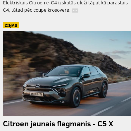
Elektriskais Citroen ë-C4 izskatās gluži tāpat kā parastais
C4, tātad pēc coupe krosovera.
…
ZIŅAS
Citroen jaunais flagmanis - C5 X