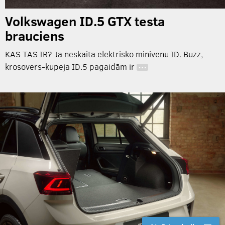
Volkswagen ID.5 GTX testa
brauciens
KAS TAS IR? Ja neskaita elektrisko minivenu ID. Buzz,
krosovers-kupeja ID.5 pagaidām ir
…