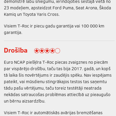
demonstrē labu sniegumu, ierindojoties sestajā vietā no
23 modeļiem, apsteidzot Ford Puma, Seat Arona, Škoda
Kamiq un Toyota Yaris Cross.
Visiem T-Roc ir piecu gadu garantija vai 100 000 km
garantija.
Drošība
Euro NCAP piešķīra T-Roc piecas zvaigznes no piecām
par vispārējo drošību, taču tas bija 2017. gadā, un kopš
tā laika šis novērtējums ir zaudējis spēku. Nav iespējams
pateikt, vai mūsdienu stingrākajos testos tas saņemtu
tādu pašu vērtējumu, taču toreiz testētāji neatrada
nekādas satraucošas problēmas attiecībā uz pieaugušo
un bērnu aizsardzību.
Visiem T-Roc ir automātiskās avārijas bremzēšanas