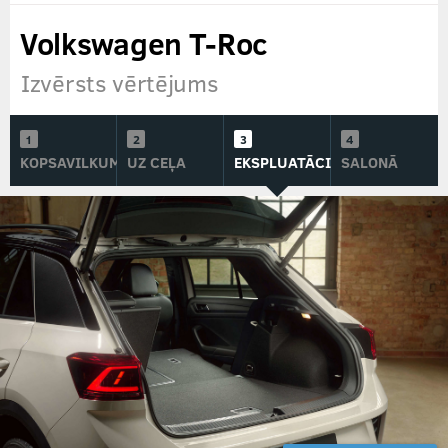
Volkswagen T-Roc
Izvērsts vērtējums
KOPSAVILKUMS
UZ CEĻA
EKSPLUATĀCIJĀ
SALONĀ