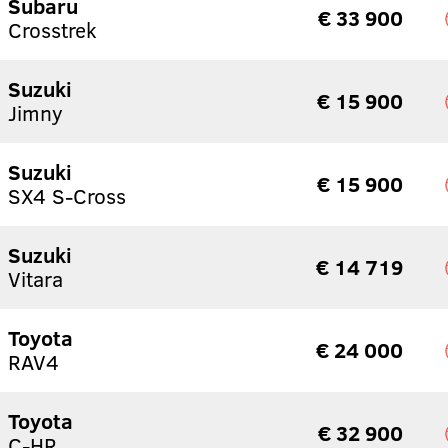
Subaru
€ 33 900
Crosstrek
Suzuki
€ 15 900
Jimny
Suzuki
€ 15 900
SX4 S-Cross
Suzuki
€ 14 719
Vitara
Toyota
€ 24 000
RAV4
Toyota
€ 32 900
C-HR