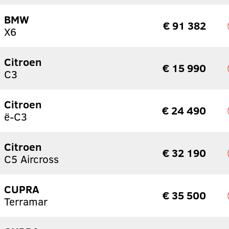
BMW
€ 91 382
X6
Citroen
€ 15 990
C3
Citroen
€ 24 490
ë-C3
Citroen
€ 32 190
C5 Aircross
CUPRA
€ 35 500
Terramar