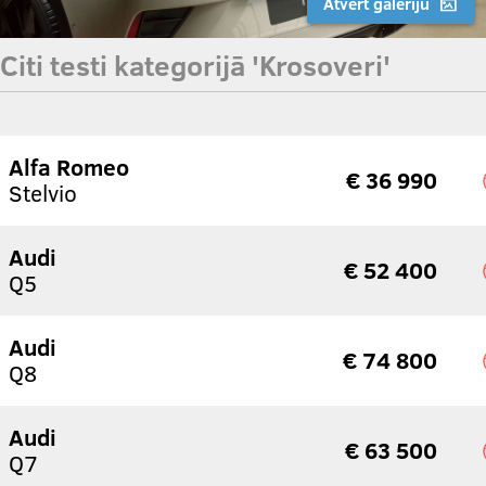
Atvērt galeriju
Citi testi kategorijā 'Krosoveri'
Alfa Romeo
€ 36 990
Stelvio
Audi
€ 52 400
Q5
Audi
€ 74 800
Q8
Audi
€ 63 500
Q7