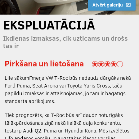
Atvērt galeriju
EKSPLUATĀCIJĀ
Ikdienas izmaksas, cik uzticams un drošs
tas ir
Pirkšana un lietošana
Life sākumlīmeņa VW T-Roc būs nedaudz dārgāks nekā
Ford Puma, Seat Arona vai Toyota Yaris Cross, taču
papildu izmaksas ir attaisnojamas, jo tam ir bagātīgs
standarta aprīkojums.
Tiek prognozēts, ka T-Roc būs arī daudz noturīgāks
tālākpārdošanas ziņā nekā lielākā daļa konkurentu,
tostarp Audi Q2, Puma un Hyundai Kona. Mēs izvēlētos
Life apdares versiju, jo augstākās klases versijas,