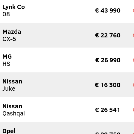
Lynk Co
€ 43 990
08
Mazda
€ 22 760
CX-5
MG
€ 26 990
HS
Nissan
€ 16 300
Juke
Nissan
€ 26 541
Qashqai
Opel