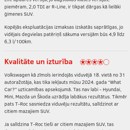
piemēram, 2,0 TDI ar R-Line, ir tikpat dārgas kā lielāki
ģimenes SUV.
Kopējās ekspluatācijas izmaksas izskatās saprātīgas, jo
vidējais degvielas patēriņš sākuma versijām būs 4,9 līdz
6,3 l/100km.
Kvalitāte un izturība
Volkswagen kā zīmols ierindojās viduvējā 18. vietā no 31
autoražotāja, kas tika iekļauts mūsu 2024. gada “What
Car?” uzticamības apsekojumā. Tas nav labi - Hyundai,
Mini, Mazda un Škoda uzrādīja labākus rezultātus. Tikmēr
pats T-Roc sasniedza viduvēju rezultātu, salīdzinot ar
citiem mazajiem SUV.
Ja salīdzina T-Roc tieši ar citiem mazajiem SUV, tas