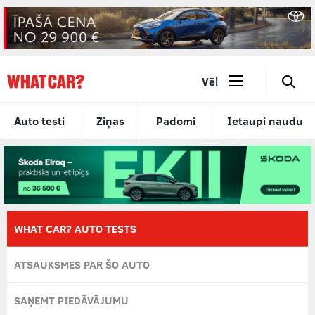
🔎
Vēl
Auto testi
Ziņas
Padomi
Ietaupi naudu
WHAT CAR? AUTO TESTS
ATSAUKSMES PAR ŠO AUTO
SAŅEMT PIEDĀVĀJUMU