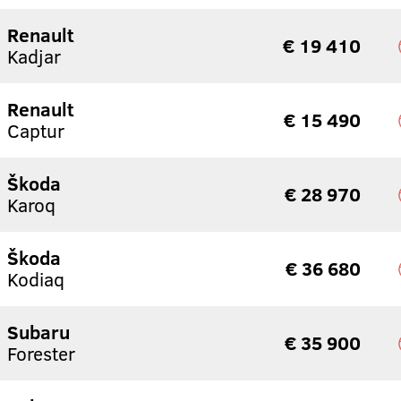
Renault
€ 19 410
Kadjar
Renault
€ 15 490
Captur
Škoda
€ 28 970
Karoq
Škoda
€ 36 680
Kodiaq
Subaru
€ 35 900
Forester