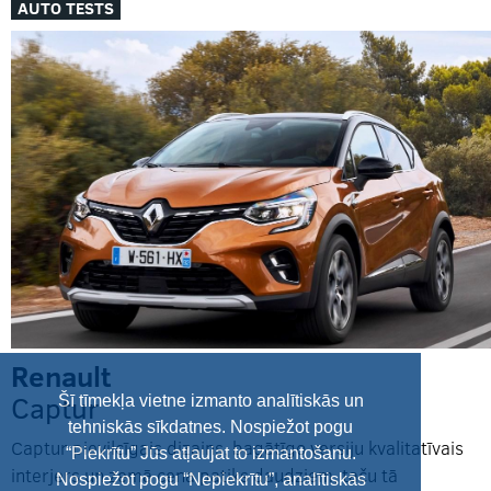
AUTO TESTS
Renault
Captur
Šī tīmekļa vietne izmanto analītiskās un
tehniskās sīkdatnes. Nospiežot pogu
Captur pievilcīgais dizains, bagātīgo versiju kvalitatīvais
“Piekrītu” Jūs atļaujat to izmantošanu.
interjers un zemā cena patiks daudziem, taču tā
Nospiežot pogu “Nepiekrītu”, analītiskās