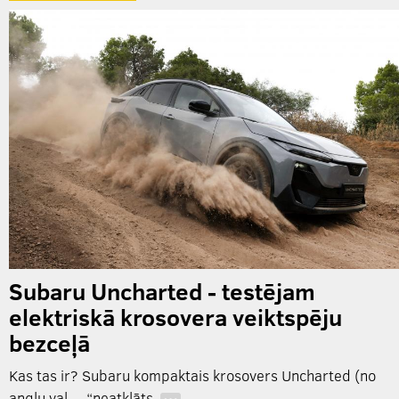
Subaru Uncharted - testējam
elektriskā krosovera veiktspēju
bezceļā
Kas tas ir? Subaru kompaktais krosovers Uncharted (no
angļu val. – “neatklāts,