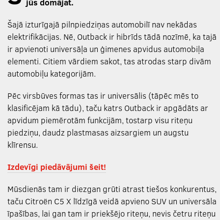
jūs domājat.
Šajā izturīgajā pilnpiedziņas automobilī nav nekādas
elektrifikācijas. Nē, Outback ir hibrīds tādā nozīmē, ka tajā
ir apvienoti universāļa un ģimenes apvidus automobiļa
elementi. Citiem vārdiem sakot, tas atrodas starp divām
automobiļu kategorijām.
Pēc virsbūves formas tas ir universālis (tāpēc mēs to
klasificējam kā tādu), taču katrs Outback ir apgādāts ar
apvidum piemērotām funkcijām, tostarp visu riteņu
piedziņu, daudz plastmasas aizsargiem un augstu
klīrensu.
Izdevīgi piedāvājumi šeit!
Mūsdienās tam ir diezgan grūti atrast tiešos konkurentus,
taču Citroën C5 X līdzīgā veidā apvieno SUV un universāla
īpašības, lai gan tam ir priekšējo riteņu, nevis četru riteņu