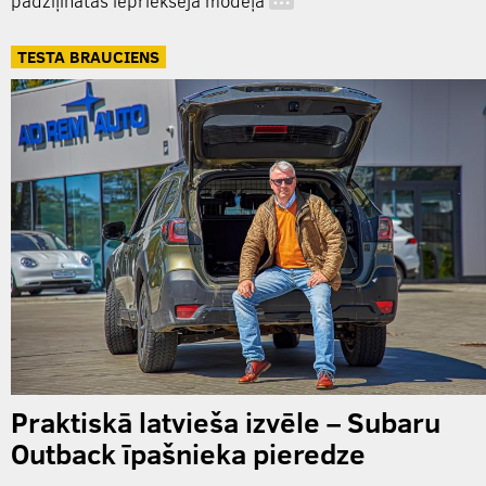
padziļinātas iepriekšējā modeļa
…
TESTA BRAUCIENS
Praktiskā latvieša izvēle – Subaru
Outback īpašnieka pieredze