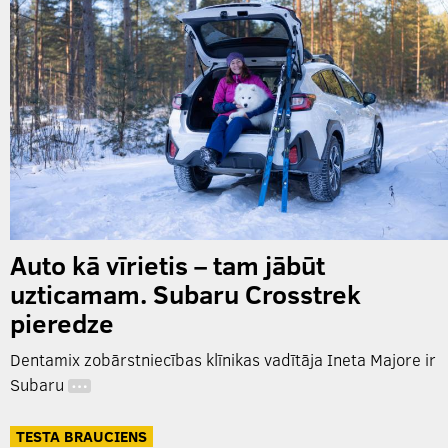
Auto kā vīrietis – tam jābūt
uzticamam. Subaru Crosstrek
pieredze
Dentamix zobārstniecības klīnikas vadītāja Ineta Majore ir
Subaru
…
TESTA BRAUCIENS