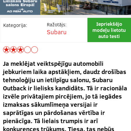
Iepriekšējo
Ražotājs:
Kategorija:
modeļu lietotu
Subaru
auto testi
Ja meklējat veiktspējīgu automobili
jebkuriem laika apstākļiem, daudz drošības
tehnoloģiju un ietilpīgu salonu, Subaru
Outback ir lielisks kandidāts. Tā ir racionāla
izvēle privātajiem pircējiem, jo tā iegādes
izmaksas sākumlīmeņa versijai ir
saprātīgas un pārdošanas vērtība ir
pienācīga. Tā lielais trumpis ir arī
konkurences trūkums. Tiesa, tas nebūs