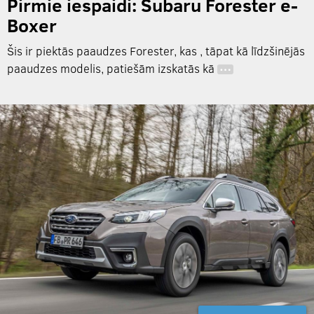
Pirmie iespaidi: Subaru Forester e-
Boxer
Šis ir piektās paaudzes Forester, kas , tāpat kā līdzšinējās
paaudzes modelis, patiešām izskatās kā
…