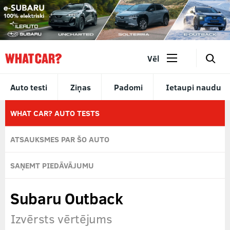
🔎
Vēl
Auto testi
Ziņas
Padomi
Ietaupi naudu
WHAT CAR? AUTO TESTS
ATSAUKSMES PAR ŠO AUTO
SAŅEMT PIEDĀVĀJUMU
Subaru Outback
Izvērsts vērtējums