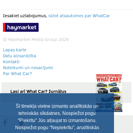
Iesakiet uzlabojumus,
sūtot atsauksmes par WhatCar
© Haymarket Media Group 2026
Lapas karte
Datu aizsardzība
Kontakti
Noteikumi un nosacījumi
Par What Car?
Lasi arī What Car? žurnālus
Šī tīmekļa vietne izmanto analītiskās un
tehniskās sīkdatnes. Nospiežot pogu
“Piekrītu” Jūs atļaujat to izmantošanu.
Nospiežot pogu “Nepiekrītu”, analītiskās