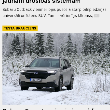
jaunām drošības sistēmām
Subaru Outback vienmēr bijis pusceļā starp pilnpiedziņas
universāli un īstenu SUV. Tam ir vērienīgs klīrenss,
…
TESTA BRAUCIENS