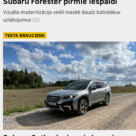
Subaru Forester pirmie iespaidi
Vizuāla modernizācija veikli maskē daudz būtiskākus
uzlabojumus
…
TESTA BRAUCIENS