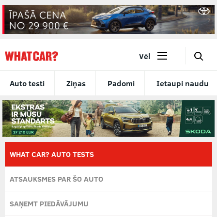
🔎
Vēl
Auto testi
Ziņas
Padomi
Ietaupi naudu
WHAT CAR? AUTO TESTS
ATSAUKSMES PAR ŠO AUTO
SAŅEMT PIEDĀVĀJUMU