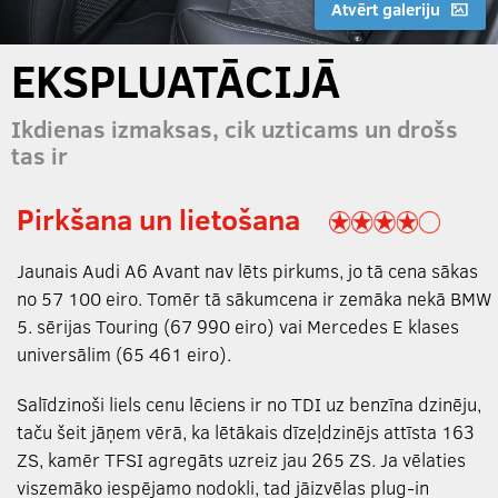
Atvērt galeriju
EKSPLUATĀCIJĀ
Ikdienas izmaksas, cik uzticams un drošs
tas ir
Pirkšana un lietošana
Jaunais Audi A6 Avant nav lēts pirkums, jo tā cena sākas
no 57 100 eiro. Tomēr tā sākumcena ir zemāka nekā BMW
5. sērijas Touring (67 990 eiro) vai Mercedes E klases
universālim (65 461 eiro).
Salīdzinoši liels cenu lēciens ir no TDI uz benzīna dzinēju,
taču šeit jāņem vērā, ka lētākais dīzeļdzinējs attīsta 163
ZS, kamēr TFSI agregāts uzreiz jau 265 ZS. Ja vēlaties
viszemāko iespējamo nodokli, tad jāizvēlas plug-in