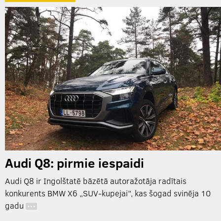
Audi Q8: pirmie iespaidi
Audi Q8 ir Ingolštatē bāzētā autoražotāja radītais
konkurents BMW X6 „SUV-kupejai”, kas šogad svinēja 10
gadu
…