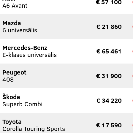
€ 57 100
A6 Avant
Mazda
€ 21 860
6 universālis
Mercedes-Benz
€ 65 461
E-klases universālis
Peugeot
€ 31 900
408
Škoda
€ 34 220
Superb Combi
Toyota
€ 17 590
Corolla Touring Sports