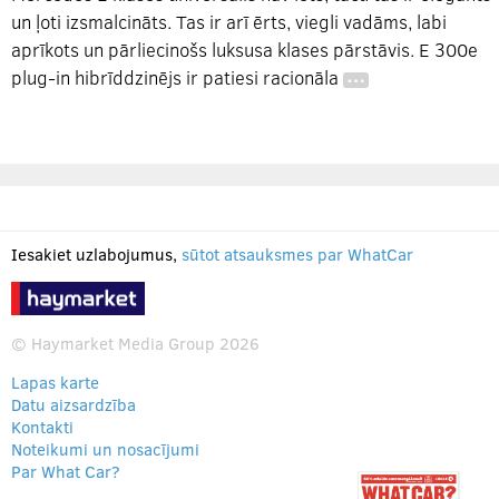
un ļoti izsmalcināts. Tas ir arī ērts, viegli vadāms, labi
aprīkots un pārliecinošs luksusa klases pārstāvis. E 300e
plug-in hibrīddzinējs ir patiesi racionāla
…
Iesakiet uzlabojumus,
sūtot atsauksmes par WhatCar
© Haymarket Media Group 2026
Lapas karte
Datu aizsardzība
Kontakti
Noteikumi un nosacījumi
Par What Car?