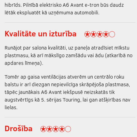
hibrīds. Pilnībā elektrisko A6 Avant e-tron būs daudz
lētāk ekspluatēt kā uzņēmuma automobili.
Kvalitāte un izturība
Runājot par salona kvalitāti, uz paneļa atradīsiet mīkstu
plastmasu, kā arī mākslīgo zamšādu vai ādu (atkarībā no
apdares līmeņa).
Tomēr ap gaisa ventilācijas atverēm un centrālo roku
balstu ir arī diezgan nepievilcīga skrāpējoša plastmasa,
tāpēc jaunākais A6 Avant iekšpusē neizskatās tik
augstvērtīgs kā 5. sērijas Touring, lai gan atšķirības nav
lielas.
Drošība