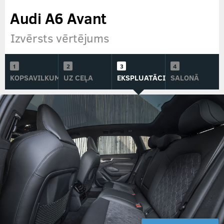
Audi A6 Avant
Izvērsts vērtējums
KOPSAVILKUMS
UZ CEĻA
EKSPLUATĀCIJĀ
SALONĀ