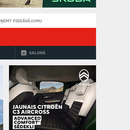
AŅEMT PIEDĀVĀJUMU
SALONĀ