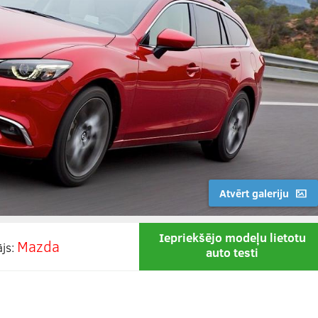
Atvērt galeriju
Iepriekšējo modeļu lietotu
Mazda
ājs:
auto testi