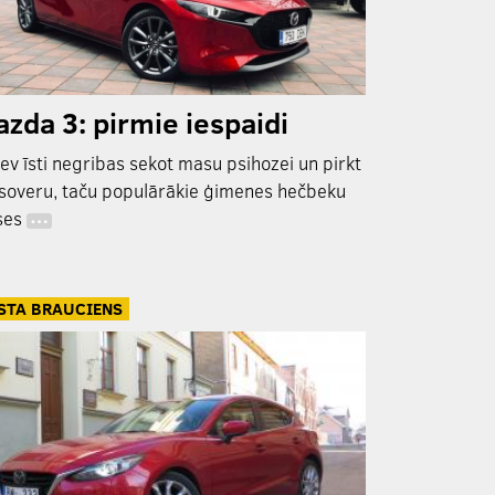
zda 3: pirmie iespaidi
tev īsti negribas sekot masu psihozei un pirkt
soveru, taču populārākie ģimenes hečbeku
ses
…
STA BRAUCIENS