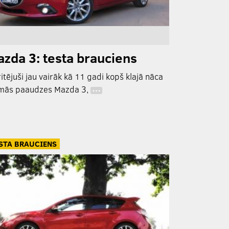
zda 3: testa brauciens
itējuši jau vairāk kā 11 gadi kopš klajā nāca
mās paaudzes Mazda 3,
…
STA BRAUCIENS