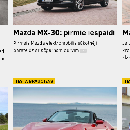
Mazda MX-30: pirmie iespaidi
Ma
Pirmais Mazda elektromobilis sākotnēji
Ja 
pārsteidz ar ačgārnām durvīm
kro
ad,
…
kla
 un
TESTA BRAUCIENS
TE