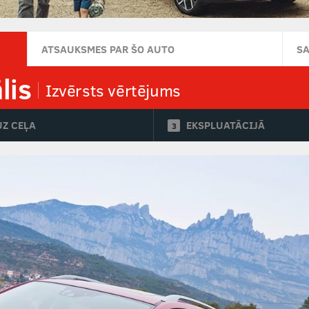
ATSAUKSMES PAR ŠO AUTO
S
lis
Izvērsts vērtējums
UZ CEĻA
EKSPLUATĀCIJĀ