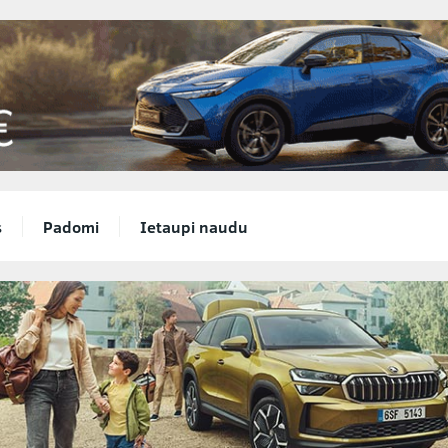
s
Padomi
Ietaupi naudu