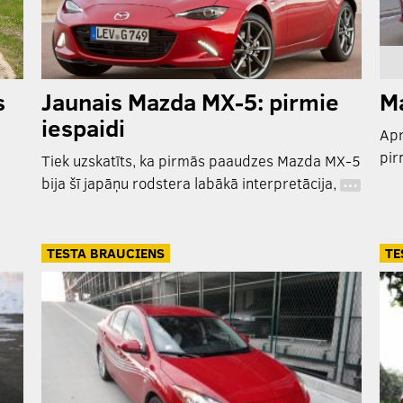
s
Jaunais Mazda MX-5: pirmie
Ma
iespaidi
Apr
pir
Tiek uzskatīts, ka pirmās paaudzes Mazda MX-5
bija šī japāņu rodstera labākā interpretācija,
…
TESTA BRAUCIENS
TE