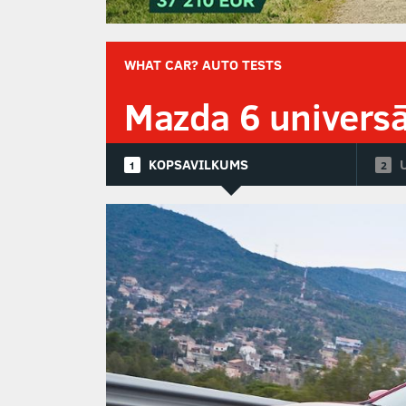
WHAT CAR? AUTO TESTS
Mazda 6 universā
KOPSAVILKUMS