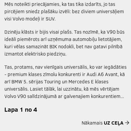
Mēs noteikti priecājamies, ka tas tika izdarīts, jo tas
pircējiem sniedz plašāku izvēli: bez diviem universāļiem
visi Volvo modeļi ir SUV.
Dzinēju klāsts ir bijis visai plašs. Tas nozīmē, ka V90 būs
ideāli piemērots arī uzņēmuma automobiļu lietotājiem,
kuri vēlas samazināt BIK nodokli, bet nav gatavi pilnībā
izmantot elektrisko piedziņu.
Tas, protams, nav vienīgais universālis, ko var iegādāties
- premium klases zīmolu konkurenti ir Audi A6 Avant, kā
arī BMW 5. sērijas Touring un Mercedes E klases
universālis. Lasiet tālāk, lai uzzinātu, kā mēs vērtējam
Volvo V90 salīdzinājumā ar galvenajiem konkurentiem...
Lapa 1 no 4
Nākamais
UZ CEĻA