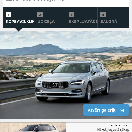
KOPSAVILKUMS
UZ CEĻA
EKSPLUATĀCIJĀ
SALONĀ
Atvērt galeriju