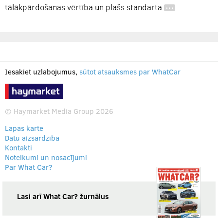
tālākpārdošanas vērtība un plašs standarta
…
Iesakiet uzlabojumus,
sūtot atsauksmes par WhatCar
© Haymarket Media Group 2026
Lapas karte
Datu aizsardzība
Kontakti
Noteikumi un nosacījumi
Par What Car?
Lasi arī What Car? žurnālus