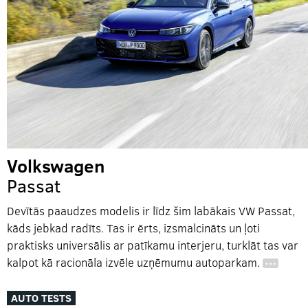
Volkswagen
Passat
Devītās paaudzes modelis ir līdz šim labākais VW Passat,
kāds jebkad radīts. Tas ir ērts, izsmalcināts un ļoti
praktisks universālis ar patīkamu interjeru, turklāt tas var
kalpot kā racionāla izvēle uzņēmumu autoparkam.
…
AUTO TESTS