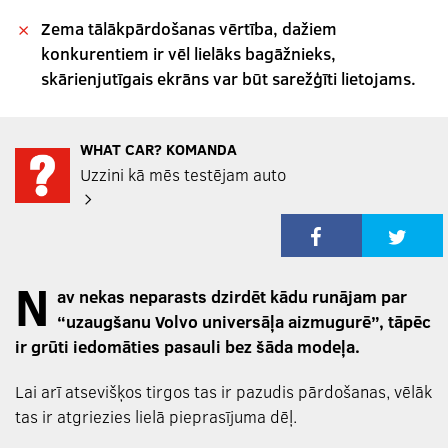
Zema tālākpārdošanas vērtība, dažiem
konkurentiem ir vēl lielāks bagāžnieks,
skārienjutīgais ekrāns var būt sarežģīti lietojams.
WHAT CAR? KOMANDA
Uzzini kā mēs testējam auto
N
av nekas neparasts dzirdēt kādu runājam par
“uzaugšanu Volvo universāļa aizmugurē”, tāpēc
ir grūti iedomāties pasauli bez šāda modeļa.
Lai arī atsevišķos tirgos tas ir pazudis pārdošanas, vēlāk
tas ir atgriezies lielā pieprasījuma dēļ.