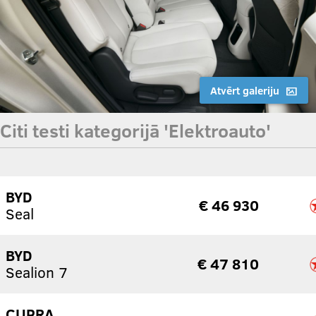
Atvērt galeriju
Citi testi kategorijā 'Elektroauto'
BYD
€ 46 930
Seal
BYD
€ 47 810
Sealion 7
CUPRA