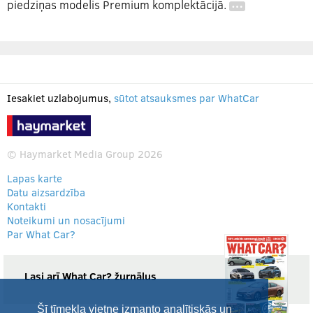
piedziņas modelis Premium komplektācijā.
…
Iesakiet uzlabojumus,
sūtot atsauksmes par WhatCar
© Haymarket Media Group 2026
Lapas karte
Datu aizsardzība
Kontakti
Noteikumi un nosacījumi
Par What Car?
Lasi arī What Car? žurnālus
Šī tīmekļa vietne izmanto analītiskās un