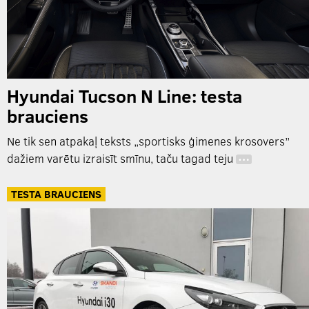
Hyundai Tucson N Line: testa
brauciens
Ne tik sen atpakaļ teksts „sportisks ģimenes krosovers”
dažiem varētu izraisīt smīnu, taču tagad teju
…
TESTA BRAUCIENS