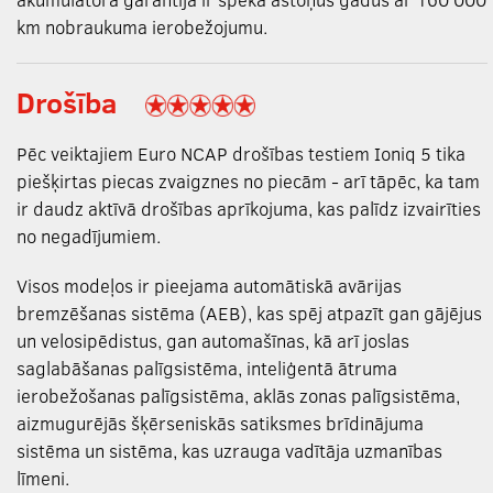
km nobraukuma ierobežojumu.
Drošība
Pēc veiktajiem Euro NCAP drošības testiem Ioniq 5 tika
piešķirtas piecas zvaigznes no piecām - arī tāpēc, ka tam
ir daudz aktīvā drošības aprīkojuma, kas palīdz izvairīties
no negadījumiem.
Visos modeļos ir pieejama automātiskā avārijas
bremzēšanas sistēma (AEB), kas spēj atpazīt gan gājējus
un velosipēdistus, gan automašīnas, kā arī joslas
saglabāšanas palīgsistēma, inteliģentā ātruma
ierobežošanas palīgsistēma, aklās zonas palīgsistēma,
aizmugurējās šķērseniskās satiksmes brīdinājuma
sistēma un sistēma, kas uzrauga vadītāja uzmanības
līmeni.