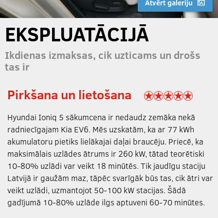
Atvērt galeriju
EKSPLUATĀCIJĀ
Ikdienas izmaksas, cik uzticams un drošs
tas ir
Pirkšana un lietošana
Hyundai Ioniq 5 sākumcena ir nedaudz zemāka nekā
radniecīgajam Kia EV6. Mēs uzskatām, ka ar 77 kWh
akumulatoru pietiks lielākajai daļai braucēju. Priecē, ka
maksimālais uzlādes ātrums ir 260 kW, tātad teorētiski
10-80% uzlādi var veikt 18 minūtēs. Tik jaudīgu staciju
Latvijā ir gaužām maz, tāpēc svarīgāk būs tas, cik ātri var
veikt uzlādi, uzmantojot 50-100 kW stacijas. Šādā
gadījumā 10-80% uzlāde ilgs aptuveni 60-70 minūtes.