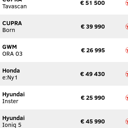
€ 51 500
Tavascan
CUPRA
€ 39 990
Born
GWM
€ 26 995
ORA 03
Honda
€ 49 430
e:Ny1
Hyundai
€ 25 990
Inster
Hyundai
€ 45 990
Ioniq 5