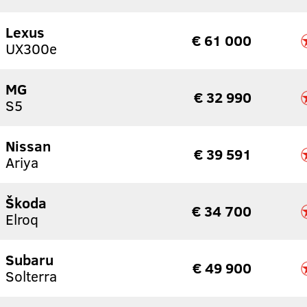
Lexus
€ 61 000
UX300e
MG
€ 32 990
S5
Nissan
€ 39 591
Ariya
Škoda
€ 34 700
Elroq
Subaru
€ 49 900
Solterra