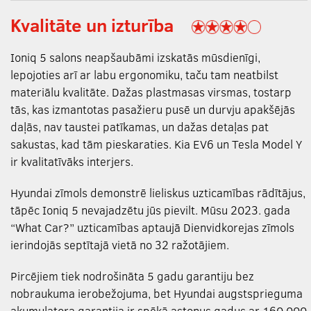
Kvalitāte un izturība
Ioniq 5 salons neapšaubāmi izskatās mūsdienīgi,
lepojoties arī ar labu ergonomiku, taču tam neatbilst
materiālu kvalitāte. Dažas plastmasas virsmas, tostarp
tās, kas izmantotas pasažieru pusē un durvju apakšējās
daļās, nav taustei patīkamas, un dažas detaļas pat
sakustas, kad tām pieskaraties. Kia EV6 un Tesla Model Y
ir kvalitatīvāks interjers.
Hyundai zīmols demonstrē lieliskus uzticamības rādītājus,
tāpēc Ioniq 5 nevajadzētu jūs pievilt. Mūsu 2023. gada
“What Car?” uzticamības aptaujā Dienvidkorejas zīmols
ierindojās septītajā vietā no 32 ražotājiem.
Pircējiem tiek nodrošināta 5 gadu garantiju bez
nobraukuma ierobežojuma, bet Hyundai augstsprieguma
akumulatora garantija ir spēkā astoņus gadus ar 160 000