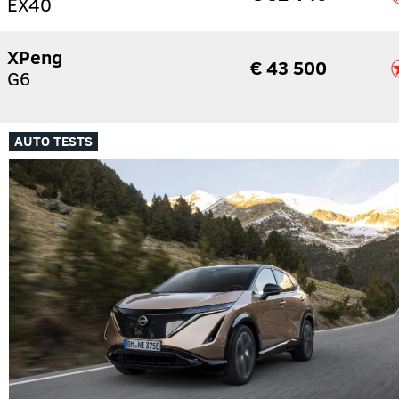
EX40
XPeng
€ 43 500
G6
AUTO TESTS