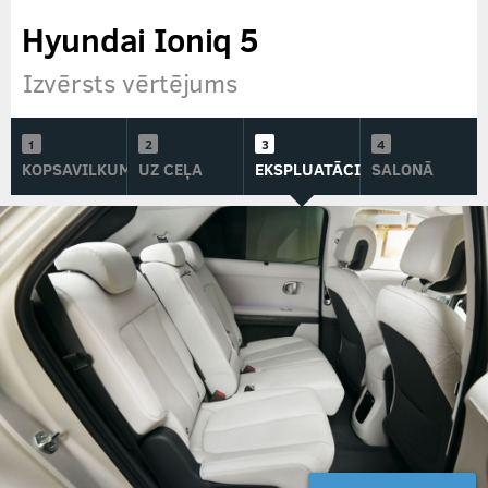
Hyundai Ioniq 5
Izvērsts vērtējums
KOPSAVILKUMS
UZ CEĻA
EKSPLUATĀCIJĀ
SALONĀ