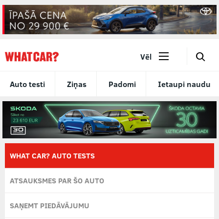
🔎
Vēl
Auto testi
Ziņas
Padomi
Ietaupi naudu
WHAT CAR? AUTO TESTS
ATSAUKSMES PAR ŠO AUTO
SAŅEMT PIEDĀVĀJUMU