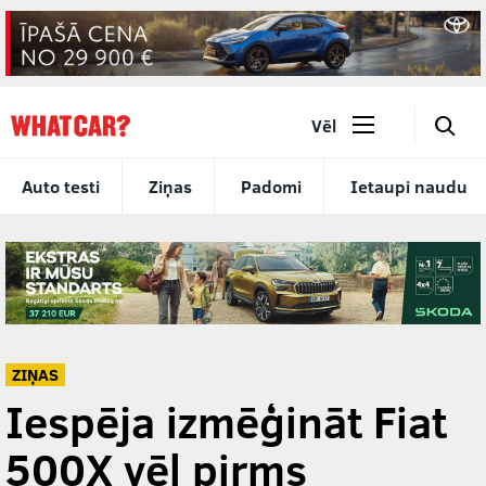
🔎
Vēl
Auto testi
Ziņas
Padomi
Ietaupi naudu
ZIŅAS
Iespēja izmēģināt Fiat
500X vēl pirms