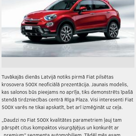
Tuvākajās dienās Latvijā notiks pirmā Fiat pilsētas
krosovera 500X neoficiālā prezentācija. Jaunais modelis,
kas salonos būs pieejams no aprīļa, tiks demonstrēts īpašā
stendā tirdzniecības centrā Rīga Plaza. Visi interesenti Fiat
500X varēs ne tikai apskatīt, bet arī izmēģināt uz ceļa.
„Daudzi no Fiat 500X kvalitātes parametriem ļauj tam
pārspēt citus kompaktos visurgājējus un konkurēt ar
„premium” segmenta automobiļiem. Tādēļ mēs esam