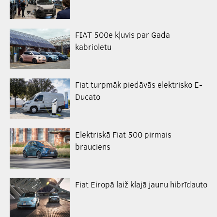
FIAT 500e kļuvis par Gada
kabrioletu
Fiat turpmāk piedāvās elektrisko E-
Ducato
Elektriskā Fiat 500 pirmais
brauciens
Fiat Eiropā laiž klajā jaunu hibrīdauto