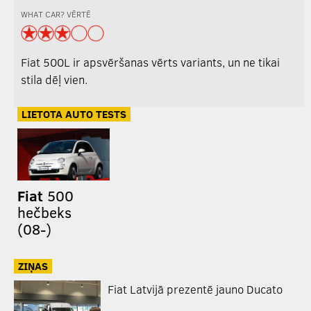
WHAT CAR? VĒRTĒ
Fiat 500L ir apsvēršanas vērts variants, un ne tikai
stila dēļ vien.
LIETOTA AUTO TESTS
Fiat
500
hečbeks
(08-)
ZIŅAS
Fiat Latvijā prezentē jauno Ducato