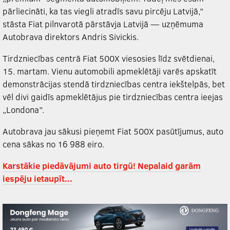
pārliecināti, ka tas viegli atradīs savu pircēju Latvijā,”
stāsta Fiat pilnvarotā pārstāvja Latvijā — uzņēmuma
Autobrava direktors Andris Sivickis.
Tirdzniecības centrā Fiat 500X viesosies līdz svētdienai,
15. martam. Vienu automobili apmeklētāji varēs apskatīt
demonstrācijas stendā tirdzniecības centra iekštelpās, bet
vēl divi gaidīs apmeklētājus pie tirdzniecības centra ieejas
„Londona”.
Autobrava jau sākusi pieņemt Fiat 500X pasūtījumus, auto
cena sākas no 16 988 eiro.
Karstākie piedāvājumi auto tirgū! Nepalaid garām
iespēju ietaupīt...