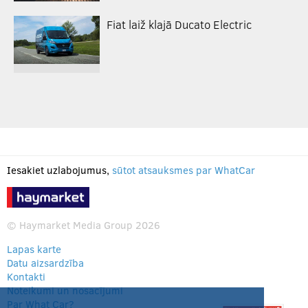
Fiat laiž klajā Ducato Electric
Iesakiet uzlabojumus,
sūtot atsauksmes par WhatCar
© Haymarket Media Group 2026
Lapas karte
Datu aizsardzība
Kontakti
Noteikumi un nosacījumi
Par What Car?