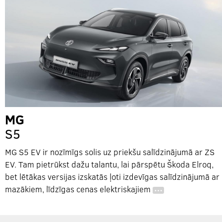
MG
S5
MG S5 EV ir nozīmīgs solis uz priekšu salīdzinājumā ar ZS
EV. Tam pietrūkst dažu talantu, lai pārspētu Škoda Elroq,
bet lētākas versijas izskatās ļoti izdevīgas salīdzinājumā ar
mazākiem, līdzīgas cenas elektriskajiem
…