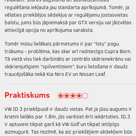
regulēšana iekļauta jau standarta aprīkojumā. Tomēr, ja
vēlaties priekšējos sēdekļus ar regulējamu jostasvietas
balstu, jums būs jāpiemaksā par GTX versiju vai jāizvēlas
attiecīgā opcija no aprīkojuma saraksta.
Tomēr mūsu lielākais pārmetums ir par “īstu” pogu
trūkumu - problēma, kas skar arī radniecīgo Cupra Born.
Tā vietā viss tiek darbināts ar centrālo skārienekrānu vai
skārienjutīgiem “spilventiņiem”, kuru lietošana ir daudz
traucējošāka nekā Kia Niro EV un Nissan Leaf.
Praktiskums
VW ID.3 priekšpusē ir daudz vietas. Pat ja jūsu augums ir
krietni lielāks par 1.8m, jūs varēsiet ērti iekārtoties. ID.3
ir aptuveni tikpat garš kā VW Golf un tikpat ietilpīgs
aizmugurē. Tas nozīmē, ka aiz priekšējiem sēdekļiem būs