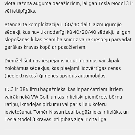
vieta ražena auguma pasažieriem, lai gan Tesla Model 3 ir
vēl ietilpīgāks.
Standarta komplektācijā ir 60/40 dalīti aizmugurējie
sēdekļi, kas nav tik noderīgi kā 40/20/40 sēdekļi, lai gan
slēpošanas lūkas esamība sniedz vairāk iespēju pārvadāt
garākas kravas kopā ar pasažieriem.
Diemžēl šeit nav iespējams iegūt bīdāmus vai slīpāk
nolokāmus sēdekļus, kas pieejami līdzvērtīgas cenas
(neelektriskos) ģimenes apvidus automobiļos.
ID.3 ir 385 litru bagāžnieks, kas ir par četriem litriem
vairāk nekā VW Golf, un tas ir lieliski piemērots bērnu
ratiņu, iknedēļas pirkumu vai pāris lielu koferu
ievietošanai. Tomēr Nissan Leaf bagāžnieks ir lielāks, un
Tesla Model 3 kravas ietilpības ziņā ir citā līgā.