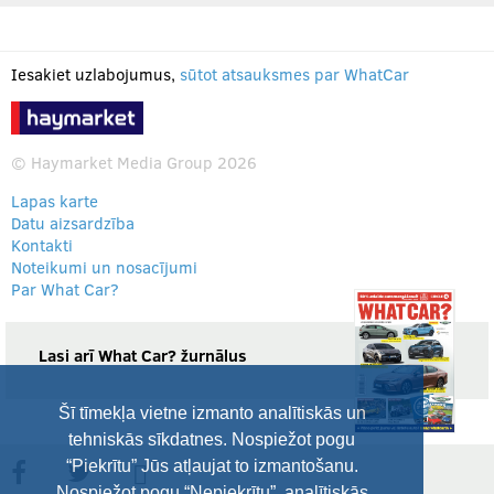
Iesakiet uzlabojumus,
sūtot atsauksmes par WhatCar
© Haymarket Media Group 2026
Lapas karte
Datu aizsardzība
Kontakti
Noteikumi un nosacījumi
Par What Car?
Lasi arī What Car? žurnālus
Šī tīmekļa vietne izmanto analītiskās un
tehniskās sīkdatnes. Nospiežot pogu
“Piekrītu” Jūs atļaujat to izmantošanu.
Nospiežot pogu “Nepiekrītu”, analītiskās