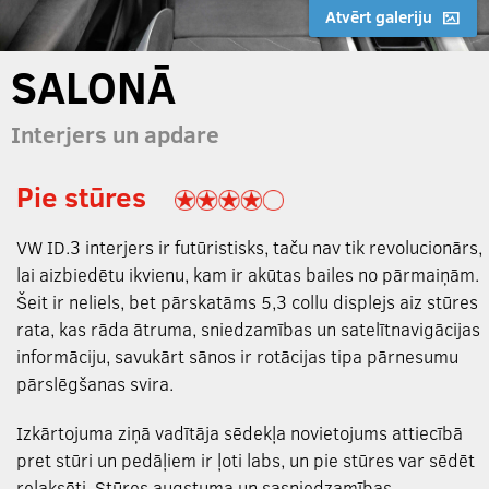
Atvērt galeriju
SALONĀ
Interjers un apdare
Pie stūres
VW ID.3 interjers ir futūristisks, taču nav tik revolucionārs,
lai aizbiedētu ikvienu, kam ir akūtas bailes no pārmaiņām.
Šeit ir neliels, bet pārskatāms 5,3 collu displejs aiz stūres
rata, kas rāda ātruma, sniedzamības un satelītnavigācijas
informāciju, savukārt sānos ir rotācijas tipa pārnesumu
pārslēgšanas svira.
Izkārtojuma ziņā vadītāja sēdekļa novietojums attiecībā
pret stūri un pedāļiem ir ļoti labs, un pie stūres var sēdēt
relaksēti. Stūres augstuma un sasniedzamības