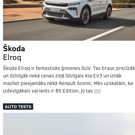
Škoda
Elroq
Škoda Elroq ir fantastisks ģimenes SUV. Tas brauc precīzāk
un dzīvīgāk nekā cenas ziņā līdzīgais Kia EV3 un iznāk
mazliet pieejamāks nekā Renault Scenic. Mēs uzskatām, ka
izdevīgākais variants ir 85 Edition, jo tas
…
AUTO TESTS