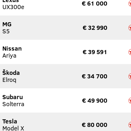
€ 61 000
UX300e
MG
€ 32 990
S5
Nissan
€ 39 591
Ariya
Škoda
€ 34 700
Elroq
Subaru
€ 49 900
Solterra
Tesla
€ 80 000
Model X