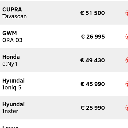
CUPRA
€ 51 500
Tavascan
GWM
€ 26 995
ORA 03
Honda
€ 49 430
e:Ny1
Hyundai
€ 45 990
Ioniq 5
Hyundai
€ 25 990
Inster
Lexus