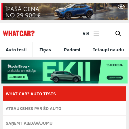
🔎
Vēl
Auto testi
Ziņas
Padomi
Ietaupi naudu
WHAT CAR? AUTO TESTS
ATSAUKSMES PAR ŠO AUTO
SAŅEMT PIEDĀVĀJUMU