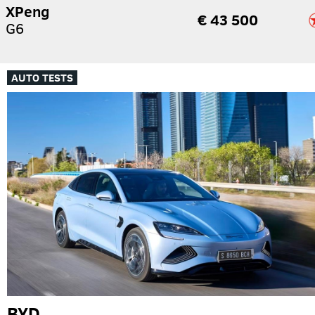
XPeng
€ 43 500
G6
AUTO TESTS
BYD