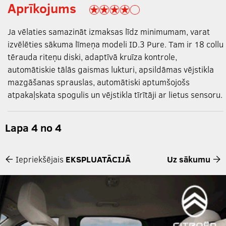
Aprīkojums
Ja vēlaties samazināt izmaksas līdz minimumam, varat
izvēlēties sākuma līmeņa modeli ID.3 Pure. Tam ir 18 collu
tērauda riteņu diski, adaptīvā kruīza kontrole,
automātiskie tālās gaismas lukturi, apsildāmas vējstikla
mazgāšanas sprauslas, automātiski aptumšojošs
atpakaļskata spogulis un vējstikla tīrītāji ar lietus sensoru.
Lapa 4 no 4
Iepriekšējais
EKSPLUATĀCIJĀ
Uz sākumu