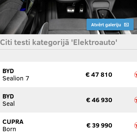
Atvērt galeriju
Citi testi kategorijā 'Elektroauto'
BYD
€ 47 810
Sealion 7
BYD
€ 46 930
Seal
CUPRA
€ 39 990
Born