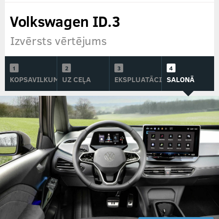
Volkswagen ID.3
Izvērsts vērtējums
KOPSAVILKUMS
UZ CEĻA
EKSPLUATĀCIJĀ
SALONĀ