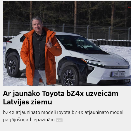
Ar jaunāko Toyota bZ4x uzveicām
Latvijas ziemu
bZ4X atjaunināto modeliToyota bZ4X atjaunināto modeli
pagājušogad iepazinām
…