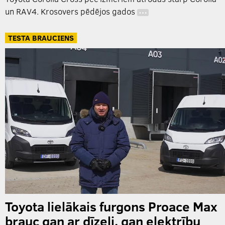
un RAV4. Krosovers pēdējos gados
…
TESTA BRAUCIENS
Toyota lielākais furgons Proace Max
brauc gan ar dīzeli, gan elektrību