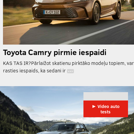
Toyota Camry pirmie iespaidi
KAS TAS IR?Pārlaižot skatienu pirktāko modeļu topiem, var
rasties iespaids, ka sedani ir
…
► Video auto
tests