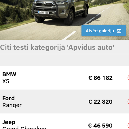
Atvērt galeriju
Citi testi kategorijā 'Apvidus auto'
BMW
€ 86 182
X5
Ford
€ 22 820
Ranger
Jeep
€ 46 590
Grand Cherokee