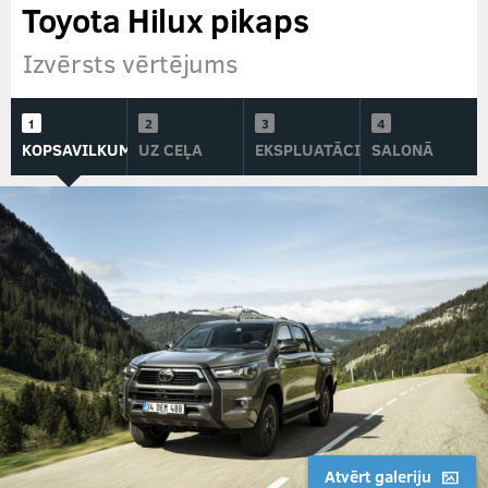
Toyota Hilux pikaps
Izvērsts vērtējums
KOPSAVILKUMS
UZ CEĻA
EKSPLUATĀCIJĀ
SALONĀ
Atvērt galeriju