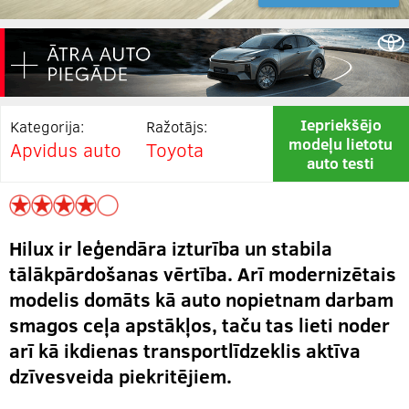
Iepriekšējo
Kategorija:
Ražotājs:
modeļu lietotu
Apvidus auto
Toyota
auto testi
Hilux ir leģendāra izturība un stabila
tālākpārdošanas vērtība. Arī modernizētais
modelis domāts kā auto nopietnam darbam
smagos ceļa apstākļos, taču tas lieti noder
arī kā ikdienas transportlīdzeklis aktīva
dzīvesveida piekritējiem.