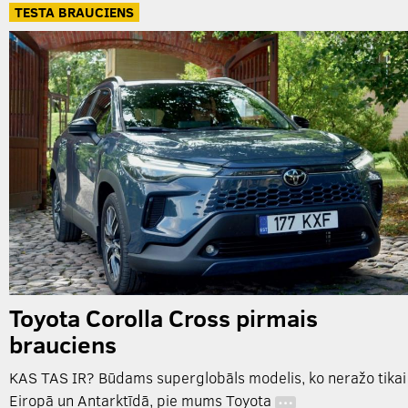
TESTA BRAUCIENS
Toyota Corolla Cross pirmais
brauciens
KAS TAS IR? Būdams superglobāls modelis, ko neražo tikai
Eiropā un Antarktīdā, pie mums Toyota
…