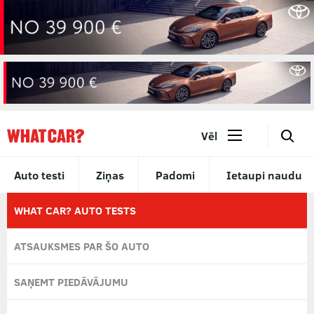
🔎
Vēl
Auto testi
Ziņas
Padomi
Ietaupi naudu
WHAT CAR? AUTO TESTS
ATSAUKSMES PAR ŠO AUTO
SAŅEMT PIEDĀVĀJUMU