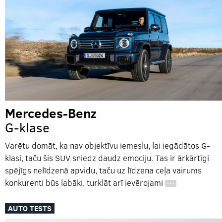
Mercedes-Benz
G-klase
Varētu domāt, ka nav objektīvu iemeslu, lai iegādātos G-
klasi, taču šis SUV sniedz daudz emociju. Tas ir ārkārtīgi
spējīgs nelīdzenā apvidu, taču uz līdzena ceļa vairums
konkurenti būs labāki, turklāt arī ievērojami
…
AUTO TESTS