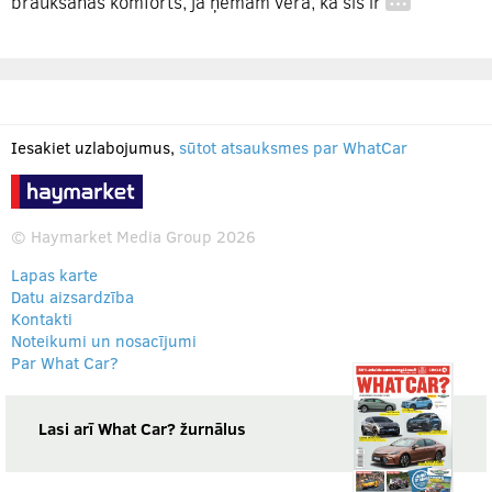
braukšanas komforts, ja ņemam vērā, ka šis ir
…
Iesakiet uzlabojumus,
sūtot atsauksmes par WhatCar
© Haymarket Media Group 2026
Lapas karte
Datu aizsardzība
Kontakti
Noteikumi un nosacījumi
Par What Car?
Lasi arī What Car? žurnālus