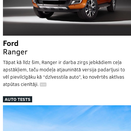
Ford
Ranger
Tāpat kā līdz šim, Ranger ir darba zirgs jebkādiem ceļa
apstākļiem, taču modeļa atjauninātā versija padarījusi to
vēl pievilcīgāku kā “dzīvesstila auto”, ko novērtēs aktīvas
atpūtas cienītāji.
…
AUTO TESTS