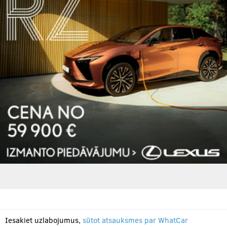
Iesakiet uzlabojumus,
sūtot atsauksmes par WhatCar