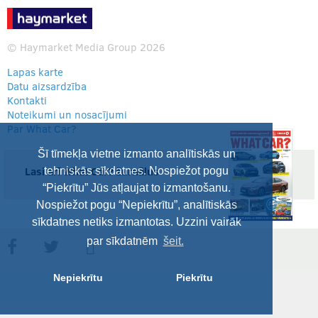
© Haymarket Media Group 2026
Lapas karte
Datu aizsardzība
Kontakti
Noteikumi un nosacījumi
Par What Car?
Šī tīmekļa vietne izmanto analītiskās un
Lasi arī What Car? žurnālus
tehniskās sīkdatnes. Nospiežot pogu
“Piekrītu” Jūs atļaujat to izmantošanu.
Nospiežot pogu “Nepiekrītu”, analītiskās
sīkdatnes netiks izmantotas. Uzzini vairāk
par sīkdatnēm
šeit.
Nepiekrītu
Piekrītu