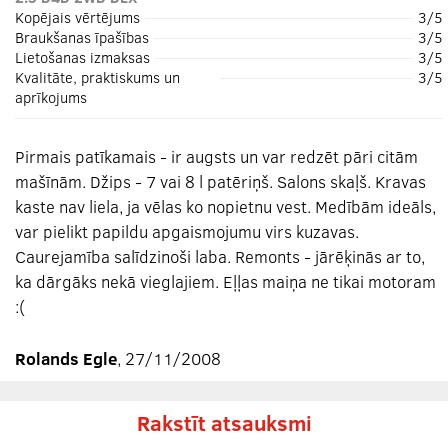
Kopējais vērtējums
3/5
Braukšanas īpašības
3/5
Lietošanas izmaksas
3/5
Kvalitāte, praktiskums un
3/5
aprīkojums
Pirmais patīkamais - ir augsts un var redzēt pāri citām
mašīnām. Džips - 7 vai 8 l patēriņš. Salons skaļš. Kravas
kaste nav liela, ja vēlas ko nopietnu vest. Medībām ideāls,
var pielikt papildu apgaismojumu virs kuzavas.
Caurejamība salīdzinoši laba. Remonts - jārēķinās ar to,
ka dārgāks nekā vieglajiem. Eļļas maiņa ne tikai motoram
:(
Rolands Egle
, 27/11/2008
Rakstīt atsauksmi