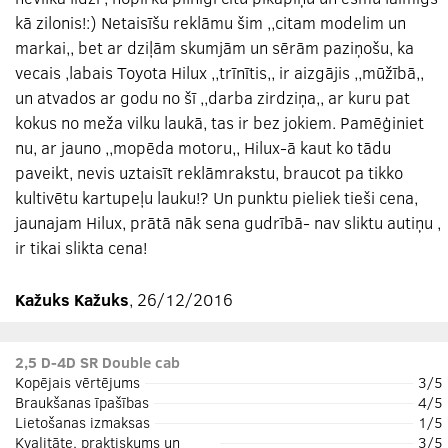
kā zilonis!:) Netaisīšu reklāmu šim ,,citam modelim un
markai,, bet ar dziļām skumjām un sērām paziņošu, ka
vecais ,labais Toyota Hilux ,,trīnītis,, ir aizgājis ,,mūžībā,,
un atvados ar godu no šī ,,darba zirdziņa,, ar kuru pat
kokus no meža vilku laukā, tas ir bez jokiem. Pamēģiniet
nu, ar jauno ,,mopēda motoru,, Hilux-ā kaut ko tādu
paveikt, nevis uztaisīt reklāmrakstu, braucot pa tikko
kultivētu kartupeļu lauku!? Un punktu pieliek tieši cena,
jaunajam Hilux, prātā nāk sena gudrībā- nav sliktu autiņu ,
ir tikai slikta cena!
Kažuks Kažuks
, 26/12/2016
2,5 D-4D SR Double cab
Kopējais vērtējums
3/5
Braukšanas īpašības
4/5
Lietošanas izmaksas
1/5
Kvalitāte, praktiskums un
3/5