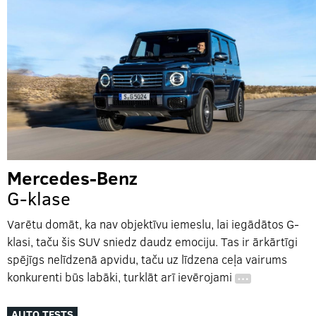
Mercedes-Benz
G-klase
Varētu domāt, ka nav objektīvu iemeslu, lai iegādātos G-
klasi, taču šis SUV sniedz daudz emociju. Tas ir ārkārtīgi
spējīgs nelīdzenā apvidu, taču uz līdzena ceļa vairums
konkurenti būs labāki, turklāt arī ievērojami
…
AUTO TESTS