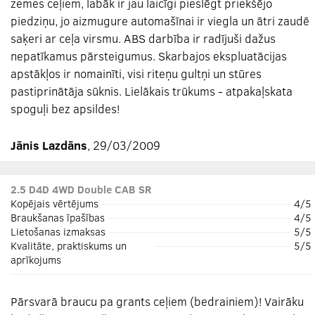
zemes ceļiem, labāk ir jau laicīgi pieslēgt priekšējo
piedziņu, jo aizmugure automašīnai ir viegla un ātri zaudē
saķeri ar ceļa virsmu. ABS darbība ir radījuši dažus
nepatīkamus pārsteigumus. Skarbajos ekspluatācijas
apstākļos ir nomainīti, visi riteņu gultņi un stūres
pastiprinātāja sūknis. Lielākais trūkums - atpakaļskata
spoguļi bez apsildes!
Jānis Lazdāns
, 29/03/2009
2.5 D4D 4WD Double CAB SR
Kopējais vērtējums
4/5
Braukšanas īpašības
4/5
Lietošanas izmaksas
5/5
Kvalitāte, praktiskums un
5/5
aprīkojums
Pārsvarā braucu pa grants ceļiem (bedrainiem)! Vairāku