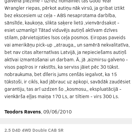
galvenā piezīme - uzreiz nomainiet tās Good Year
Wrangler riepas, pērkot autiņu nāk virsū, ja gribat iztikt
bez ekscesiem uz ceļa - ABS nesaprotama darbība,
sānslīde, kaukoņa, slikta saķere lietū ,vienvārdsakot -
esiet uzmanīgi! Tātad viduvējs autiņš aktīvam dzīves
stilam, pārvietojoties īsos ceļa posmos. Eiropas paveids
vai amerikāņu pick-up ,,atrauga,, un samērā nekvalitatīva,
bet nav citas alternatīvas Latvijā, ja nepieciešams autiņš
aktīvai izmantošanai un darbam. Ā, jā ,aizmirsu galveno -
visos papīros ir rakstīts, ka serviss jāiet pēc 30 tūkst.
nobraukuma, bet dīleris jums cenšās iegalvot, ka 15
tūkstoši, ir cikls, kad jābrauc uz apkopi, savādāk zaudēsiet
garantiju, tas arī uzdzen šo ,,kosmosu,, ekspluatācijā -
vienkārša eļļas maiņa 170 Ls, ar tiltiem - virs 300 Ls.
Teodors Ravens
, 09/06/2010
2.5 D4D 4WD Double CAB SR