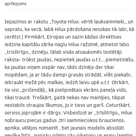
aprīkojums
Iepazinos ar rakstu ,,Toyota Hilux: vērtē lauksaimnieki,, un
sapratu, ka vecā, labā Hilux pārdošana nesokas tik labi, kā
cerēts!:) Pirmkārt, Eiropas un sazin kādas direktīvas
iedzina kapitālu zārka naglu Hilux ražotnē, atmetot labo
,,trislitrīgo,, dzinēju, tālab visās atsauksmēs testētāji
raksta- trūkst jaudas, nepietiek jaudas u.t.t....piemetināšu,
ka jaudas viņam vispār nav, tāds dzinējs der tikai
mopēdam, ja ar tādu dampi grasās strādāt, vilkt piekabi,
iebraukt mežā pēc malkas, iedzīt laivu upē u.t.t Otrkārt,
tie visi ,,pričendāļi,, kā pielipinātais ekrāns paneļa vidū,
tikai traucē. Treškārt, gaitā nekas nav mainījies, tikpat
nestabils straujos līkumos, jo ir tievs un garš. Ceturtkārt,
serviss joprojām ir dārgs. Visbeidzot ar ,,trīslitrīgo,, Hilux
nobraucu piecus gadus ,tīri saimnieciskos braucienos,
apnika, vēlējos nomainīt , bet jaunais modelis absolūti
nevilka līdzi , nopirku pilnīgi citu pikapiņu un esmu laimīgs