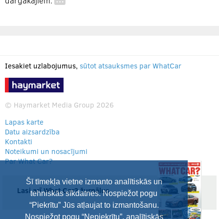
dārgākajiem.
…
Iesakiet uzlabojumus,
sūtot atsauksmes par WhatCar
© Haymarket Media Group 2026
Lapas karte
Datu aizsardzība
Kontakti
Noteikumi un nosacījumi
Par What Car?
Šī tīmekļa vietne izmanto analītiskās un
Lasi arī What Car? žurnālus
tehniskās sīkdatnes. Nospiežot pogu
“Piekrītu” Jūs atļaujat to izmantošanu.
Nospiežot pogu “Nepiekrītu”, analītiskās