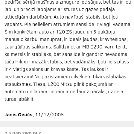
bedrīšu sērijā mašīnas aizmugure lec sāņus, bet tas ir ļoti
labi un precīzi labojams ar stūres uz gāzes pedāļa
attiecīgām darbībām. Auto nav īpaši stabils, bet ļoti
vadāms. Pie nelieliem ātrumiem sānslīde ir viegli vadāma.
Šim konkrētam auto ar 120 ZS jaudu un 5 pakāpju
manuālo kārbu, manuprāt, ir ideāls jaudas, kravnesības,
caurgājības salikums. Salīdzinot ar MB E290, varu teikt,
ka mersis ir stabilāks, bet sānslīde ir gandrīz nevadāma,
taču Hilux ir mazāk stabils, bet vadāmāks. Ļoti liels pluss
ir 4 vietīgs salons un kravas kaste. Tas laukos ir
neatsverami! No pazīstamiem cilvēkiem tikai vislabākās
atsauksmes. Tiesa, L200 Mitsu pilnā pakojumā ar
automātu un labām riepām ir nedaudz pārāks, uz ceļa
turas labāk!!!
Jānis Gisičs
, 11/12/2008
2.5 D4D 2WD DLX