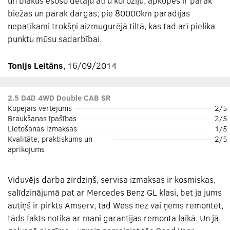
un blakus esošo detaļu ātru koroziju; apkopes ir pārāk
biežas un pārāk dārgas; pie 80000km parādījās
nepatīkami trokšņi aizmugurējā tiltā, kas tad arī pielika
punktu mūsu sadarbībai.
Tonijs Leitāns
, 16/09/2014
2.5 D4D 4WD Double CAB SR
Kopējais vērtējums
2/5
Braukšanas īpašības
2/5
Lietošanas izmaksas
1/5
Kvalitāte, praktiskums un
2/5
aprīkojums
Viduvējs darba zirdziņš, servisa izmaksas ir kosmiskas,
salīdzinājumā pat ar Mercedes Benz GL klasi, bet ja jums
autiņš ir pirkts Amserv, tad Wess nez vai ņems remontēt,
tāds fakts notika ar mani garantijas remonta laikā. Un jā,