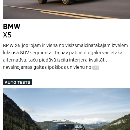
BMW
X5
BMW X5 joprojām ir viena no visizsmalcinātākajām izvēlēm
luksusa SUV segmentā. Tā nav pati ietilpīgākā vai lētākā
alternatīva, taču piedāvā izcilu interjera kvalitāti,
nevainojamas gaitas īpašības un vienu no
…
AUTO TESTS