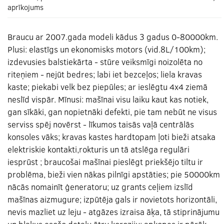
aprīkojums
Braucu ar 2007.gada modeli kādus 3 gadus 0-80000km.
Plusi: elastīgs un ekonomisks motors (vid.8L/100km);
izdevusies balstiekārta - stūre veiksmīgi noizolēta no
riteņiem - nejūt bedres; labi iet bezceļos; liela kravas
kaste; piekabi velk bez piepūles; ar ieslēgtu 4x4 ziemā
neslīd vispār. Mīnusi: mašīnai visu laiku kaut kas notiek,
gan sīkāki, gan nopietnāki defekti, pie tam nebūt ne visus
serviss spēj novērst - līkumos taisās vaļā centrālās
konsoles vāks; kravas kastes hardtopam ļoti bieži atsaka
elektriskie kontakti,rokturis un tā atslēga regulāri
iesprūst ; braucošai mašīnai pieslēgt priekšējo tiltu ir
problēma, bieži vien nākas pilnīgi apstāties; pie 50000km
nācās nomainīt ģeneratoru; uz grants ceļiem izslīd
mašīnas aizmugure; izpūtēja gals ir novietots horizontāli,
nevis mazliet uz leju - atgāzes izraisa āķa, tā stiprinājumu