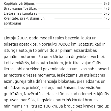
Kopējais vērtējums
5/5
Braukšanas īpašības
4/5
Lietošanas izmaksas
5/5
Kvalitāte, praktiskums un
4/5
aprīkojums
Lietoju 2007. gada modeli reālos bezceļa, lauku un
pilsētas apstākļos. Nobraukti 70000 km. Jāatzīst, kad ir
izturīgs auto, ja to pilnveido ar pilnām aizsardzības
pannām motoram, ātruma kārbai un degvielas tvertnei.
Ļoti vienkāršs, labs auto laukiem, jo ir tikai vajadzīgās
lietas: labi aprēķināti pazeminātie ātrumi, kas sabalansēti
ar motora griezes momentu, ieslēdzams un atslēdzams
aizmugurējā tilta diferenciāļa bloķētājs, pieslēdzams un
atslēdzams priekšējo riteņu mehānisms, bez visādām
gudrībām, Novērotās lietas ir tādas, kad odometrs kļūdās
aptuveni par 9%, Degvielas patēriņš kārtīgi braucot
minimums 11 litru uz 100 km. Ja brauc bez kravas, tad uz