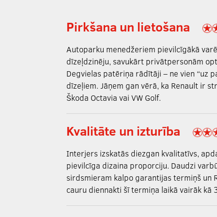
Pirkšana un lietošana
Autoparku menedžeriem pievilcīgākā varētu
dīzeļdzinēju, savukārt privātpersonām op
Degvielas patēriņa rādītāji – ne vien “uz pap
dīzeļiem. Jāņem gan vērā, ka Renault ir s
Škoda Octavia vai VW Golf.
Kvalitāte un izturība
Interjers izskatās diezgan kvalitatīvs, apd
pievilcīga dizaina proporciju. Daudzi varb
sirdsmieram kalpo garantijas termiņš un 
cauru diennakti šī termiņa laikā vairāk kā 3