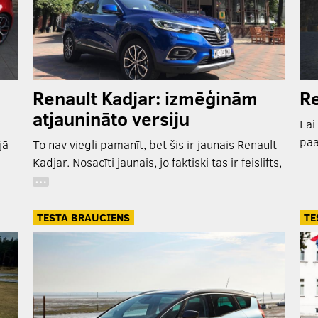
Renault Kadjar: izmēģinām
Re
atjaunināto versiju
Lai
paa
jā
To nav viegli pamanīt, bet šis ir jaunais Renault
Kadjar. Nosacīti jaunais, jo faktiski tas ir feislifts,
…
TESTA BRAUCIENS
TE