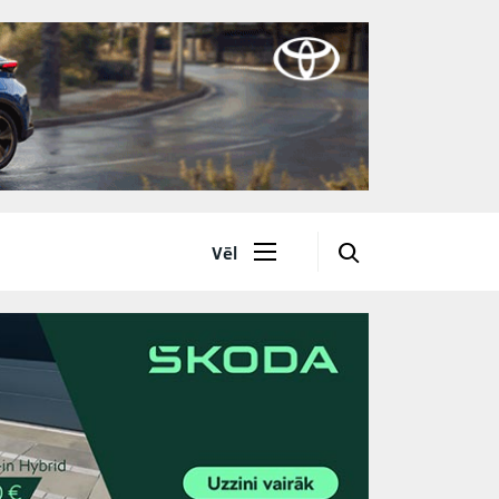
🔎
Vēl