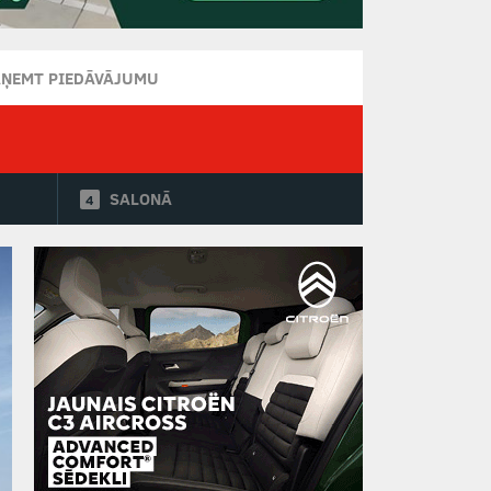
AŅEMT PIEDĀVĀJUMU
SALONĀ