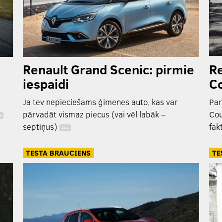
Renault Grand Scenic: pirmie
R
iespaidi
Co
Ja tev nepieciešams ģimenes auto, kas var
Par
pārvadāt vismaz piecus (vai vēl labāk –
Cou
…
septiņus)
fak
…
TESTA BRAUCIENS
TE