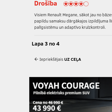
Drošība
Visiem Renault Megane, sākot jau no bāzes
papildu samaksu dārgākajos izpildījuma līm
palīgsistēmu un adaptīvo kruīzkontroli.
Lapa 3 no 4
Iepriekšējais
UZ CEĻA