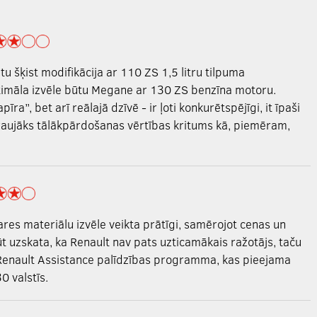
 šķist modifikācija ar 110 ZS 1,5 litru tilpuma
timāla izvēle būtu Megane ar 130 ZS benzīna motoru.
īra”, bet arī reālajā dzīvē - ir ļoti konkurētspējīgi, it īpaši
traujāks tālākpārdošanas vērtības kritums kā, piemēram,
ares materiālu izvēle veikta prātīgi, samērojot cenas un
ūt uzskata, ka Renault nav pats uzticamākais ražotājs, taču
Renault Assistance palīdzības programma, kas pieejama
0 valstīs.