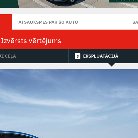
ATSAUKSMES PAR ŠO AUTO
S
Izvērsts vērtējums
UZ CEĻA
EKSPLUATĀCIJĀ