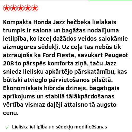
Kompaktā Honda Jazz hečbeka lielākais
trumpis ir salona un bagāžas nodalījuma
ietilpība, ko izceļ dažādos veidos salokāmie
aizmugures sēdekļi. Uz ceļa tas nebūs tik
aizraujošs kā Ford Fiesta, savukārt Peugeot
208 to pārspēs komforta ziņā, taču Jazz
sniedz lielisku apkārtējo pārskatāmību, kas
būtiski atvieglo pārvietošanos pilsētā.
Ekonomiskais hibrīda dzinējs, bagātīgais
aprīkojums un stabilā tālākpārdošanas
vērtība vismaz daļēji attaisno tā augsto
cenu.
Lieliska ietilpība un sēdekļu modificēšanas