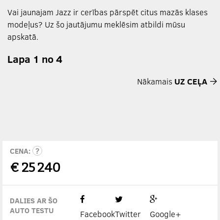
Vai jaunajam Jazz ir cerības pārspēt citus mazās klases
modeļus? Uz šo jautājumu meklēsim atbildi mūsu
apskatā.
Lapa 1 no 4
Nākamais
UZ CEĻA
CENA:
€
25 240
DALIES AR ŠO
AUTO TESTU
Facebook
Twitter
Google+