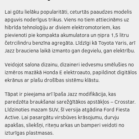
Lai gūtu lielāku popularitāti, ceturtās paaudzes modelis
apguvis noderīgus trikus. Viens no tiem attiecināms uz
hibrīda tehnoloģiju ar diviem elektromotoriem, kas
pievienoti pie kompakta akumulatora un ņipra 1,5 litru
četrcilindru benzīna agregāta. Līdzīgi kā Toyota Yaris, arī
Jazz brauciena laikā izmanto gan degvielu, gan elektrību.
Veidojot salona dizainu, dizaineri iedvesmu smēlušies no
izmēros mazākā Honda E elektroauto, papildinot digitālos
ekrānus ar plašu drošības sistēmu klāstu.
Tāpat ir pieejama arī īpaša Jazz modifikācija, kas
paredzēta braukšanai sarežģītākos apstākļos – Crosstar.
Līdzinoties mazam SUV, šī versija atgādina Ford Fiesta
Active. Lai pasargātu virsbūves krāsojumu, durvju
apakšas, sliekšņi, riteņu arkas un bamperi veidoti no
izturīgas plastmasas.