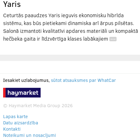
Yaris
Ceturtās paaudzes Yaris ieguvis ekonomisku hibrīda
sistēmu, kas būs pietiekami dinamiska arī ārpus pilsētas.
Salonā izmantoti kvalitatīvi apdares materiāli un kompaktā
hečbeka gaita ir līdzvērtīga klases labākajiem
…
Iesakiet uzlabojumus,
sūtot atsauksmes par WhatCar
© Haymarket Media Group 2026
Lapas karte
Datu aizsardzība
Kontakti
Noteikumi un nosacījumi