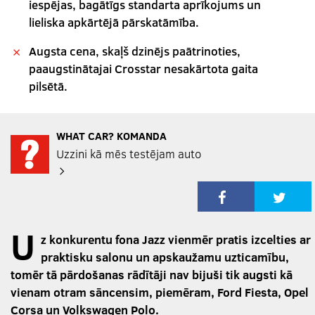
iespējas, bagātīgs standarta aprīkojums un
lieliska apkārtējā pārskatāmība.
Augsta cena, skaļš dzinējs paātrinoties,
paaugstinātajai Crosstar nesakārtota gaita
pilsētā.
WHAT CAR? KOMANDA
Uzzini kā mēs testējam auto
U
z konkurentu fona Jazz vienmēr pratis izcelties ar
praktisku salonu un apskaužamu uzticamību,
tomēr tā pārdošanas rādītāji nav bijuši tik augsti kā
vienam otram sāncensim, piemēram, Ford Fiesta, Opel
Corsa un Volkswagen Polo.