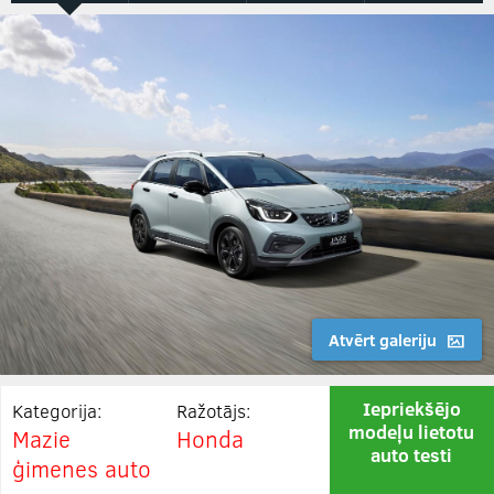
Atvērt galeriju
Iepriekšējo
Kategorija:
Ražotājs:
modeļu lietotu
Mazie
Honda
auto testi
ģimenes auto