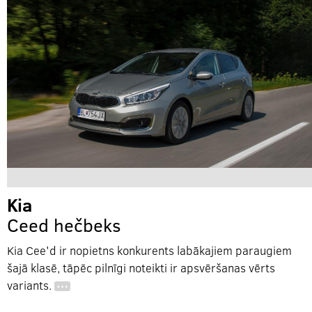
Kia
Ceed hečbeks
Kia Cee'd ir nopietns konkurents labākajiem paraugiem
šajā klasē, tāpēc pilnīgi noteikti ir apsvēršanas vērts
variants.
…