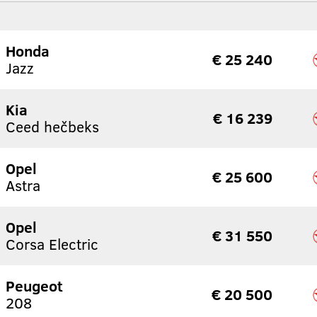
Honda
€ 25 240
Jazz
Kia
€ 16 239
Ceed hečbeks
Opel
€ 25 600
Astra
Opel
€ 31 550
Corsa Electric
Peugeot
€ 20 500
208