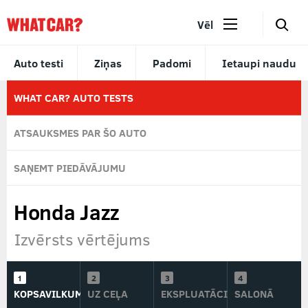
🔎
Vēl
Auto testi
Ziņas
Padomi
Ietaupi naudu
WHAT CAR? AUTO TESTS
ATSAUKSMES PAR ŠO AUTO
SAŅEMT PIEDĀVĀJUMU
Honda Jazz
Izvērsts vērtējums
KOPSAVILKUMS
UZ CEĻA
EKSPLUATĀCIJĀ
SALONĀ