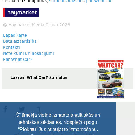
Iesakiet uzlabojumus,
sūtot atsauksmes par WhatCar
© Haymarket Media Group 2026
Lapas karte
Datu aizsardzība
Kontakti
Noteikumi un nosacījumi
Par What Car?
Lasi arī What Car? žurnālus
Šī tīmekļa vietne izmanto analītiskās un
tehniskās sīkdatnes. Nospiežot pogu
“Piekrītu” Jūs atļaujat to izmantošanu.