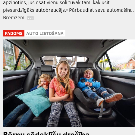
apzinoties, jūs esat vienu soli tuvāk tam, kakļūsit
piesardzīgāks autobraucējs.• Pārbaudiet savu automašīnu.
Bremzēm,
…
PADOMS
AUTO LIETOŠANA
Bērnu sēdeklīšu drošība