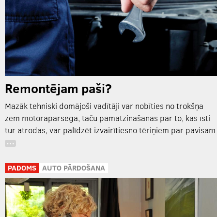
Remontējam paši?
Mazāk tehniski domājoši vadītāji var nobīties no trokšņa
zem motorapārsega, taču pamatzināšanas par to, kas īsti
tur atrodas, var palīdzēt izvairītiesno tēriņiem par pavisam
…
PADOMS
AUTO PĀRDOŠANA