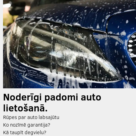
Noderīgi padomi auto
lietošanā.
Rūpes par auto labsajūtu
Ko nozīmē garantija?
Kā taupīt degvielu?