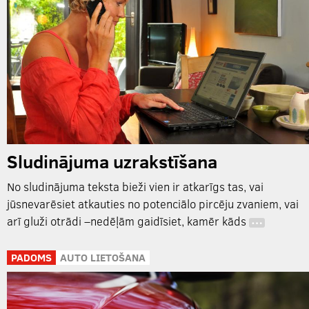
Sludinājuma uzrakstīšana
No sludinājuma teksta bieži vien ir atkarīgs tas, vai
jūsnevarēsiet atkauties no potenciālo pircēju zvaniem, vai
arī gluži otrādi –nedēļām gaidīsiet, kamēr kāds
…
PADOMS
AUTO LIETOŠANA