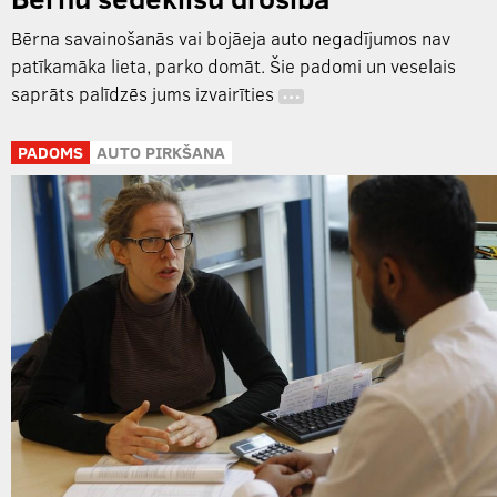
Bērna savainošanās vai bojāeja auto negadījumos nav
patīkamāka lieta, parko domāt. Šie padomi un veselais
saprāts palīdzēs jums izvairīties
…
PADOMS
AUTO PIRKŠANA