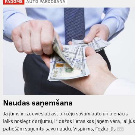
PADOMS
AUTO PĀRDOŠANA
Naudas saņemšana
Ja jums ir izdevies atrast pircēju savam auto un pienācis
laiks noslēgt darījumu, ir dažas lietas,kas jāņem vērā, lai jūs
patiešām saņemtu savu naudu. Vispirms, līdzko jūs
…