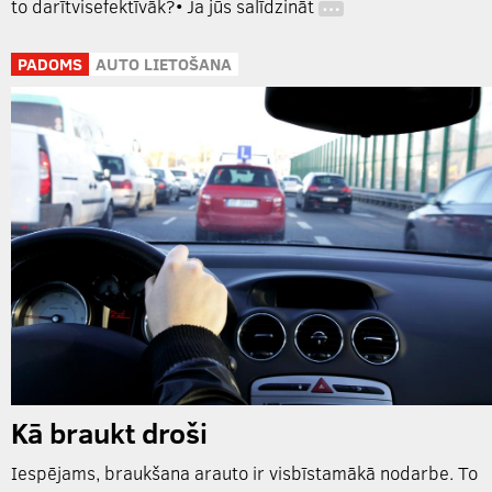
to darītvisefektīvāk?• Ja jūs salīdzināt
…
PADOMS
AUTO LIETOŠANA
Kā braukt droši
Iespējams, braukšana arauto ir visbīstamākā nodarbe. To