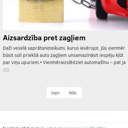
Aizsardzība pret zagļiem
Daži veselā saprātanoteikumi, kurus ievērojot, jūs vienmēr
būsit soli priekšā auto zagļiem unsamazināsit iespēju kļūt
par viņu upuriem.• Vienmēraizslēdziet automašīnu – pat ja
…
Iepr.
Nāk.