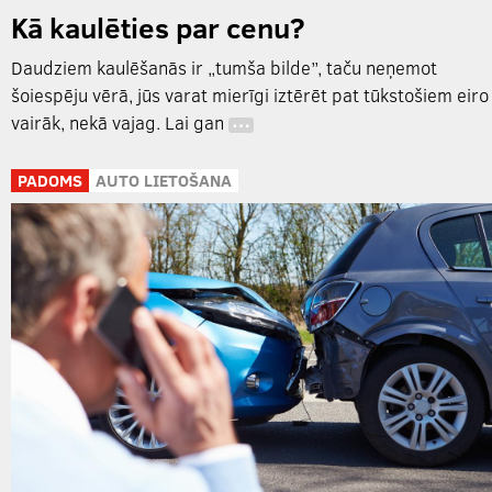
Kā kaulēties par cenu?
Daudziem kaulēšanās ir „tumša bilde”, taču neņemot
šoiespēju vērā, jūs varat mierīgi iztērēt pat tūkstošiem eiro
vairāk, nekā vajag. Lai gan
…
PADOMS
AUTO LIETOŠANA