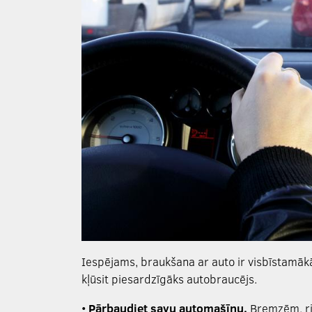
Iespējams, braukšana ar auto ir visbīstamākā 
kļūsit piesardzīgāks autobraucējs.
•
Pārbaudiet savu automašīnu.
Bremzēm, rie