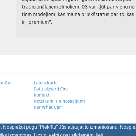
tradicionālajiem zīmoliem, 08 var kļūt par vienu no
tiem modeļiem, kas maina priekšstatus par to, kas
ir “premium”.
hatCar
Lapas karte
Datu aizsardzība
Kontakti
Noteikumi un nosacījumi
Par What Car?
s. Nospiežot pogu “Piekrītu” Jūs atļaujat to izmantošanu. Nospie
tiks izmantotas. Uzzini vairāk par sīkdatnēm
šeit.