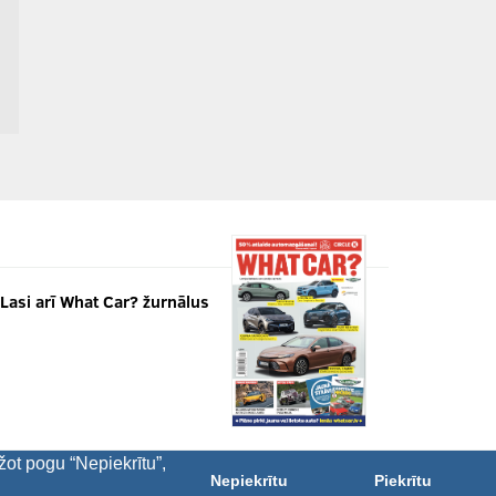
Lasi arī What Car? žurnālus
žot pogu “Nepiekrītu”,
Nepiekrītu
Piekrītu