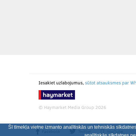
Iesakiet uzlabojumus,
sūtot atsauksmes par W
© Haymarket Media Group 2026
Šī tīmekļa vietne izmanto analītiskās un tehniskās sīkdatne
Facebook
Twitter
YouTube
analītiskās sīkdatnes ne