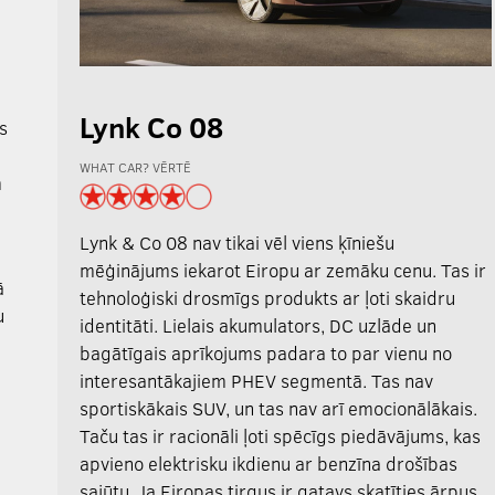
Lynk Co 08
s
WHAT CAR? VĒRTĒ
m
Lynk & Co 08 nav tikai vēl viens ķīniešu
mēģinājums iekarot Eiropu ar zemāku cenu. Tas ir
ā
tehnoloģiski drosmīgs produkts ar ļoti skaidru
u
identitāti. Lielais akumulators, DC uzlāde un
bagātīgais aprīkojums padara to par vienu no
interesantākajiem PHEV segmentā. Tas nav
sportiskākais SUV, un tas nav arī emocionālākais.
Taču tas ir racionāli ļoti spēcīgs piedāvājums, kas
apvieno elektrisku ikdienu ar benzīna drošības
sajūtu. Ja Eiropas tirgus ir gatavs skatīties ārpus