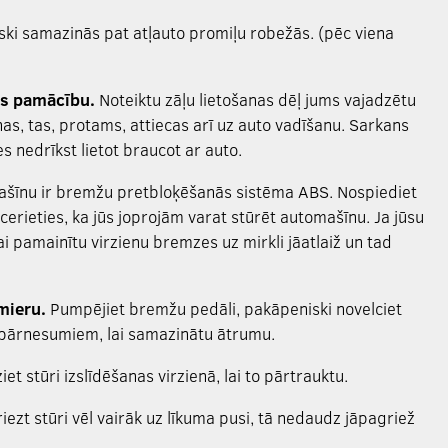
iski samazinās pat
atļauto promiļu robežās. (pēc viena
as pamācību.
Noteiktu zāļu lietošanas dēļ jums vajadzētu
s, tas, protams, attiecas arī uz auto vadīšanu.
Sarkans
s nedrīkst lietot braucot ar auto.
īnu ir bremžu pretbloķēšanās sistēma ABS. Nospiediet
erieties, ka jūs joprojām varat stūrēt automašīnu. Ja jūsu
ai pamainītu virzienu bremzes uz mirkli jāatlaiž un tad
 mieru.
Pumpējiet bremžu pedāli, pakāpeniski novelciet
 pārnesumiem, lai samazinātu ātrumu.
et stūri izslīdēšanas virzienā, lai to pārtrauktu.
iezt stūri vēl vairāk uz līkuma pusi, tā nedaudz jāpagriež