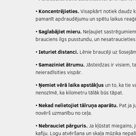
•
Koncentrējieties.
Visapkārt notiek daudz ka
pamanīt apdraudējumu un spētu laikus reaģē
•
Saglabājiet mieru.
Neļaujiet sastrēgumiem j
brauciens ilgs pusstundu, un nesatraucieties
•
Ieturiet distanci.
Lēnie braucēji uz šosejām 
•
Samaziniet ātrumu.
Jāsteidzas ir visiem, t
neieradīsities vispār.
•
Ņemiet vērā laika apstākļus
un to, ka tie 
nenozīmē, ka kilometru tālāk būs tāpat.
•
Nekad nelietojiet tālruņa aparātu.
Pat ja j
novērš uzmanību no ceļa.
•
Nebrauciet pārguris.
Ja kļūstat miegains, 
kafiju. Logu atvēršana un skaļa mūzika nepal