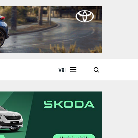
🔎
Vēl