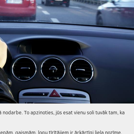
nodarbe. To apzinoties, jūs esat vienu soli tuvāk tam, ka
pām, gaismām, logu tīrītājiem ir ārkārtīgi liela nozīme.