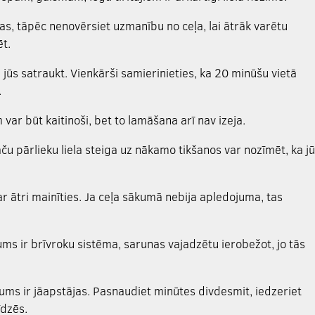
s, tāpēc nenovērsiet uzmanību no ceļa, lai ātrāk varētu
t.
ūs satraukt. Vienkārši samierinieties, ka 20 minūšu vietā
.
var būt kaitinoši, bet to lamāšana arī nav izeja.
aču pārlieku liela steiga uz nākamo tikšanos var nozīmēt, ka j
var ātri mainīties. Ja ceļa sākumā nebija apledojuma, tas
ums ir brīvroku sistēma, sarunas vajadzētu ierobežot, jo tās
jums ir jāapstājas. Pasnaudiet minūtes divdesmit, iedzeriet
īdzēs.