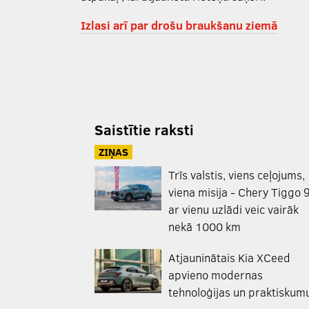
Izlasi arī par drošu braukšanu ziemā
Saistītie raksti
ZIŅAS
Trīs valstis, viens ceļojums,
viena misija - Chery Tiggo 
ar vienu uzlādi veic vairāk
nekā 1000 km
Atjauninātais Kia XCeed
apvieno modernas
tehnoloģijas un praktiskum