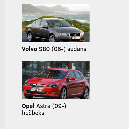
Volvo
S80 (06-) sedans
Opel
Astra (09-)
hečbeks