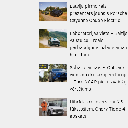
Latvijā pirmo reizi
prezentēts jaunais Porsche
Cayenne Coupé Electric
Laboratorijas vietā – Baltija
valstu ceļi: reāls
pārbaudījums uzlādējama
hibrīdam
Subaru jaunais E-Outback
viens no drošākajiem Eirop
– Euro NCAP piecu zvaigžņ
vērtējums
Hibrīda krosovers par 25
tūkstošiem. Chery Tiggo 4
apskats