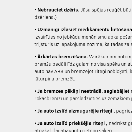
•
Nebrauciet dzēris.
Jūsu spējas reaģēt būt
dzēriena.)
•
Uzmanīgi izlasiet medikamentu lietošan
izvairīties no jebkādu mehānismu apkalpošana
trijstūris uz iepakojuma nozīmē, ka tādas zāle
•
Ārkārtas bremzēšana.
Vairākumam automaš
bremžu pedāli līdz galam no visa spēka un atc
auto nav ABS
un bremzējot riteņi nobloķēti, l
jāturpina bremzēt.
•
Ja bremzes pēkšņi nestrādā, saglabājiet
rokasbremzi un pārslēdzieties uz zemākiem
•
Ja auto izslīd aizmugurējie riteņi ,
pagriezi
•
Ja auto izslīd priekšējie riteņi ,
nedrīkst gr
atpakaļ , lai atjaunotu rieteņu saķeri.