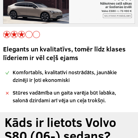
Elegants un kvalitatīvs, tomēr līdz klases
līderiem ir vēl ceļš ejams
Komfortabls, kvalitatīvi nostrādāts, jaunākie
dzinēji ir ļoti ekonomiski
Stūres vadāmība un gaita varēja būt labāka,
salonā dzirdami arī vēja un ceļa trokšņi.
Kāds ir lietots Volvo
S80 (06-) sedans?