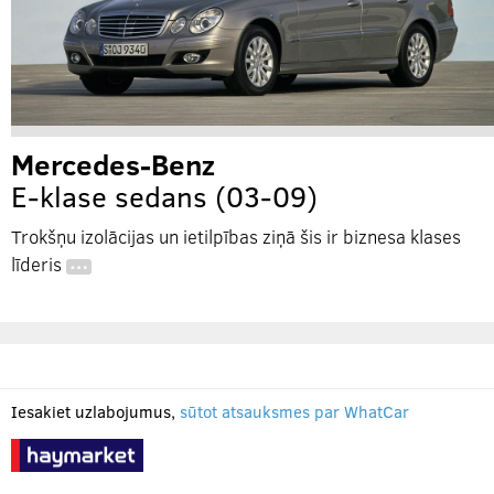
Mercedes-Benz
E-klase sedans (03-09)
Trokšņu izolācijas un ietilpības ziņā šis ir biznesa klases
līderis
…
Iesakiet uzlabojumus,
sūtot atsauksmes par WhatCar