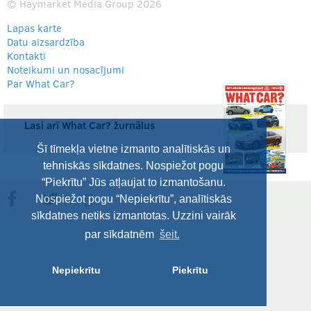
© Haymarket Media Group 2026
Lapas karte
Datu aizsardzība
Kontakti
Noteikumi un nosacījumi
Par What Car?
Lasi arī What Car? žurnālus
Šī tīmekļa vietne izmanto analītiskās un
tehniskās sīkdatnes. Nospiežot pogu
“Piekrītu” Jūs atļaujat to izmantošanu.
Nospiežot pogu “Nepiekrītu”, analītiskās
sīkdatnes netiks izmantotas. Uzzini vairāk
par sīkdatnēm
šeit.
Nepiekrītu
Piekrītu