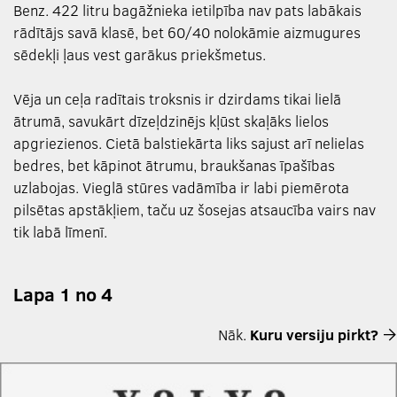
Benz. 422 litru bagāžnieka ietilpība nav pats labākais
rādītājs savā klasē, bet 60/40 nolokāmie aizmugures
sēdekļi ļaus vest garākus priekšmetus.
Vēja un ceļa radītais troksnis ir dzirdams tikai lielā
ātrumā, savukārt dīzeļdzinējs kļūst skaļāks lielos
apgriezienos. Cietā balstiekārta liks sajust arī nelielas
bedres, bet kāpinot ātrumu, braukšanas īpašības
uzlabojas. Vieglā stūres vadāmība ir labi piemērota
pilsētas apstākļiem, taču uz šosejas atsaucība vairs nav
tik labā līmenī.
Lapa 1 no 4
Nāk.
Kuru versiju pirkt?