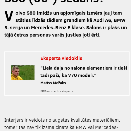
V
olvo S80 imidžs un apjomīgais izmērs ļauj tam
stāties līdzās tādiem grandiem kā Audi A6, BMW
5. sērija un Mercedes-Benz E klase. Salons ir plašs un
tājā četras personas varēs justies ļoti ērti.
Eksperta viedoklis
"Liela daļa no salona elementiem ir tieši
tādi paši, kā V70 modelī."
Matīss Mežaks
BRC autocentra eksperts
Interjers ir veidots no augstas kvalitātes materiāliem,
tomēr tas nav tik izsmalcināts kā BMW vai Mercedes-