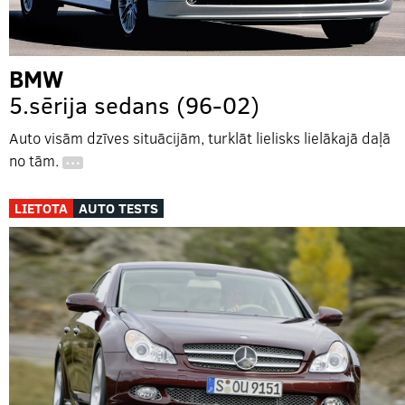
BMW
5.sērija sedans (96-02)
Auto visām dzīves situācijām, turklāt lielisks lielākajā daļā
no tām.
…
LIETOTA
AUTO TESTS