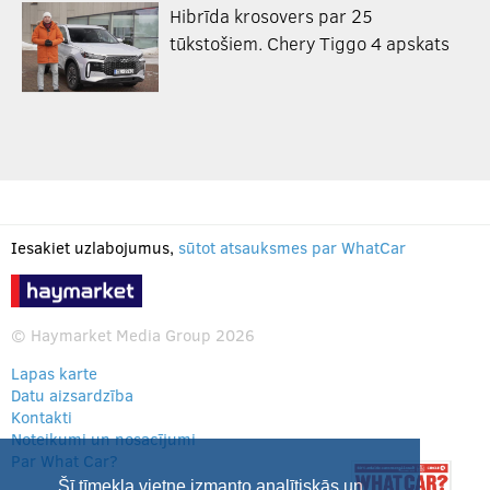
Hibrīda krosovers par 25
tūkstošiem. Chery Tiggo 4 apskats
Iesakiet uzlabojumus,
sūtot atsauksmes par WhatCar
© Haymarket Media Group 2026
Lapas karte
Datu aizsardzība
Kontakti
Noteikumi un nosacījumi
Par What Car?
Šī tīmekļa vietne izmanto analītiskās un