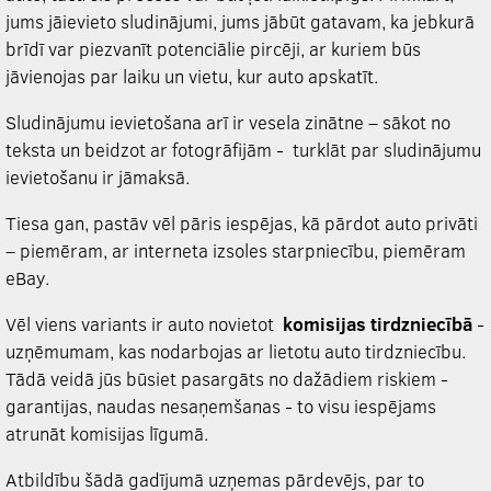
jums jāievieto sludinājumi, jums jābūt gatavam, ka jebkurā
brīdī var piezvanīt potenciālie pircēji, ar kuriem būs
jāvienojas par laiku un vietu, kur auto apskatīt.
Sludinājumu ievietošana arī ir vesela zinātne – sākot no
teksta un beidzot ar fotogrāfijām - turklāt par sludinājumu
ievietošanu ir jāmaksā.
Tiesa gan, pastāv vēl pāris iespējas, kā pārdot auto privāti
– piemēram, ar interneta izsoles starpniecību, piemēram
eBay.
Vēl viens variants ir auto novietot
komisijas tirdzniecībā
-
uzņēmumam, kas nodarbojas ar lietotu auto tirdzniecību.
Tādā veidā jūs būsiet pasargāts no dažādiem riskiem -
garantijas, naudas nesaņemšanas - to visu iespējams
atrunāt komisijas līgumā.
Atbildību šādā gadījumā uzņemas pārdevējs, par to