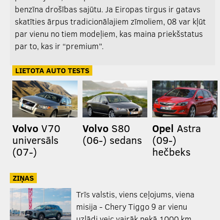
benzīna drošības sajūtu. Ja Eiropas tirgus ir gatavs
skatīties ārpus tradicionālajiem zīmoliem, 08 var kļūt
par vienu no tiem modeļiem, kas maina priekšstatus
par to, kas ir “premium”.
LIETOTA AUTO TESTS
Volvo
V70
Volvo
S80
Opel
Astra
universāls
(06-) sedans
(09-)
(07-)
hečbeks
ZIŅAS
Trīs valstis, viens ceļojums, viena
misija - Chery Tiggo 9 ar vienu
uzlādi veic vairāk nekā 1000 km