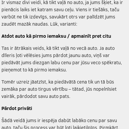
Ir vismaz divi veidi, kā tikt vaļā no auto, ja jums šķiet, ka ir
pienācis laiks iet katram savu ceļu. Viens ir tiešāks, taču
varbūt ne tik izdevīgs, savukārt otrs var palīdzēt jums
zaudēt mazāk naudas. Lūk, varianti:
Atdot auto kā pirmo iemaksu / apmainīt pret citu
Tas ir ātrākais veids, kā tikt vaļā no vecā auto. Ja auto
dīleris ļoti vēlēsies jums pārdot jaunu auto, viņš var
piedāvāt jums diezgan labu cenu par jūsu veco spēkratu,
pieņemot to kā pirmo iemaksu.
Tomēr uzreiz jāatzīst, ka piedāvātā cena tik un tā būs
zemāka par auto tirgus vērtību – tātad, jūs nopelnīsiet
vairāk, pārdodot savu auto pats.
Pārdot privāti
Šādā veidā jums ir iespēja dabūt labāko cenu par savu
auto, taču šis process var būt ļoti laikietilpīgs. Pirmkārt,