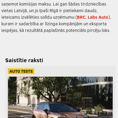
saņemot komisijas maksu. Lai gan šādas tirdzniecības
vietas Latvijā, un jo īpaši Rīgā ir pietiekami daudz,
ieteicams izvēlēties solīdu uzņēmumu (
BRC
,
Labs Auto
),
kuram ir sadarbība ar līzinga kompānijām un eksporta
iespējas, kā rezultātā paplašinās potenciālo pircēju loks.
Saistītie raksti
AUTO TESTS