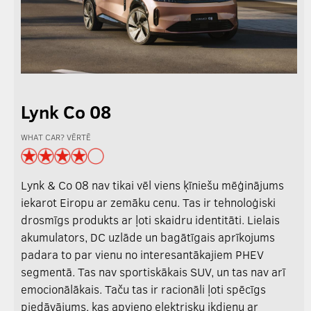
Lynk Co 08
WHAT CAR? VĒRTĒ
Lynk & Co 08 nav tikai vēl viens ķīniešu mēģinājums
iekarot Eiropu ar zemāku cenu. Tas ir tehnoloģiski
drosmīgs produkts ar ļoti skaidru identitāti. Lielais
akumulators, DC uzlāde un bagātīgais aprīkojums
padara to par vienu no interesantākajiem PHEV
segmentā. Tas nav sportiskākais SUV, un tas nav arī
emocionālākais. Taču tas ir racionāli ļoti spēcīgs
piedāvājums, kas apvieno elektrisku ikdienu ar