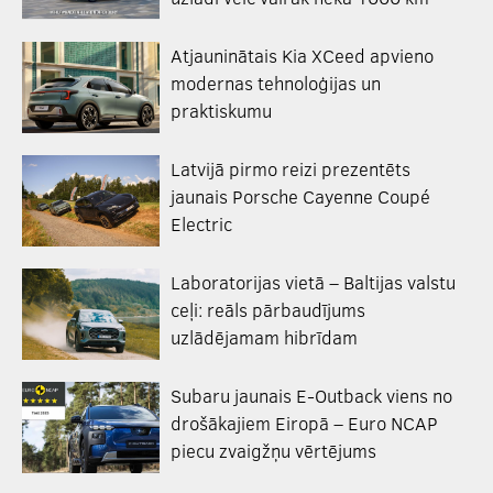
Atjauninātais Kia XCeed apvieno
modernas tehnoloģijas un
praktiskumu
Latvijā pirmo reizi prezentēts
jaunais Porsche Cayenne Coupé
Electric
Laboratorijas vietā – Baltijas valstu
ceļi: reāls pārbaudījums
uzlādējamam hibrīdam
Subaru jaunais E-Outback viens no
drošākajiem Eiropā – Euro NCAP
piecu zvaigžņu vērtējums