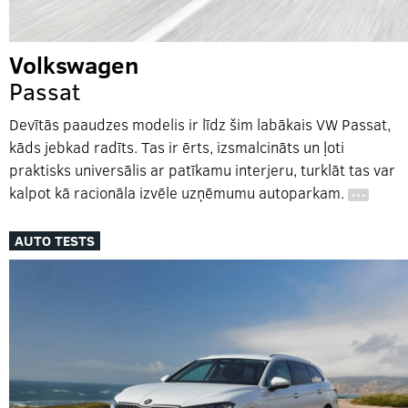
Volkswagen
Passat
Devītās paaudzes modelis ir līdz šim labākais VW Passat,
kāds jebkad radīts. Tas ir ērts, izsmalcināts un ļoti
praktisks universālis ar patīkamu interjeru, turklāt tas var
kalpot kā racionāla izvēle uzņēmumu autoparkam.
…
AUTO TESTS