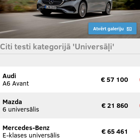
Atvērt galeriju
Citi testi kategorijā 'Universāļi'
Audi
€ 57 100
A6 Avant
Mazda
€ 21 860
6 universālis
Mercedes-Benz
€ 65 461
E-klases universālis