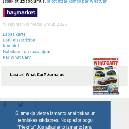
Iesakiet uzlabojumus,
sūtot atsauksmes par WhatCar
© Haymarket Media Group 2026
Lapas karte
Datu aizsardzība
Kontakti
Noteikumi un nosacījumi
Par What Car?
Lasi arī What Car? žurnālus
Šī tīmekļa vietne izmanto analītiskās un
tehniskās sīkdatnes. Nospiežot pogu
“Piekrītu” Jūs atļaujat to izmantošanu.