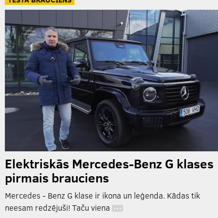
Elektriskās Mercedes-Benz G klases
pirmais brauciens
Mercedes - Benz G klase ir ikona un leģenda. Kādas tik
neesam redzējuši! Taču viena
…