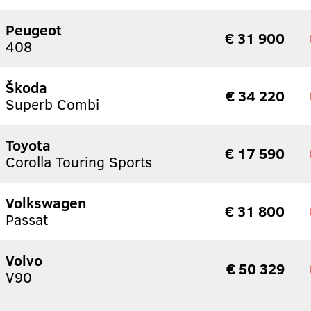
Peugeot
€ 31 900
408
Škoda
€ 34 220
Superb Combi
Toyota
€ 17 590
Corolla Touring Sports
Volkswagen
€ 31 800
Passat
Volvo
€ 50 329
V90