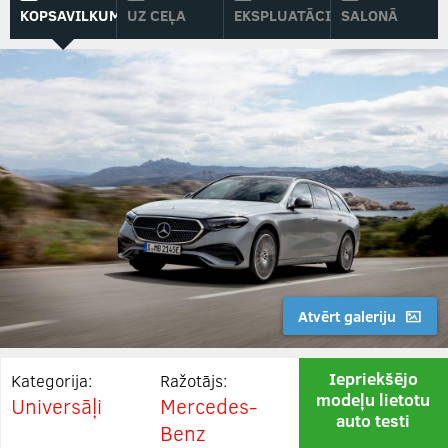
KOPSAVILKUMS
UZ CEĻA
EKSPLUATĀCIJĀ
SALONĀ
Atvērt galeriju
Iepriekšējo
Kategorija:
Ražotājs:
modeļu lietotu
Universāļi
Mercedes-
auto testi
Benz