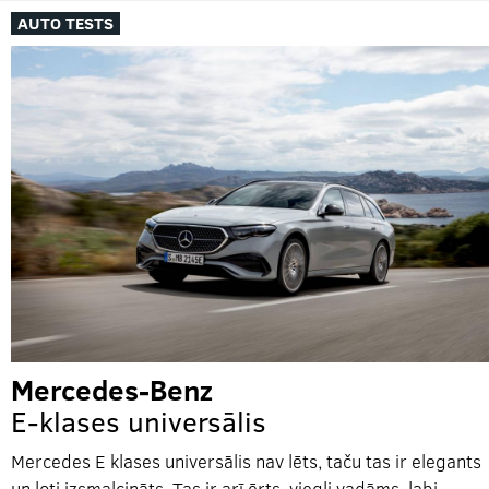
AUTO TESTS
Mercedes-Benz
E-klases universālis
Mercedes E klases universālis nav lēts, taču tas ir elegants
un ļoti izsmalcināts. Tas ir arī ērts, viegli vadāms, labi