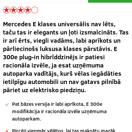
Mercedes E klases universālis nav lēts,
taču tas ir elegants un ļoti izsmalcināts. Tas
ir arī ērts, viegli vadāms, labi aprīkots un
pārliecinošs luksusa klases pārstāvis. E
300e plug-in hibrīddzinējs ir patiesi
racionāla izvēle, ja esat uzņēmuma
autoparka vadītājs, kurš vēlas iegādāties
ietilpīgu automobili un nav gatavs pilnībā
pāriet uz elektrisko piedziņu.
Pat bāzes versija ir labi aprīkota, E 300e
modifikācija ir racionāla izvēle uzņēmuma
autoparkam.
Pircēji vienmēr vēlētos, lai tas maksātu mazāk.