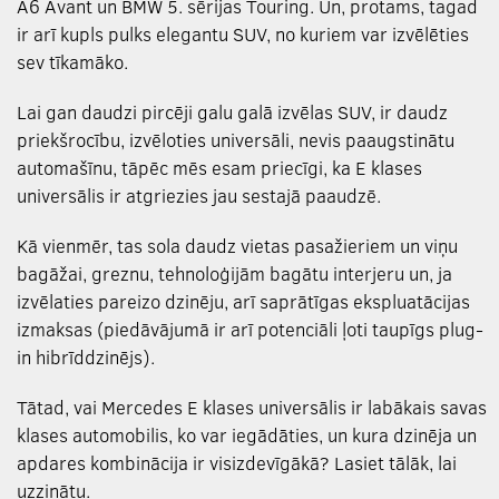
A6 Avant un BMW 5. sērijas Touring. Un, protams, tagad
ir arī kupls pulks elegantu SUV, no kuriem var izvēlēties
sev tīkamāko.
Lai gan daudzi pircēji galu galā izvēlas SUV, ir daudz
priekšrocību, izvēloties universāli, nevis paaugstinātu
automašīnu, tāpēc mēs esam priecīgi, ka E klases
universālis ir atgriezies jau sestajā paaudzē.
Kā vienmēr, tas sola daudz vietas pasažieriem un viņu
bagāžai, greznu, tehnoloģijām bagātu interjeru un, ja
izvēlaties pareizo dzinēju, arī saprātīgas ekspluatācijas
izmaksas (piedāvājumā ir arī potenciāli ļoti taupīgs plug-
in hibrīddzinējs).
Tātad, vai Mercedes E klases universālis ir labākais savas
klases automobilis, ko var iegādāties, un kura dzinēja un
apdares kombinācija ir visizdevīgākā? Lasiet tālāk, lai
uzzinātu.