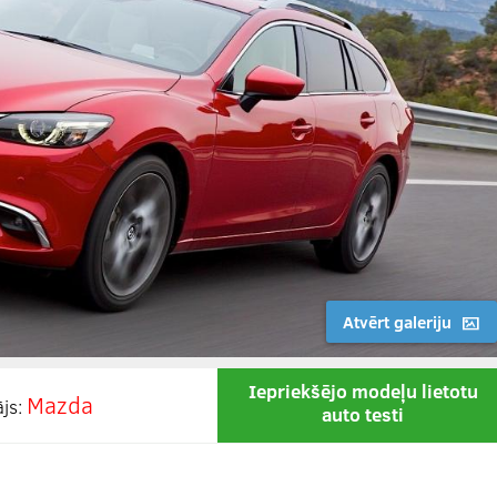
Atvērt galeriju
Iepriekšējo modeļu lietotu
Mazda
ājs:
auto testi