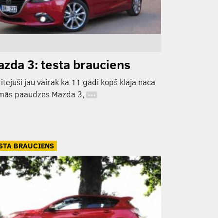
zda 3: testa brauciens
itējuši jau vairāk kā 11 gadi kopš klajā nāca
mās paaudzes Mazda 3,
…
STA BRAUCIENS