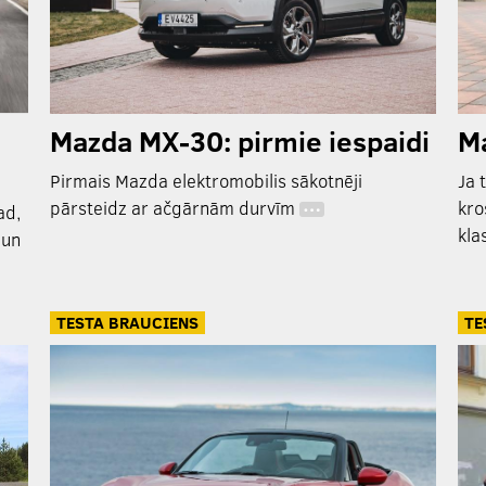
Mazda MX-30: pirmie iespaidi
Ma
Pirmais Mazda elektromobilis sākotnēji
Ja 
pārsteidz ar ačgārnām durvīm
kro
ad,
…
kla
 un
TESTA BRAUCIENS
TE