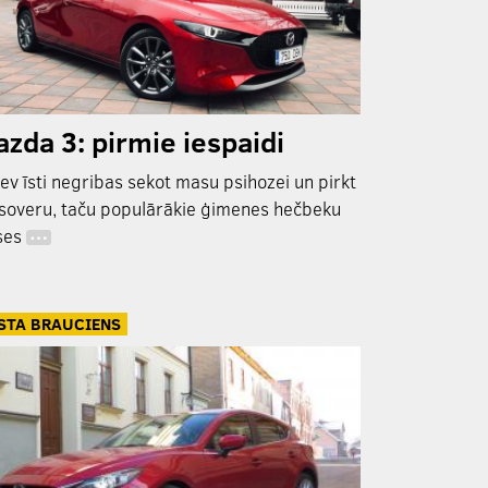
zda 3: pirmie iespaidi
tev īsti negribas sekot masu psihozei un pirkt
soveru, taču populārākie ģimenes hečbeku
ses
…
STA BRAUCIENS