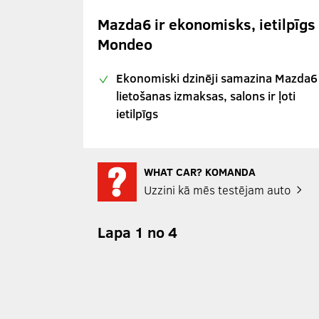
Mazda6 ir ekonomisks, ietilpīgs
Mondeo
Ekonomiski dzinēji samazina Mazda6
lietošanas izmaksas, salons ir ļoti
ietilpīgs
WHAT CAR? KOMANDA
Uzzini kā mēs testējam auto
Lapa 1 no 4