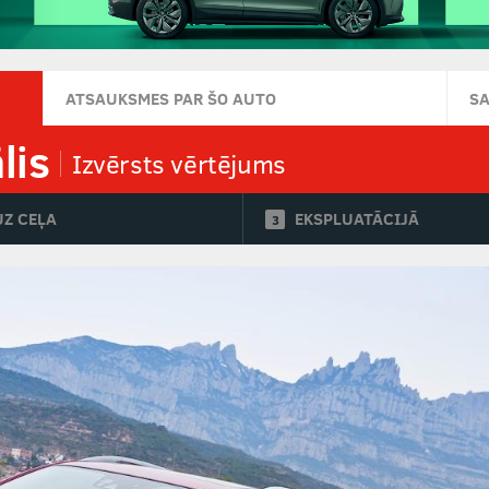
ATSAUKSMES PAR ŠO AUTO
S
lis
Izvērsts vērtējums
UZ CEĻA
EKSPLUATĀCIJĀ