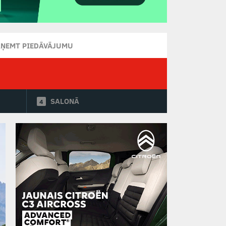
AŅEMT PIEDĀVĀJUMU
SALONĀ