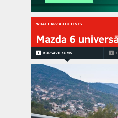
WHAT CAR? AUTO TESTS
Mazda 6 universā
KOPSAVILKUMS