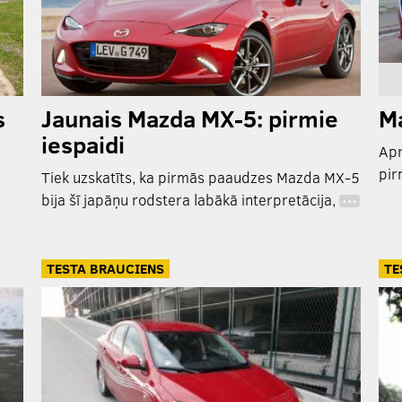
s
Jaunais Mazda MX-5: pirmie
Ma
iespaidi
Apr
pir
Tiek uzskatīts, ka pirmās paaudzes Mazda MX-5
bija šī japāņu rodstera labākā interpretācija,
…
TESTA BRAUCIENS
TE