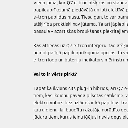
Viena joma, kur Q7 e-tron atšķiras no standa
papildaprīkojumā piedāvātā un ļoti efektīvā 
e-tron papildus masu. Tiesa gan, to var pama
atšķirība praktiski nav jūtama. Te arī jāpiebi
pasaulē - azartiskas braukšanas piekritējie
Kas attiecas uz Q7 e-tron interjeru, tad atšķ
ņemot palīgā papildaprīkojuma opcijas, to var
e-tron logo un bateriju indikators mērinstrum
Vai to ir vērts pirkt?
Tāpat kā ikviens cits plug-in hibrīds, arī Q7
tiem, kas ikdienu pavada pilsētas satiksmē, 
elektromotors bez uzlādes ir kā papildus krav
katru dienu, lai baudītu ražotāja norādīto de
jādara tiem, kurus ieintriģējusi nevis degvie