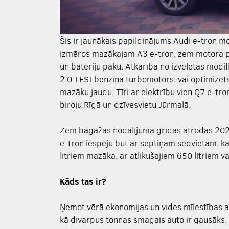
Šis ir jaunākais papildinājums Audi e-tron m
izmēros mazākajam A3 e-tron, zem motora pā
un bateriju paku. Atkarībā no izvēlētās modifi
2,0 TFSI benzīna turbomotors, vai optimizēts 
mazāku jaudu. Tīri ar elektrību vien Q7 e-tron 
biroju Rīgā un dzīvesvietu Jūrmalā.
Zem bagāžas nodalījuma grīdas atrodas 202k
e-tron iespēju būt ar septiņām sēdvietām, kā
litriem mazāka, ar atlikušajiem 650 litriem v
Kāds tas ir?
Ņemot vērā ekonomijas un vides mīlestības au
kā divarpus tonnas smagais auto ir gausāks, 