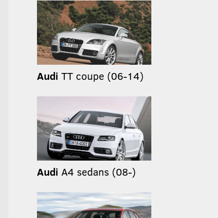
Audi
TT coupe (06-14)
Audi
A4 sedans (08-)