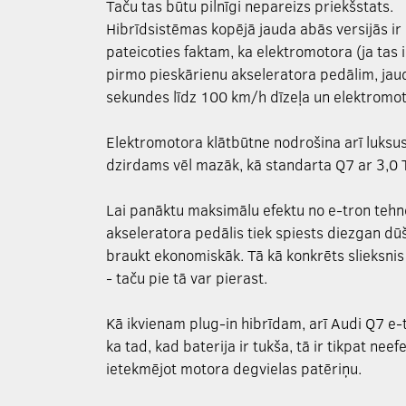
Taču tas būtu pilnīgi nepareizs priekšstats.
Hibrīdsistēmas kopējā jauda abās versijās ir 
pateicoties faktam, ka elektromotora (ja tas 
pirmo pieskārienu akseleratora pedālim, jaud
sekundes līdz 100 km/h dīzeļa un elektromoto
Elektromotora klātbūtne nodrošina arī luksus
dzirdams vēl mazāk, kā standarta Q7 ar 3,0 TD
Lai panāktu maksimālu efektu no e-tron tehno
akseleratora pedālis tiek spiests diezgan dūšī
braukt ekonomiskāk. Tā kā konkrēts slieksnis 
- taču pie tā var pierast.
Kā ikvienam plug-in hibrīdam, arī Audi Q7 e-tr
ka tad, kad baterija ir tukša, tā ir tikpat nee
ietekmējot motora degvielas patēriņu.