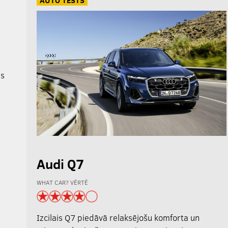
ms
Audi Q7
WHAT CAR? VĒRTĒ
Izcilais Q7 piedāvā relaksējošu komforta un