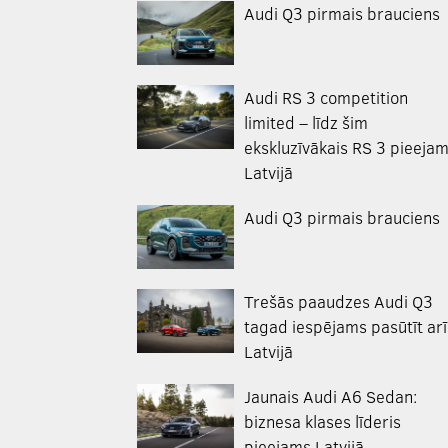
Audi Q3 pirmais brauciens
Audi RS 3 competition
limited – līdz šim
ekskluzīvākais RS 3 pieeja
Latvijā
Audi Q3 pirmais brauciens
Trešās paaudzes Audi Q3
tagad iespējams pasūtīt arī
Latvijā
Jaunais Audi A6 Sedan:
biznesa klases līderis
pieejams Latvijā