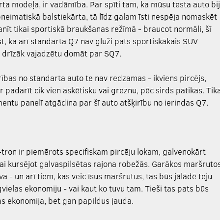
rta modeļa, ir vadāmība. Par spīti tam, ka mūsu testa auto bi
pneimatiskā balstiekārta, tā līdz galam īsti nespēja nomaskēt
nīt tikai sportiskā braukšanas režīmā - braucot normāli, šī
lst, ka arī standarta Q7 nav gluži pats sportiskākais SUV
m drīzāk vajadzētu domāt par SQ7.
irības no standarta auto te nav redzamas - ikviens pircējs,
 padarīt cik vien askētisku vai greznu, pēc sirds patikas. Tika
entu panelī atgādina par šī auto atšķirību no ierindas Q7.
 e-tron ir piemērots specifiskam pircēju lokam, galvenokārt
vai kursējot galvaspilsētas rajona robežās. Garākos maršruto
a - un arī tiem, kas veic īsus maršrutus, tas būs jālādē teju
gvielas ekonomiju - vai kaut ko tuvu tam. Tieši tas pats būs
las ekonomija, bet gan papildus jauda.