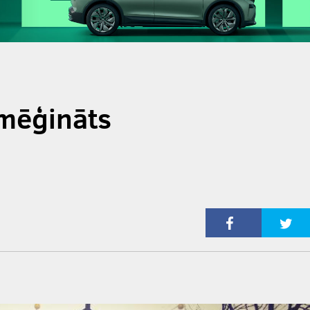
zmēģināts