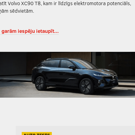
tīt Volvo XC90 T8, kam ir līdzīgs elektromotora potenciāls,
tiņām sēdvietām.
 garām iespēju ietaupīt...
AUTO TESTS