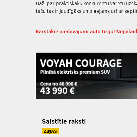
Daži par praktiskāku konkurentu varētu uzska
taču tas ir jaudīgāks un pieejams arī ar sep
Karstākie piedāvājumi auto tirgū! Nepalaid
Saistītie raksti
ZIŅAS