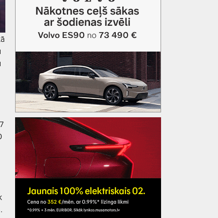
kā
u
u
Q7
0
k
.