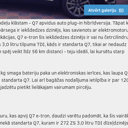
Atvērt galeriju
odeļu klāstam - Q7 apvidus auto plug-in hibrīdversija. Tāpat 
rsega ir iekšdedzes dzinējs, kas savienots ar elektromotor
kācijas, Q7 e-tron šis iekšdedzes dzinējs ir vai nu četrcilindr
3,0 litru tilpuma TDI, kāds ir standarta Q7, tikai ar nedaudz
spēj veikt līdz 56 km distanci - teju ideāli, lai kursētu starp
g smaga bateriju paka un elektroniskas ierīces, kas laupa 
 standarta Q7. Lai arī bagāžas nodalījuma ietilpība ir par 12
ajadzētu pietikt lielākajam vairumam pircēju.
ru, kas apvij Q7 e-tron, daudzi varētu padomāt, ka šis vairā
nekā standarta Q7, kuram ir 272 ZS 3,0 litru TDI dīzeļdzinējs