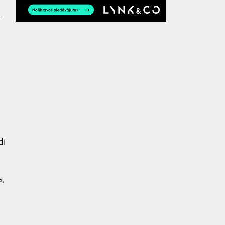
-
di
ā,