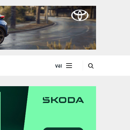
🔎
Vēl