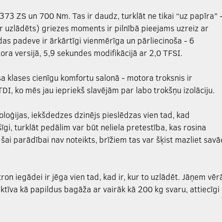
373 ZS un 700 Nm. Tas ir daudz, turklāt ne tikai “uz papīra” 
ir uzlādēts) griezes moments ir pilnībā pieejams uzreiz ar
as padeve ir ārkārtīgi vienmērīga un pārliecinoša - 6
ra versijā, 5,9 sekundes modifikācijā ar 2,0 TFSI.
a klases cienīgu komfortu salonā - motora troksnis ir
I, ko mēs jau iepriekš slavējām par labo trokšņu izolāciju.
loģijas, iekšdedzes dzinējs pieslēdzas vien tad, kad
gi, turklāt pedālim var būt neliela pretestība, kas rosina
šai parādībai nav noteikts, brīžiem tas var šķist mazliet savā
on iegādei ir jēga vien tad, kad ir, kur to uzlādēt. Jāņem vēr
fektīva kā papildus bagāža ar vairāk kā 200 kg svaru, attiecīgi