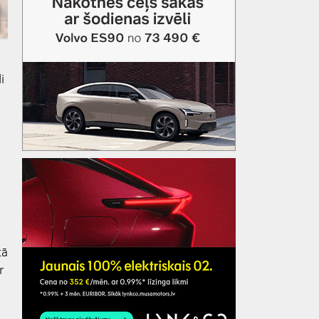
i
tā
r