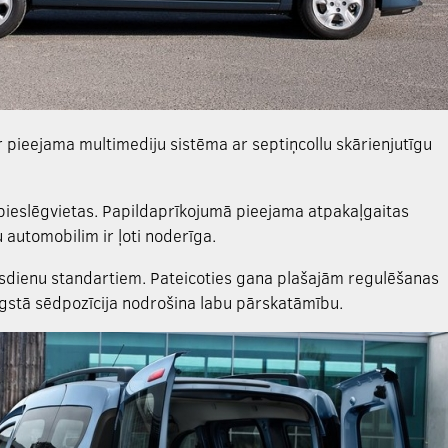
r pieejama multimediju sistēma ar septiņcollu skārienjutīgu
 pieslēgvietas. Papildaprīkojumā pieejama atpakaļgaitas
 automobilim ir ļoti noderīga.
ūsdienu standartiem. Pateicoties gana plašajām regulēšanas
ugstā sēdpozīcija nodrošina labu pārskatāmību.