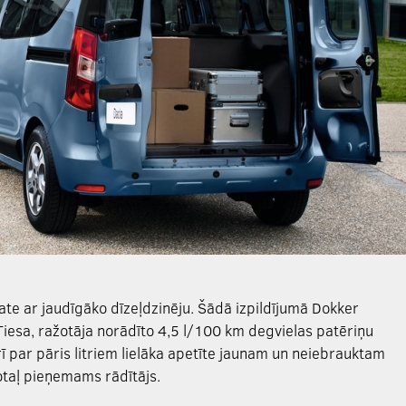
ate ar jaudīgāko dīzeļdzinēju. Šādā izpildījumā Dokker
esa, ražotāja norādīto 4,5 l/100 km degvielas patēriņu
ī par pāris litriem lielāka apetīte jaunam un neiebrauktam
otaļ pieņemams rādītājs.