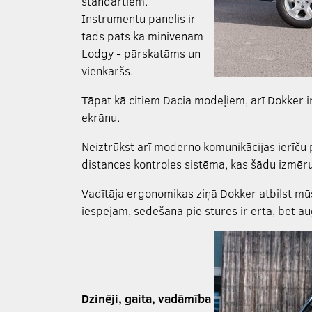
standartiem.
Instrumentu panelis ir
tāds pats kā minivenam
Lodgy - pārskatāms un
vienkāršs.
Tāpat kā citiem Dacia modeļiem, arī Dokker i
ekrānu.
Neiztrūkst arī moderno komunikācijas ierīču
distances kontroles sistēma, kas šādu izmēru
Vadītāja ergonomikas ziņā Dokker atbilst m
iespējām, sēdēšana pie stūres ir ērta, bet a
Dzinēji, gaita, vadāmība