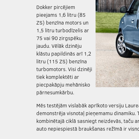
Dokker pircējiem
pieejams 1,6 litru (85
ZS) benzīna motors un
1,5 litru turbodīzelis ar
75 vai 90 zirgspēku
jaudu. Vēlāk dzinēju
klāstu papildinās arī 1,2
litru (115 ZS) benzīna
turbomotors. Visi dzinēji
tiek komplektēti ar
piecpakāpju mehānisko
pārnesumkārbu.
Mēs testējām vislabāk aprīkoto versiju Laure
demonstrēja visnotaļ pieņemamu dinamiku. Ti
kombinētajā ciklā sasniegt neizdevās, taču ar
auto nepiespiestā braukšanas režīmā ir visn