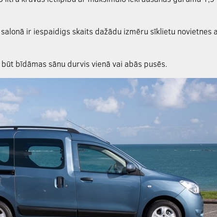
 salonā ir iespaidigs skaits dažādu izmēru sīklietu novietnes 
 būt bīdāmas sānu durvis vienā vai abās pusēs.