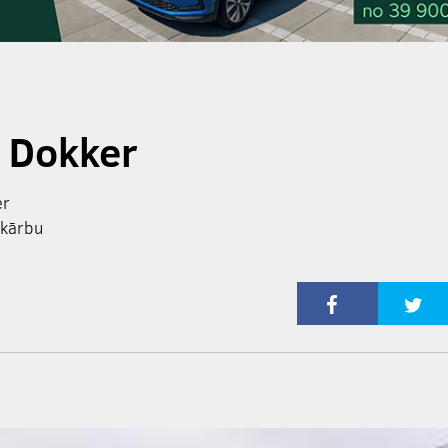
a Dokker
er
mkārbu