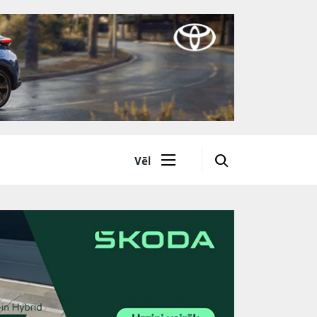
🔎
Vēl