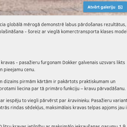
Atvērt galeriju
cia globālā mērogā demonstrē labus pārdošanas rezultātus,
plašināšana - šoreiz ar vieglā komerctransporta klases model
 kravas - pasažieru furgonam Dokker galvenais uzsvars likts
 un pieejamu cenu.
m dizains pirmām kārtām ir pakārtots praktiskumam un
rprotami liecina par tā primāro funkciju – kravu pārvadāšanu.
ar iespēju to viegli pārvērst par
kravinieku
. Pasažieru varian
t otrās rindas sēdekļus, maksimālais kravas telpas apjoms jau i
litru kravas ietilpību ar maksimālo iekraušanas garumu 1,9