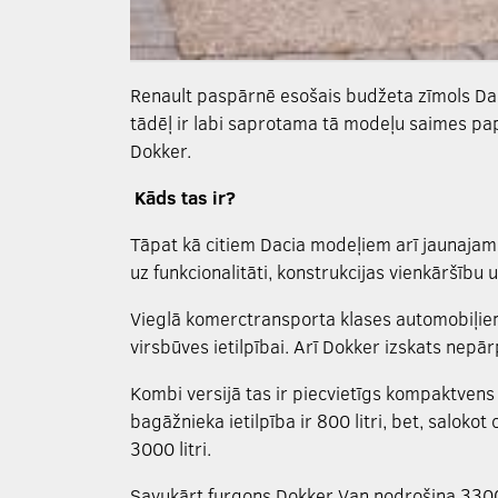
Renault paspārnē esošais budžeta zīmols Da
tādēļ ir labi saprotama tā modeļu saimes pa
Dokker.
Kāds tas ir?
Tāpat kā citiem Dacia modeļiem arī jaunajam
uz funkcionalitāti, konstrukcijas vienkāršību
Vieglā komerctransporta klases automobiļie
virsbūves ietilpībai. Arī Dokker izskats nepā
Kombi versijā tas ir piecvietīgs kompaktvens 
bagāžnieka ietilpība ir 800 litri, bet, saloko
3000 litri.
Savukārt furgons Dokker Van nodrošina 3300 