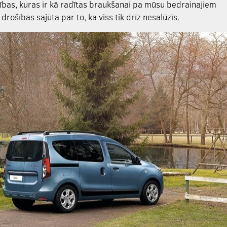
ības, kuras ir kā radītas braukšanai pa mūsu bedrainajiem
ošības sajūta par to, ka viss tik drīz nesalūzīs.