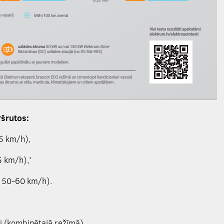
ršrutos:
5 km/h),
5 km/h),'
s 50-60 km/h).
i (kombinētajā režīmā),