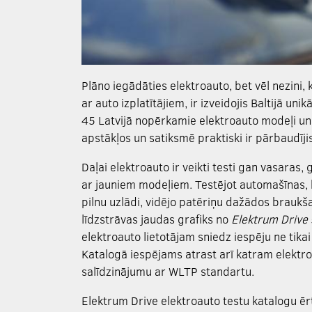
Plāno iegādāties elektroauto, bet vēl nezini
ar auto izplatītājiem, ir izveidojis Baltijā un
45 Latvijā nopērkamie elektroauto modeļi un k
apstākļos un satiksmē praktiski ir pārbaudīji
Daļai elektroauto ir veikti testi gan vasaras,
ar jauniem modeļiem. Testējot automašīnas, 
pilnu uzlādi, vidējo patēriņu dažādos braukša
līdzstrāvas jaudas grafiks no
Elektrum Drive
elektroauto lietotājam sniedz iespēju ne tika
Katalogā iespējams atrast arī katram elektr
salīdzinājumu ar WLTP standartu.
Elektrum Drive elektroauto testu katalogu ēr