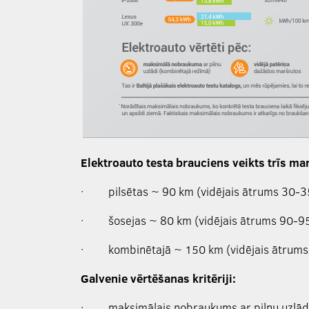
Elektroauto testa brauciens veikts trīs ma
·
pilsētas ~ 90 km (vidējais ātrums 30-3
·
šosejas ~ 80 km (vidējais ātrums 90-9
·
kombinētajā ~ 150 km (vidējais ātrum
Galvenie vērtēšanas kritēriji:
·
maksimālais nobraukums ar pilnu uzlād