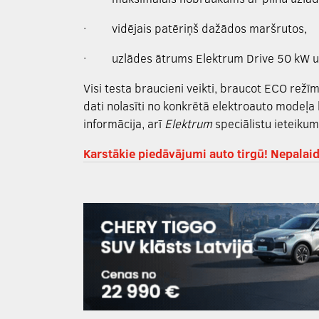
·
vidējais patēriņš dažādos maršrutos,
·
uzlādes ātrums Elektrum Drive 50 kW u
Visi testa braucieni veikti, braucot ECO rež
dati nolasīti no konkrētā elektroauto modeļa
informācija, arī
Elektrum
speciālistu ieteikum
Karstākie piedāvājumi auto tirgū! Nepalaid