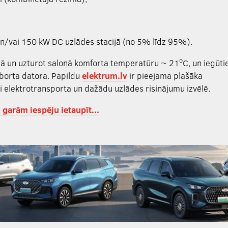
n/vai 150 kW DC uzlādes stacijā (no 5% līdz 95%).
o
īmā un uzturot salonā komforta temperatūru ~ 21
C, un iegūti
 borta datora. Papildu
elektrum.lv
ir pieejama plašāka
i elektrotransporta un dažādu uzlādes risinājumu izvēlē.
 garām iespēju ietaupīt...