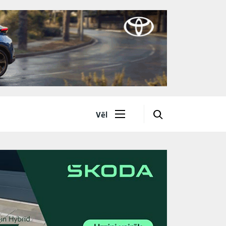
🔎
Vēl