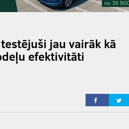
testējuši jau vairāk kā
eļu efektivitāti