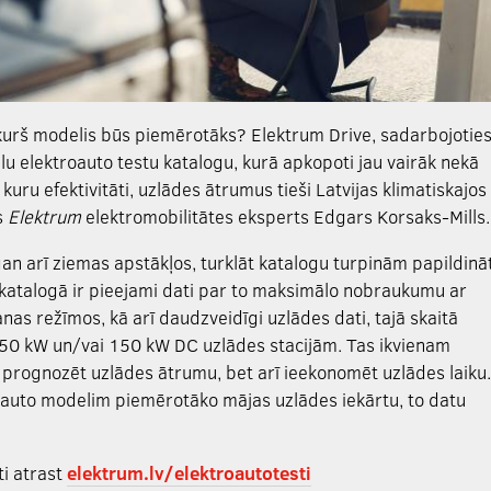
, kurš modelis būs piemērotāks? Elektrum Drive, sadarbojotie
ikālu elektroauto testu katalogu, kurā apkopoti jau vairāk nekā
uru efektivitāti, uzlādes ātrumus tieši Latvijas klimatiskajos
s
Elektrum
elektromobilitātes eksperts Edgars Korsaks-Mills.
 gan arī ziemas apstākļos, turklāt katalogu turpinām papildinā
katalogā ir pieejami dati par to maksimālo nobraukumu ar
nas režīmos, kā arī daudzveidīgi uzlādes dati, tajā skaitā
50 kW un/vai 150 kW DC uzlādes stacijām. Tas ikvienam
i prognozēt uzlādes ātrumu, bet arī ieekonomēt uzlādes laiku.
oauto modelim piemērotāko mājas uzlādes iekārtu, to datu
ti atrast
elektrum.lv/elektroautotesti