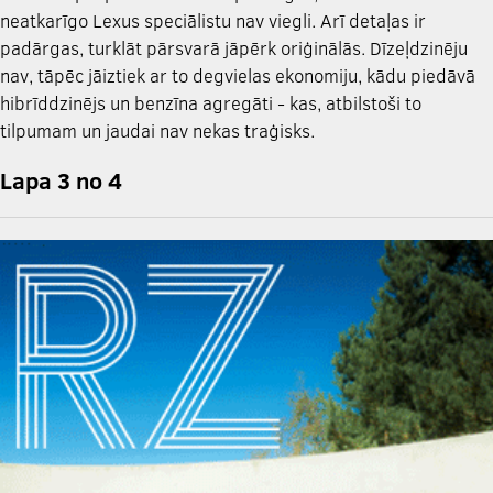
neatkarīgo Lexus speciālistu nav viegli. Arī detaļas ir
padārgas, turklāt pārsvarā jāpērk oriģinālās. Dīzeļdzinēju
nav, tāpēc jāiztiek ar to degvielas ekonomiju, kādu piedāvā
hibrīddzinējs un benzīna agregāti - kas, atbilstoši to
tilpumam un jaudai nav nekas traģisks.
Lapa 3 no 4