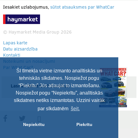
Iesakiet uzlabojumus,
sūtot atsauksmes par WhatCar
© Haymarket Media Group 2026
Lapas karte
Datu aizsardzība
Kontakti
Noteikumi un nosacījumi
Par What Car?
Šī tīmekļa vietne izmanto analītiskās un
tehniskās sīkdatnes. Nospiežot pogu
Lasi arī What Car? žurnālus
“Piekrītu” Jūs atļaujat to izmantošanu.
Nospiežot pogu “Nepiekrītu”, analītiskās
sīkdatnes netiks izmantotas. Uzzini vairāk
par sīkdatnēm
šeit.
Nepiekrītu
Piekrītu