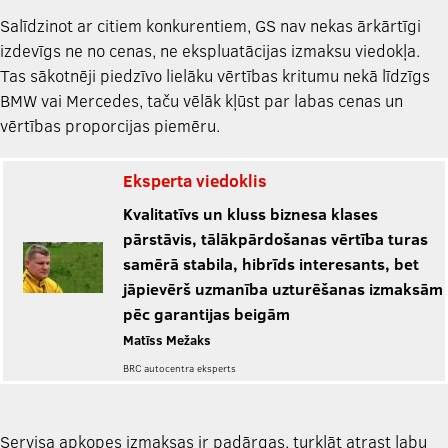
Salīdzinot ar citiem konkurentiem, GS nav nekas ārkārtīgi
izdevīgs ne no cenas, ne ekspluatācijas izmaksu viedokļa.
Tas sākotnēji piedzīvo lielāku vērtības kritumu nekā līdzīgs
BMW vai Mercedes, taču vēlāk kļūst par labas cenas un
vērtības proporcijas piemēru.
Eksperta viedoklis
Kvalitatīvs un kluss biznesa klases
pārstāvis, tālākpārdošanas vērtība turas
samērā stabila, hibrīds interesants, bet
jāpievērš uzmanība uzturēšanas izmaksām
pēc garantijas beigām
Matīss Mežaks
BRC autocentra eksperts
Servisa apkopes izmaksas ir padārgas, turklāt atrast labu