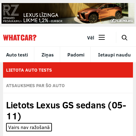
🔎
Vēl
Auto testi
Ziņas
Padomi
Ietaupi naudu
LIETOTA AUTO TESTS
ATSAUKSMES PAR ŠO AUTO
Lietots Lexus GS sedans (05-
11)
Vairs nav ražošanā