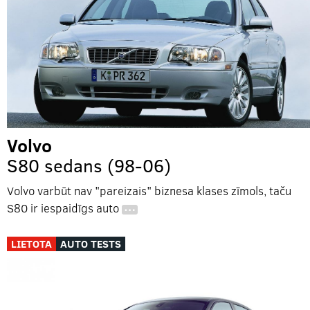
Volvo
S80 sedans (98-06)
Volvo varbūt nav "pareizais" biznesa klases zīmols, taču
S80 ir iespaidīgs auto
…
LIETOTA
AUTO TESTS