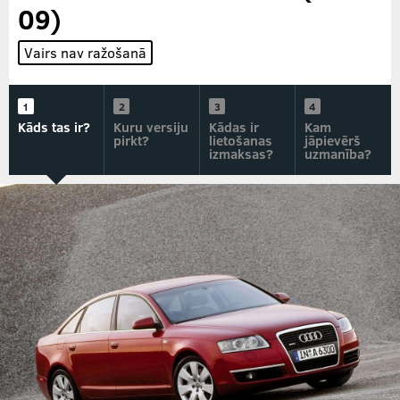
09)
Vairs nav ražošanā
Kāds tas ir?
Kuru versiju
Kādas ir
Kam
pirkt?
lietošanas
jāpievērš
izmaksas?
uzmanība?