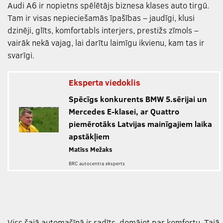
Audi A6 ir nopietns spēlētājs biznesa klases auto tirgū.
Tam ir visas nepieciešamās īpašības – jaudīgi, klusi
dzinēji, glīts, komfortabls interjers, prestižs zīmols –
vairāk nekā vajag, lai darītu laimīgu ikvienu, kam tas ir
svarīgi.
Eksperta viedoklis
Spēcīgs konkurents BMW 5.sērijai un
Mercedes E-klasei, ar Quattro
piemērotāks Latvijas mainīgajiem laika
apstākļiem
Matīss Mežaks
BRC autocentra eksperts
Viss šajā automašīnā ir radīts, domājot par komfortu. Tajā