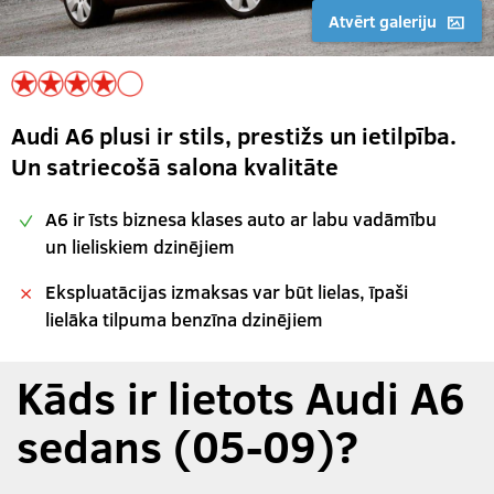
Atvērt galeriju
Audi A6 plusi ir stils, prestižs un ietilpība.
Un satriecošā salona kvalitāte
A6 ir īsts biznesa klases auto ar labu vadāmību
un lieliskiem dzinējiem
Ekspluatācijas izmaksas var būt lielas, īpaši
lielāka tilpuma benzīna dzinējiem
Kāds ir lietots Audi A6
sedans (05-09)?