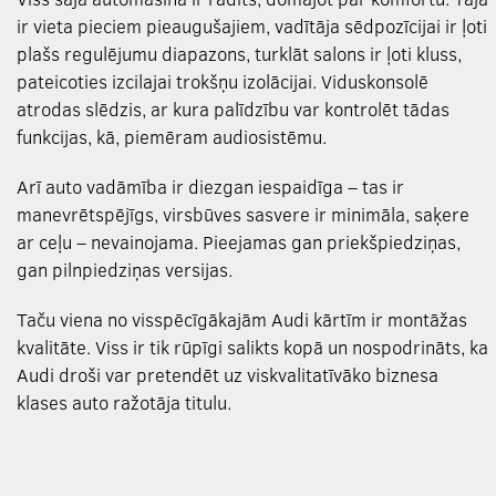
ir vieta pieciem pieaugušajiem, vadītāja sēdpozīcijai ir ļoti
plašs regulējumu diapazons, turklāt salons ir ļoti kluss,
pateicoties izcilajai trokšņu izolācijai. Viduskonsolē
atrodas slēdzis, ar kura palīdzību var kontrolēt tādas
funkcijas, kā, piemēram audiosistēmu.
Arī auto vadāmība ir diezgan iespaidīga – tas ir
manevrētspējīgs, virsbūves sasvere ir minimāla, saķere
ar ceļu – nevainojama. Pieejamas gan priekšpiedziņas,
gan pilnpiedziņas versijas.
Taču viena no visspēcīgākajām Audi kārtīm ir montāžas
kvalitāte. Viss ir tik rūpīgi salikts kopā un nospodrināts, ka
Audi droši var pretendēt uz viskvalitatīvāko biznesa
klases auto ražotāja titulu.