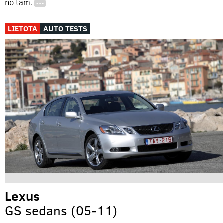
no tām.
…
LIETOTA
AUTO TESTS
Lexus
GS sedans (05-11)