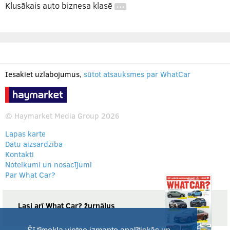
Klusākais auto biznesa klasē
…
Iesakiet uzlabojumus,
sūtot atsauksmes par WhatCar
© Haymarket Media Group 2026
Lapas karte
Datu aizsardzība
Kontakti
Noteikumi un nosacījumi
Par What Car?
Lasi arī What Car? žurnālus