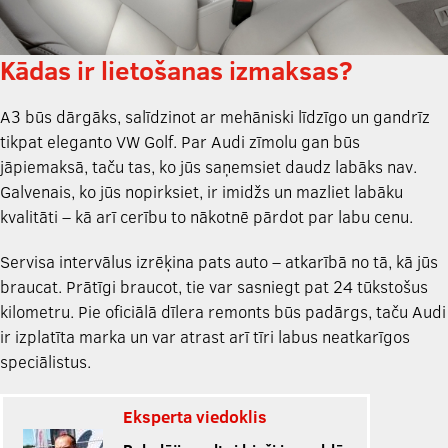
Kādas ir lietošanas izmaksas?
A3 būs dārgāks, salīdzinot ar mehāniski līdzīgo un gandrīz
tikpat eleganto VW Golf. Par Audi zīmolu gan būs
jāpiemaksā, taču tas, ko jūs saņemsiet daudz labāks nav.
Galvenais, ko jūs nopirksiet, ir imidžs un mazliet labāku
kvalitāti – kā arī cerību to nākotnē pārdot par labu cenu.
Servisa intervālus izrēķina pats auto – atkarībā no tā, kā jūs
braucat. Prātīgi braucot, tie var sasniegt pat 24 tūkstošus
kilometru. Pie oficiālā dīlera remonts būs padārgs, taču Audi
ir izplatīta marka un var atrast arī tīri labus neatkarīgos
speciālistus.
Eksperta viedoklis