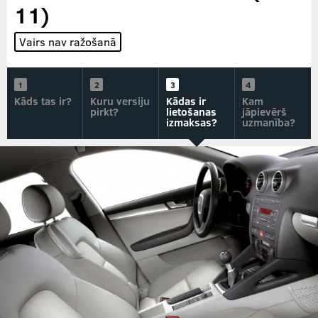
11)
Vairs nav ražošanā
Kāds tas ir?
Kuru versiju
Kādas ir
Kam
pirkt?
lietošanas
jāpievērš
izmaksas?
uzmanība?