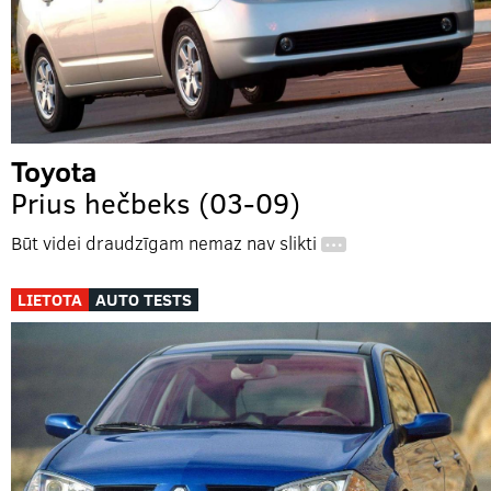
Toyota
Prius hečbeks (03-09)
Būt videi draudzīgam nemaz nav slikti
…
LIETOTA
AUTO TESTS