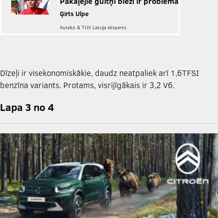
Pakaļējie gultņi bieži ir problēma
Ģirts Ulpe
Auteko & TUV Latvija eksperts
Dīzeļi ir visekonomiskākie, daudz neatpaliek arī 1,6TFSI
benzīna variants. Protams, visrijīgākais ir 3,2 V6.
Lapa 3 no 4