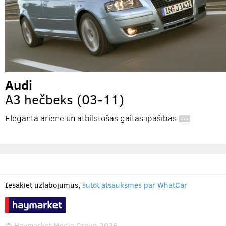
Audi
A3 hečbeks (03-11)
Eleganta āriene un atbilstošas gaitas īpašības
…
Iesakiet uzlabojumus,
sūtot atsauksmes par WhatCar
© Haymarket Media Group 2026