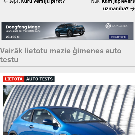
Iepr.
Kuru versiju pirkt?
Nāk.
Kam jāpievērš
uzmanība?
Vairāk lietotu mazie ģimenes auto
testu
LIETOTA
AUTO TESTS