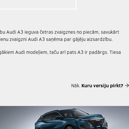
bu Audi A3 ieguva četras zvaigznes no piecām, savukārt
vienu zvaigzni Audi A3 saņēma par gājēju aizsardzību.
rgākiem Audi modeļiem, taču arī pats A3 ir padārgs. Tiesa
Nāk.
Kuru versiju pirkt?