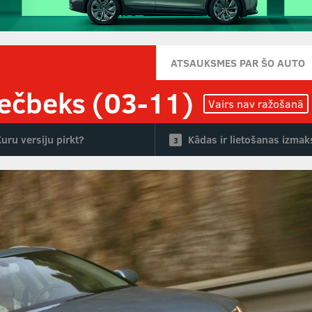
ATSAUKSMES PAR ŠO AUTO
hečbeks (03-11)
Vairs nav ražošanā
uru versiju pirkt?
Kādas ir lietošanas izma