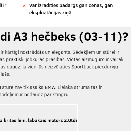
 ir
Var izrādīties padārgs gan cenas, gan
ekspluatācijas ziņā
Audi A3 hečbeks (03-11)?
 ir kārtīgi nostrādāts un elegants. Sēdekļiem un stūrei ir
s praktiski jebkuras prasības. Vietas aizmugurē ir vairāk
nav daudz, ja vien jūs neizvēlaties Sportback piecdurvju
lašs.
 stūre nav tik asa kā BMW. Lielākā ātrumā tas ir
modeļiem ir nedaudz par stingru.
ba krītās lēni, labākais motors 2.0tdi