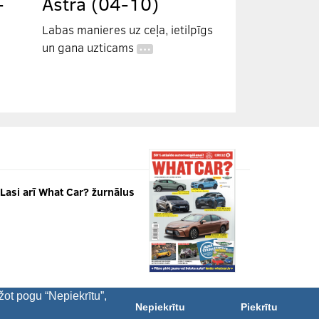
-
Astra (04-10)
Labas manieres uz ceļa, ietilpīgs
un gana uzticams
…
Lasi arī What Car? žurnālus
žot pogu “Nepiekrītu”,
Nepiekrītu
Piekrītu