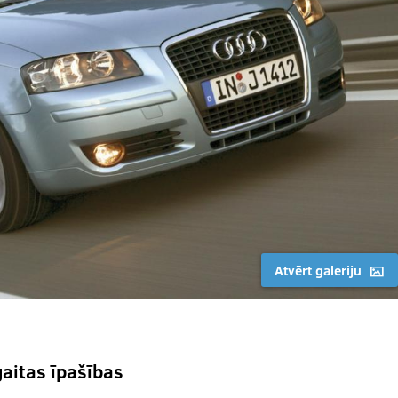
Atvērt galeriju
gaitas īpašības