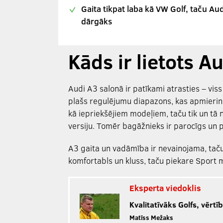
Gaita tikpat laba kā VW Golf, taču Audi
dārgāks
Kāds ir lietots 
Audi A3 salonā ir patīkami atrasties – viss
plašs regulējumu diapazons, kas apmierinā
kā iepriekšējiem modeļiem, taču tik un tā 
versiju. Tomēr bagāžnieks ir parocīgs un p
A3 gaita un vadāmība ir nevainojama, taču
komfortabls un kluss, taču piekare Sport 
Eksperta viedoklis
Kvalitatīvāks Golfs, vērtī
Matīss Mežaks