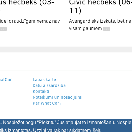
us hečbeks (03-
Civic hečbeks (06
)
11)
videi draudzīgam nemaz nav
Avangardisks izskats, bet ne
visām gaumēm
…
…
hatCar
Lapas karte
Datu aizsardzība
Kontakti
Noteikumi un nosacījumi
Par What Car?
s. Nospiežot pogu “Piekrītu” Jūs atļaujat to izmantošanu. Nospie
tiks izmantotas. Uzzini vairāk par sīkdatnēm
šeit.