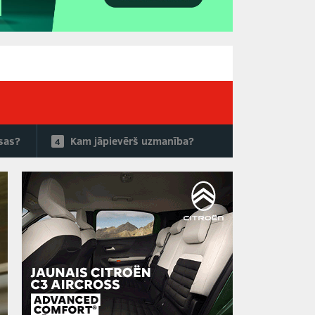
ksas?
Kam jāpievērš uzmanība?