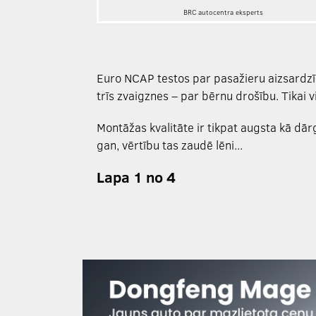
BRC autocentra eksperts
Euro NCAP testos par pasažieru aizsardzī
trīs zvaigznes – par bērnu drošību. Tikai 
Montāžas kvalitāte ir tikpat augsta kā dā
gan, vērtību tas zaudē lēni...
Lapa 1 no 4