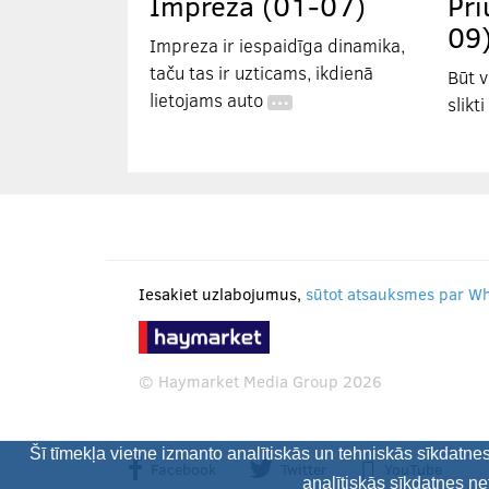
Impreza (01-07)
Pri
09
Impreza ir iespaidīga dinamika,
taču tas ir uzticams, ikdienā
Būt 
lietojams auto
slikti
…
Iesakiet uzlabojumus,
sūtot atsauksmes par W
© Haymarket Media Group 2026
Šī tīmekļa vietne izmanto analītiskās un tehniskās sīkdatne
Facebook
Twitter
YouTube
analītiskās sīkdatnes ne