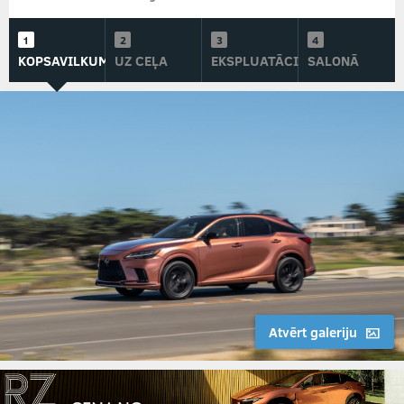
KOPSAVILKUMS
UZ CEĻA
EKSPLUATĀCIJĀ
SALONĀ
Atvērt galeriju