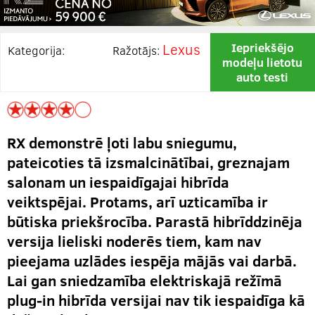
Lexus
Iepriekšējo
Kategorija:
Ražotājs:
modeļu lietotu
auto testi
RX demonstrē ļoti labu sniegumu,
pateicoties tā izsmalcinātībai, greznajam
salonam un iespaidīgajai hibrīda
veiktspējai. Protams, arī uzticamība ir
būtiska priekšrocība. Parastā hibrīddzinēja
versija lieliski noderēs tiem, kam nav
pieejama uzlādes iespēja mājās vai darbā.
Lai gan sniedzamība elektriskajā režīmā
plug-in hibrīda versijai nav tik iespaidīga kā