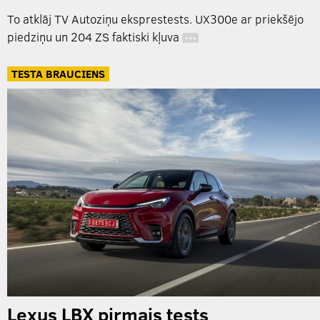
To atklāj TV Autoziņu eksprestests. UX300e ar priekšējo
piedziņu un 204 ZS faktiski kļuva
…
TESTA BRAUCIENS
Lexus LBX pirmais tests