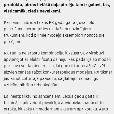
produktu, pirms lielākā daļa pircēju tam ir gatavi, tas,
visticamāk, cietīs neveiksmi.
Par laimi, hibrīda Lexus RX gadu gaitā guva lielu
piekrišanu, neraugoties uz dažiem nozīmīgiem
trūkumiem, kad pirmie modeļa eksemplāri nonāca pie
pircējiem.
RX radīja neierastu kombināciju, luksusa SUV virsbūvi
apvienojot ar elektrificētu dzinēju, kas padarīja šo modeli
par sava veida pionieri. Un, lai gan citi autoražotāji vēl
aizvien cenšas ražot konkurētspējīgus modeļus, RX tikmēr
jau aiziet ceturtajā paaudzē, saglabājot nemainīgu
uzticību hibrīda tehnoloģijām.
Lai neatpaliktu no sāncenšiem, Lexus gadu gaitā ir
turpinājis pilnveidot pievilcīgo apvidnieku, padarot to
ērtāku, klusāku un modernām ekstrām aprīkotāku. Auto