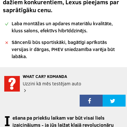
dažiem konkurentiem, Lexus pieejams par
saprātīgāku cenu.
Laba montāžas un apdares materiālu kvalitāte,
kluss salons, efektīvs hibrīddzinējs.
Sāncenši būs sportiskāki, bagātīgi aprīkotās
versijas ir dārgas, PHEV sniedzamība varēja būt
labāka.
WHAT CAR? KOMANDA
Uzzini kā mēs testējam auto
I
ešana pa priekšu laikam var būt visai liels
izaicinājums - ja jūs laižat klajā revolucionāru