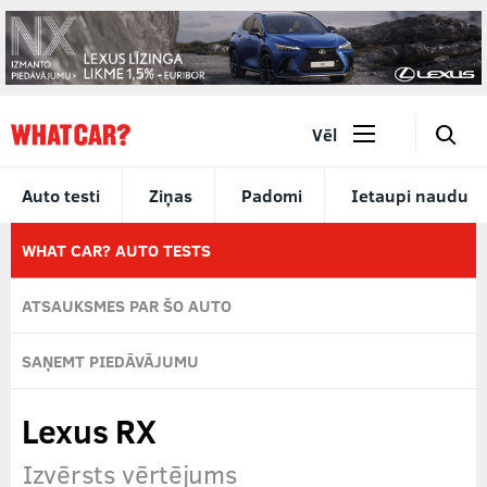
🔎
Vēl
Auto testi
Ziņas
Padomi
Ietaupi naudu
WHAT CAR? AUTO TESTS
ATSAUKSMES PAR ŠO AUTO
SAŅEMT PIEDĀVĀJUMU
Lexus RX
Izvērsts vērtējums