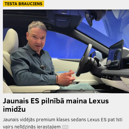
TESTA BRAUCIENS
Jaunais ES pilnībā maina Lexus
imidžu
Jaunais vidējās premium klases sedans Lexus ES pat īsti
vairs nelīdzinās ierastajiem
…