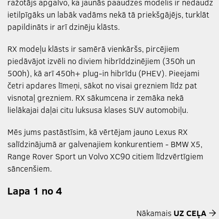
ražotājs apgalvo, ka jaunās paaudzes modelis ir nedaudz
ietilpīgāks un labāk vadāms nekā tā priekšgājējs, turklāt
papildināts ir arī dzinēju klāsts.
RX modeļu klāsts ir samērā vienkāršs, pircējiem
piedāvājot izvēli no diviem hibrīddzinējiem (350h un
500h), kā arī 450h+ plug-in hibrīdu (PHEV). Pieejami
četri apdares līmeņi, sākot no visai grezniem līdz pat
visnotaļ grezniem. RX sākumcena ir zemāka nekā
lielākajai daļai citu luksusa klases SUV automobiļu.
Mēs jums pastāstīsim, kā vērtējam jauno Lexus RX
salīdzinājumā ar galvenajiem konkurentiem - BMW X5,
Range Rover Sport un Volvo XC90 citiem līdzvērtīgiem
sāncenšiem.
Lapa 1 no 4
Nākamais
UZ CEĻA