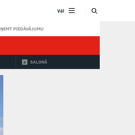
🔎
Vēl
AŅEMT PIEDĀVĀJUMU
SALONĀ