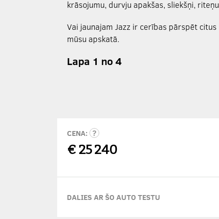
krāsojumu, durvju apakšas, sliekšņi, riteņ
Vai jaunajam Jazz ir cerības pārspēt citu
mūsu apskatā.
Lapa 1 no 4
CENA:
€
25 240
DALIES AR ŠO AUTO TESTU