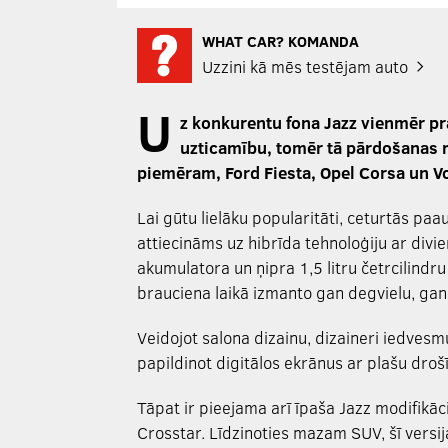
WHAT CAR? KOMANDA
Uzzini kā mēs testējam auto
U
z konkurentu fona Jazz vienmēr pr
uzticamību, tomēr tā pārdošanas r
piemēram, Ford Fiesta, Opel Corsa un V
Lai gūtu lielāku popularitāti, ceturtās pa
attiecināms uz hibrīda tehnoloģiju ar div
akumulatora un ņipra 1,5 litru četrcilindru
brauciena laikā izmanto gan degvielu, gan 
Veidojot salona dizainu, dizaineri iedve
papildinot digitālos ekrānus ar plašu droš
Tāpat ir pieejama arī īpaša Jazz modifikā
Crosstar. Līdzinoties mazam SUV, šī versi