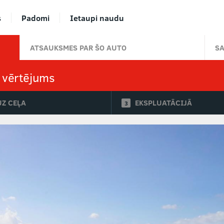
s
Padomi
Ietaupi naudu
ATSAUKSMES PAR ŠO AUTO
S
s vērtējums
UZ CEĻA
EKSPLUATĀCIJĀ