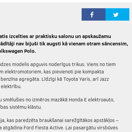
atis izcelties ar praktisku salonu un apskaužamu
ādītāji nav bijuši tik augsti kā vienam otram sāncensim,
olkswagen Polo.
audzes modelis apguvis noderīgus trikus. Viens no tiem
iem elektromotoriem, kas pievienoti pie kompakta
 benzīna agregāta. Līdzīgi kā Toyota Yaris, arī Jazz
elektrību.
smu smēlušies no izmēros mazākā Honda E elektroauto,
ības sistēmu klāstu.
cija, kas paredzēta braukšanai sarežģītākos apstākļos –
ja atgādina Ford Fiesta Active. Lai pasargātu virsbūves