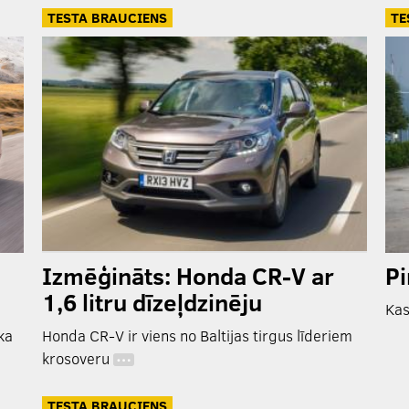
TESTA BRAUCIENS
TE
Izmēģināts: Honda CR-V ar
Pi
1,6 litru dīzeļdzinēju
Kas
ka
Honda CR-V ir viens no Baltijas tirgus līderiem
krosoveru
…
TESTA BRAUCIENS