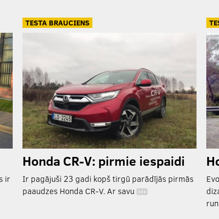
TESTA BRAUCIENS
TE
Honda CR-V: pirmie iespaidi
Ho
 ir
Ir pagājuši 23 gadi kopš tirgū parādījās pirmās
Evo
paaudzes Honda CR-V. Ar savu
diz
…
run