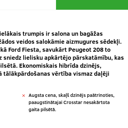
elākais trumpis ir salona un bagāžas
dažādos veidos salokāmie aizmugures sēdekļi.
 kā Ford Fiesta, savukārt Peugeot 208 to
z sniedz lielisku apkārtējo pārskatāmību, kas
ilsētā. Ekonomiskais hibrīda dzinējs,
ā tālākpārdošanas vērtība vismaz daļēji
Augsta cena, skaļš dzinējs paātrinoties,
paaugstinātajai Crosstar nesakārtota
gaita pilsētā.