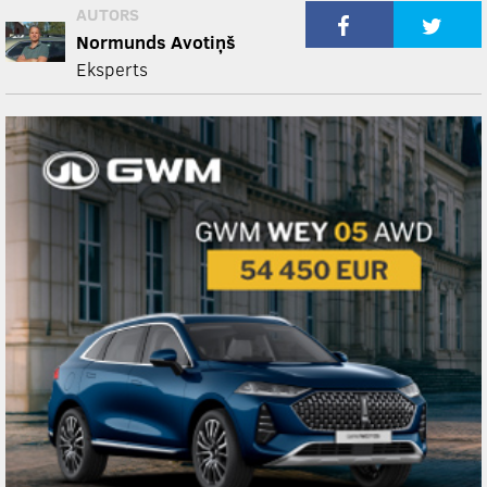
AUTORS
Normunds Avotiņš
Eksperts