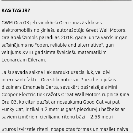
KAS TAS IR?
GWM Ora 03 jeb vienkārši Ora ir mazās klases
elektromobilis no ķīniešu autoražotāja Great Wall Motors.
Ora apakšzīmols parādījās 2018. gadā, un tā vārds ir gan
saīsinājums no “open, reliable and alternative”, gan
veltījums XVIII gadsimta šveiciešu matemātiķim
Leonardam Eileram.
Ja šī savādā saikne liek saraukt uzacis, lūk, vēl divi
interesanti fakti – Ora stila autors ir Porsche bijušais
dizainers Emanuels Derta, savukārt pašreizējais Mini
Cooper Electric tiek ražots Great Wall Motors rūpnīcā Ķīnā.
Ora 03, ko citur pazīst ar nosaukumu Good Cat vai pat
Funky Cat, ir tikai 4,2 metrus garš piecdurvju hečbeks ar
saviem izmēriem cienījamu riteņu bāzi – 2,65 metri.
Stūros izvirzītie riteņi, noapaļotās formas un mazliet naivā