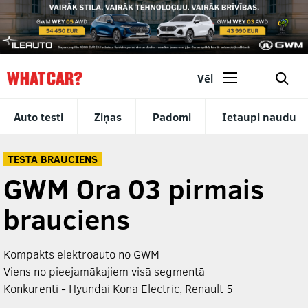
🔎
Vēl
Auto testi
Ziņas
Padomi
Ietaupi naudu
TESTA BRAUCIENS
GWM Ora 03 pirmais
brauciens
Kompakts elektroauto no GWM
Viens no pieejamākajiem visā segmentā
Konkurenti - Hyundai Kona Electric, Renault 5