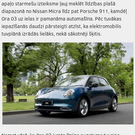
apaļo starmešu izteiksme ļauj meklēt līdzības plašā
diapazonā no Nissan Micra līdz pat Porsche 911, kamdēļ
Ora 03 uz ielas ir pamanāma automašīna. Pēc tuvākas
iepazīšanās daudzi pārsteigti atzīst, ka elektromobilis
tuvplānā izrādās lielāks, nekā sākotnēji šķitis.