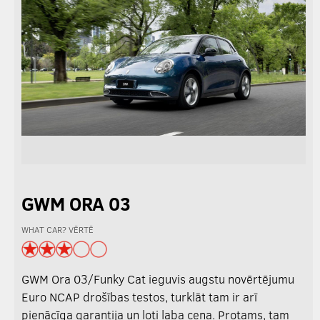
GWM ORA 03
WHAT CAR? VĒRTĒ
GWM Ora 03/Funky Cat ieguvis augstu novērtējumu
Euro NCAP drošības testos, turklāt tam ir arī
pienācīga garantija un ļoti laba cena. Protams, tam