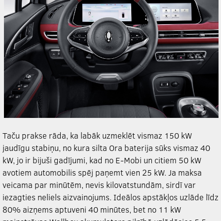
Taču prakse rāda, ka labāk uzmeklēt vismaz 150 kW
jaudīgu stabiņu, no kura silta Ora baterija sūks vismaz 40
kW, jo ir bijuši gadījumi, kad no E-Mobi un citiem 50 kW
avotiem automobilis spēj paņemt vien 25 kW. Ja maksa
veicama par minūtēm, nevis kilovatstundām, sirdī var
iezagties neliels aizvainojums. Ideālos apstākļos uzlāde līdz
80% aizņems aptuveni 40 minūtes, bet no 11 kW