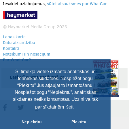
Iesakiet uzlabojumus,
sūtot atsauksmes par WhatCar
© Haymarket Media Group 2026
Lapas karte
Datu aizsardzība
Kontakti
Noteikumi un nosacījumi
Par What Car?
Šī tīmekļa vietne izmanto analītiskās un
Lasi arī What Car? žurnālus
tehniskās sīkdatnes. Nospiežot pogu
“Piekrītu” Jūs atļaujat to izmantošanu.
Nospiežot pogu “Nepiekrītu”, analītiskās
sīkdatnes netiks izmantotas. Uzzini vairāk
par sīkdatnēm
šeit.
Nepiekrītu
Piekrītu