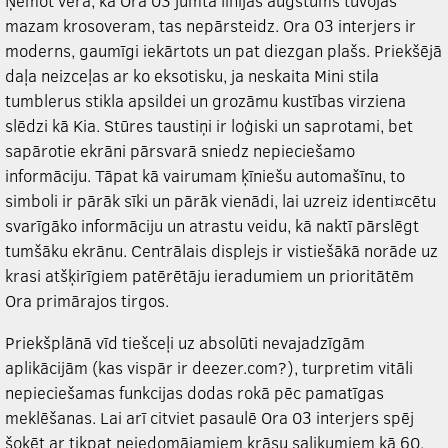
Ņemot vērā, ka Ora 03 jumta līnijas augstums tuvojas
mazam krosoveram, tas nepārsteidz. Ora 03 interjers ir
moderns, gaumīgi iekārtots un pat diezgan plašs. Priekšējā
daļa neizceļas ar ko eksotisku, ja neskaita Mini stila
tumblerus stikla apsildei un grozāmu kustības virziena
slēdzi kā Kia. Stūres taustiņi ir loģiski un saprotami, bet
sapārotie ekrāni pārsvarā sniedz nepieciešamo
informāciju. Tāpat kā vairumam ķīniešu automašīnu, to
simboli ir pārāk sīki un pārāk vienādi, lai uzreiz identi¤cētu
svarīgāko informāciju un atrastu veidu, kā naktī pārslēgt
tumšāku ekrānu. Centrālais displejs ir vistiešākā norāde uz
krasi atšķirīgiem patērētāju ieradumiem un prioritātēm
Ora primārajos tirgos.
Priekšplānā vīd tiešceļi uz absolūti nevajadzīgām
aplikācijām (kas vispār ir deezer.com?), turpretim vitāli
nepieciešamas funkcijas dodas rokā pēc pamatīgas
meklēšanas. Lai arī citviet pasaulē Ora 03 interjers spēj
šokēt ar tikpat neiedomājamiem krāsu salikumiem kā 60.