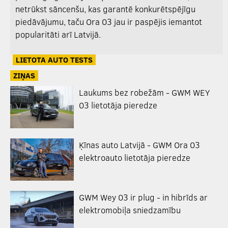
netrūkst sāncenšu, kas garantē konkurētspējīgu
piedāvājumu, taču Ora 03 jau ir paspējis iemantot
popularitāti arī Latvijā.
LIETOTA AUTO TESTS
ZIŅAS
Laukums bez robežām - GWM WEY
03 lietotāja pieredze
Ķīnas auto Latvijā - GWM Ora 03
elektroauto lietotāja pieredze
GWM Wey 03 ir plug - in hibrīds ar
elektromobiļa sniedzamību