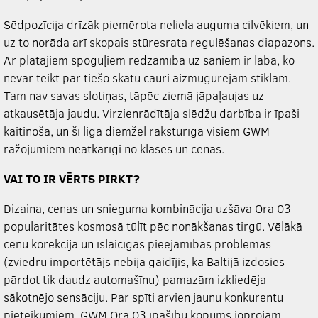
Sēdpozīcija drīzāk piemērota neliela auguma cilvēkiem, un
uz to norāda arī skopais stūresrata regulēšanas diapazons.
Ar platajiem spoguļiem redzamība uz sāniem ir laba, ko
nevar teikt par tiešo skatu cauri aizmugurējam stiklam.
Tam nav savas slotiņas, tāpēc ziemā jāpaļaujas uz
atkausētāja jaudu. Virzienrādītāja slēdžu darbība ir īpaši
kaitinoša, un šī liga diemžēl raksturīga visiem GWM
ražojumiem neatkarīgi no klases un cenas.
VAI TO IR VĒRTS PIRKT?
Dizaina, cenas un snieguma kombinācija uzšāva Ora 03
popularitātes kosmosā tūlīt pēc nonākšanas tirgū. Vēlākā
cenu korekcija un īslaicīgas pieejamības problēmas
(zviedru importētājs nebija gaidījis, ka Baltijā izdosies
pārdot tik daudz automašīnu) pamazām izkliedēja
sākotnējo sensāciju. Par spīti arvien jaunu konkurentu
pieteikumiem, GWM Ora 03 īpašību kopums joprojām