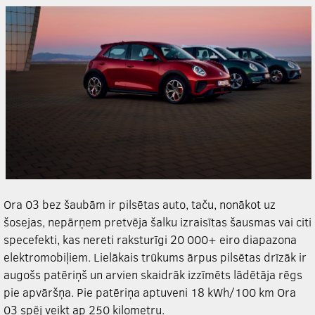
Ora 03 bez šaubām ir pilsētas auto, taču, nonākot uz
šosejas, nepārņem pretvēja šalku izraisītas šausmas vai citi
specefekti, kas nereti raksturīgi 20 000+ eiro diapazona
elektromobiļiem. Lielākais trūkums ārpus pilsētas drīzāk ir
augošs patēriņš un arvien skaidrāk izzīmēts lādētāja rēgs
pie apvāršņa. Pie patēriņa aptuveni 18 kWh/100 km Ora
03 spēj veikt ap 250 kilometru.