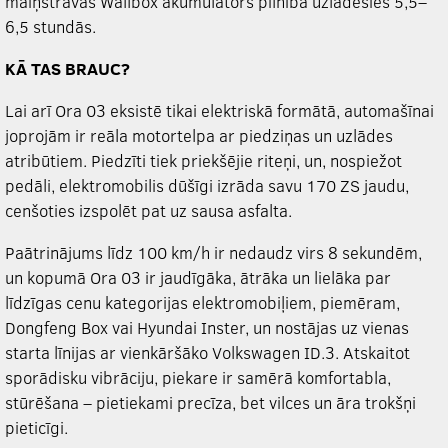
maiņstrāvas Wallbox akumulators pilnībā uzlādēsies 5,5–
6,5 stundās.
KĀ TAS BRAUC?
Lai arī Ora 03 eksistē tikai elektriskā formātā, automašīnai
joprojām ir reāla motortelpa ar piedziņas un uzlādes
atribūtiem. Piedzīti tiek priekšējie riteņi, un, nospiežot
pedāli, elektromobilis dūšīgi izrāda savu 170 ZS jaudu,
cenšoties izspolēt pat uz sausa asfalta.
Paātrinājums līdz 100 km/h ir nedaudz virs 8 sekundēm,
un kopumā Ora 03 ir jaudīgāka, ātrāka un lielāka par
līdzīgas cenu kategorijas elektromobiļiem, piemēram,
Dongfeng Box vai Hyundai Inster, un nostājas uz vienas
starta līnijas ar vienkāršāko Volkswagen ID.3. Atskaitot
sporādisku vibrāciju, piekare ir samērā komfortabla,
stūrēšana – pietiekami precīza, bet vilces un āra trokšņi
pieticīgi.