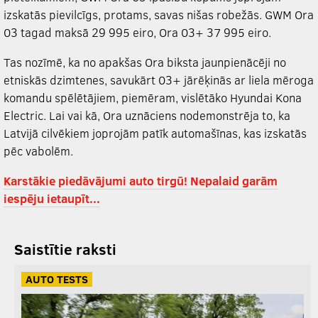
izskatās pievilcīgs, protams, savas nišas robežās. GWM Ora
03 tagad maksā 29 995 eiro, Ora 03+ 37 995 eiro.
Tas nozīmē, ka no apakšas Ora biksta jaunpienācēji no
etniskās dzimtenes, savukārt 03+ jārēķinās ar liela mēroga
komandu spēlētājiem, piemēram, vislētāko Hyundai Kona
Electric. Lai vai kā, Ora uznāciens nodemonstrēja to, ka
Latvijā cilvēkiem joprojām patīk automašīnas, kas izskatās
pēc vabolēm.
Karstākie piedāvājumi auto tirgū! Nepalaid garām
iespēju ietaupīt...
Saistītie raksti
AUTO TESTS