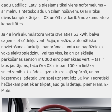
gadu Cadillac, Latvijā pieejams tikai viens noformējums –
ar melnu sintētisko ādu un zilām nošuvēm. Orai ir tikai
divas komplektācijas – 03 un 03+ atkarībā no akumulatora
kapacitātes.
Ja 48 kWh akumulatora vietā izvēlaties 63 kWh, balvā
saņemsiet sēdekļu ventilāciju, masāžu, automātisko
novietošanas funkciju, panorāmas jumtu un bagāžnieka
vāka elektropiedziņu. Vai tas viss, kā arī priekšējie
parkošanās sensori ir 6000 eiro piemaksas vērti – tas ir
labs jautājums, taču Ora 03+ ir par 100 km lielāka
sniedzamība. Uzlādes ligzda ir kreisajā spārnā, un no
līdzstrāvas lādētāja Ora spēj uzņemt līdz 50 kW. Teorētiski
hečbekam pietiek ar tikpat jaudīgu lādētāju, piemēram, E-
Mobi.