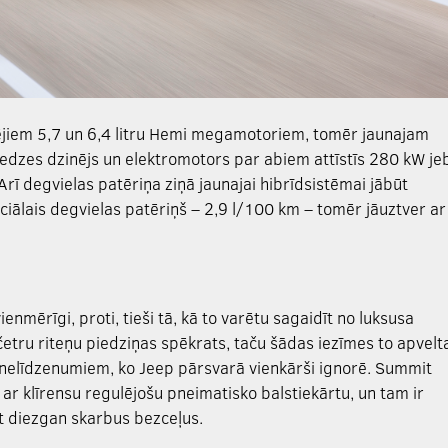
izējiem 5,7 un 6,4 litru Hemi megamotoriem, tomēr jaunajam
dedzes dzinējs un elektromotors par abiem attīstīs 280 kW je
 Arī degvielas patēriņa ziņā jaunajai hibrīdsistēmai jābūt
oficiālais degvielas patēriņš – 2,9 l/100 km – tomēr jāuztver ar
nmērīgi, proti, tieši tā, kā to varētu sagaidīt no luksusa
etru riteņu piedziņas spēkrats, taču šādas iezīmes to apvelt
 nelīdzenumiem, ko Jeep pārsvarā vienkārši ignorē. Summit
 ar klīrensu regulējošu pneimatisko balstiekārtu, un tam ir
t diezgan skarbus bezceļus.