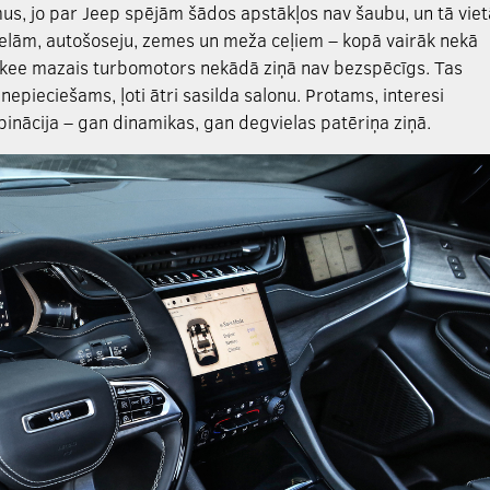
us, jo par Jeep spējām šādos apstākļos nav šaubu, un tā viet
 ielām, autošoseju, zemes un meža ceļiem – kopā vairāk nekā
okee mazais turbomotors nekādā ziņā nav bezspēcīgs. Tas
 nepieciešams, ļoti ātri sasilda salonu. Protams, interesi
binācija – gan dinamikas, gan degvielas patēriņa ziņā.