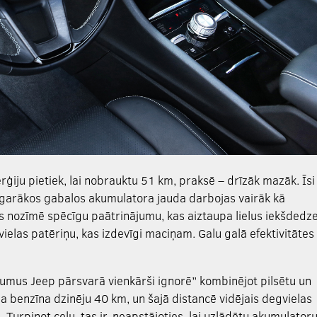
ģiju pietiek, lai nobrauktu 51 km, praksē – drīzāk mazāk. Īsi
 garākos gabalos akumulatora jauda darbojas vairāk kā
as nozīmē spēcīgu paātrinājumu, kas aiztaupa lielus iekšdedz
ielas patēriņu, kas izdevīgi maciņam. Galu galā efektivitātes
umus Jeep pārsvarā vienkārši ignorē” kombinējot pilsētu un
ja benzīna dzinēju 40 km, un šajā distancē vidējais degvielas
m. Turpinot ceļu, tas ir, neapstājoties, lai uzlādētu akumulatoru