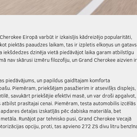
Cherokee Eiropā varbūt ir izkaisījis kādreizējo popularitāti,
ākot piektās paaudzes laikam, tas ir izpletis elkoņus un gatavs
ma iekšdedzes dzinēja vietā piedāvājot laika garam atbilstīgu
ā nav skārusi izmēru filozofiju, un Grand Cherokee aizvien ir
pas piedāvājums, un papildus gaidītajam komforta
pašu. Piemēram, priekšējam pasažierim ir atsevišķs displejs,
ntilē, savukārt priekšējie efektīvi masē, un var droši apgalvot,
rs atbilst prasītajai cenai. Piemēram, testa automobilis izcēlās
 apdares detaļas izskatījās pēc dabiska materiāla, bet
metāla. Runājot par tehnisko pusi, Grand Cherokee Vecajā
orizācijas opciju, proti, tas apvieno 272 ZS divu litru benzīn