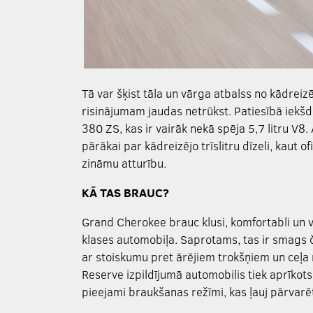
Tā var šķist tāla un vārga atbalss no kādre
risinājumam jaudas netrūkst. Patiesībā iekš
380 ZS, kas ir vairāk nekā spēja 5,7 litru V8.
pārākai par kādreizējo trīslitru dīzeli, kaut 
zināmu atturību.
KĀ TAS BRAUC?
Grand Cherokee brauc klusi, komfortabli un vie
klases automobiļa. Saprotams, tas ir smags č
ar stoiskumu pret ārējiem trokšņiem un ceļa
Reserve izpildījumā automobilis tiek aprīkots
pieejami braukšanas režīmi, kas ļauj pārvarē