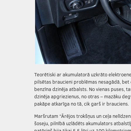
Teorētiski ar akumulatorā uzkrāto elektroener
pilsētas braucieni problēmas nesagādā, bet
benzīna dzinēja atbalsts. No vienas puses, t
dzinēja apgriezienus, no otras – mazāku degv
pakāpe atkarīga no tā, cik garš ir brauciens.
Maršrutam “Ārējos trokšņus un ceļa nelīdzen
šoseju, pilnībā uzlādēts akumulators atbalstī
patēriņš bija tikai 5,5 litri uz 100 kilometrie