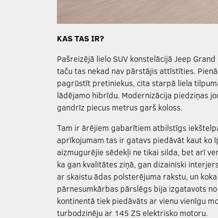
KAS TAS IR?
Pašreizējā lielo SUV konstelācijā Jeep Grand 
taču tas nekad nav pārstājis attīstīties. Pien
pagrūstīt pretiniekus, cita starpā liela tilpu
lādējamo hibrīdu. Modernizācija piedziņas jom
gandrīz piecus metrus garš koloss.
Tam ir ārējiem gabarītiem atbilstīgs iekštel
aprīkojumam tas ir gatavs piedāvāt kaut ko ī
aizmugurējie sēdekļi ne tikai silda, bet arī ve
ka gan kvalitātes ziņā, gan dizainiski interje
ar skaistu ādas polsterējuma rakstu, un koka
pārnesumkārbas pārslēgs bija izgatavots no 
kontinentā tiek piedāvāts ar vienu vienīgu mot
turbodzinēju ar 145 ZS elektrisko motoru.