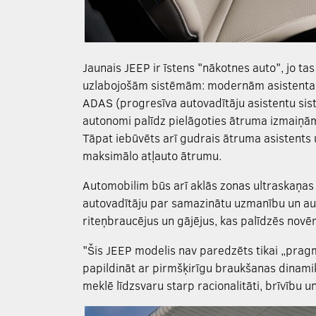
Jaunais JEEP ir īstens "nākotnes auto", jo t
uzlabojošām sistēmām: modernām asistenta 
ADAS (progresīva autovadītāju asistentu sist
autonomi palīdz pielāgoties ātruma izmaiņām 
Tāpat iebūvēts arī gudrais ātruma asistents u
maksimālo atļauto ātrumu.
Automobilim būs arī aklās zonas ultraskaņas 
autovadītāju par samazinātu uzmanību un au
riteņbraucējus un gājējus, kas palīdzēs novēr
"Šis JEEP modelis nav paredzēts tikai „pragm
papildināt ar pirmšķirīgu braukšanas dinamik
meklē līdzsvaru starp racionalitāti, brīvību u