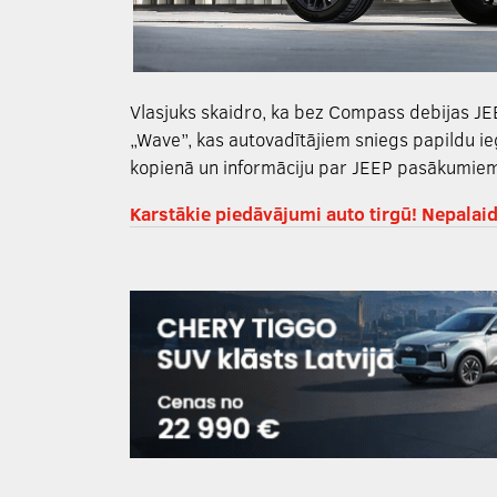
Vlasjuks skaidro, ka bez Compass debijas JEE
„Wave”, kas autovadītājiem sniegs papildu i
kopienā un informāciju par JEEP pasākumie
Karstākie piedāvājumi auto tirgū! Nepalaid