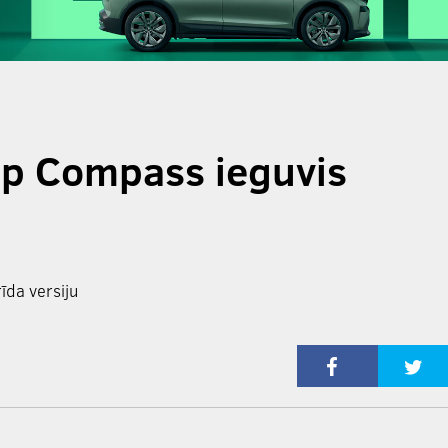
ep Compass ieguvis
īda versiju