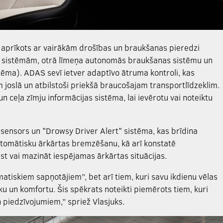
as aprīkots ar vairākām drošības un braukšanas pieredzi
sistēmām, otrā līmeņa autonomās braukšanas sistēmu un
ēma). ADAS sevī ietver adaptīvo ātruma kontroli, kas
joslā un atbilstoši priekšā braucošajam transportlīdzeklim.
n ceļa zīmju informācijas sistēma, lai ievērotu vai noteiktu
sensors un "Drowsy Driver Alert" sistēma, kas brīdina
tomātisku ārkārtas bremzēšanu, kā arī konstatē
st vai mazināt iespējamas ārkārtas situācijas.
atiskiem sapņotājiem”, bet arī tiem, kuri savu ikdienu vēlas
u un komfortu. Šis spēkrats noteikti piemērots tiem, kuri
n piedzīvojumiem,” spriež Vlasjuks.