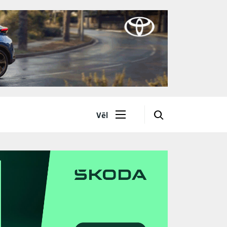
🔎
Vēl