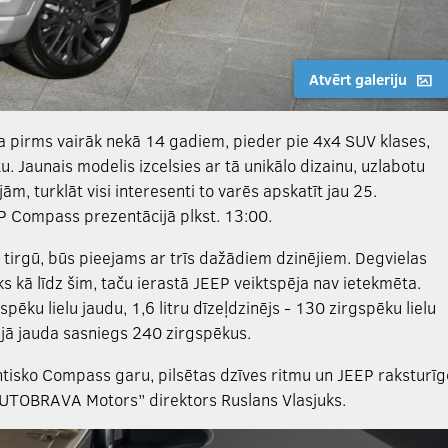
Atvērt galeriju
 pirms vairāk nekā 14 gadiem, pieder pie 4x4 SUV klases,
 Jaunais modelis izcelsies ar tā unikālo dizainu, uzlabotu
m, turklāt visi interesenti to varēs apskatīt jau 25.
P Compass prezentācijā plkst. 13:00.
tirgū, būs pieejams ar trīs dažādiem dzinējiem. Degvielas
 kā līdz šim, taču ierastā JEEP veiktspēja nav ietekmēta.
gspēku lielu jaudu, 1,6 litru dīzeļdzinējs - 130 zirgspēku lielu
ējā jauda sasniegs 240 zirgspēkus.
tisko Compass garu, pilsētas dzīves ritmu un JEEP raksturīg
AUTOBRAVA Motors” direktors Ruslans Vlasjuks.