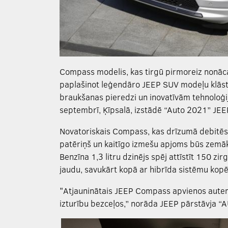
Compass modelis, kas tirgū pirmoreiz nonāca
paplašinot leģendāro JEEP SUV modeļu klāstu.
braukšanas pieredzi un inovatīvām tehnoloģijā
septembrī, Ķīpsalā, izstādē “Auto 2021” JEE
Novatoriskais Compass, kas drīzumā debitēs 
patēriņš un kaitīgo izmešu apjoms būs zemāks
Benzīna 1,3 litru dzinējs spēj attīstīt 150 zir
jaudu, savukārt kopā ar hibrīda sistēmu kop
"Atjauninātais JEEP Compass apvienos auten
izturību bezceļos,” norāda JEEP pārstāvja “