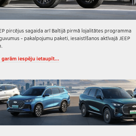
P pircējus sagaida arī Baltijā pirmā lojalitātes programma
eguvumus - pakalpojumu paketi, iesaistīšanos aktīvajā JEEP
m.
 garām iespēju ietaupīt...